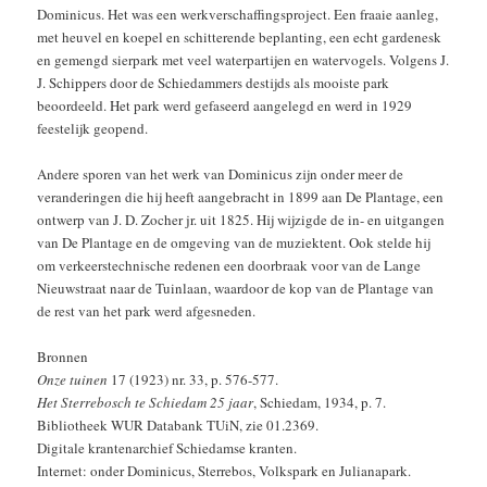
Dominicus. Het was een werkverschaffingsproject. Een fraaie aanleg,
met heuvel en koepel en schitterende beplanting, een echt gardenesk
en gemengd sierpark met veel waterpartijen en watervogels. Volgens J.
J. Schippers door de Schiedammers destijds als mooiste park
beoordeeld. Het park werd gefaseerd aangelegd en werd in 1929
feestelijk geopend.
Andere sporen van het werk van Dominicus zijn onder meer de
veranderingen die hij heeft aangebracht in 1899 aan De Plantage, een
ontwerp van J. D. Zocher jr. uit 1825. Hij wijzigde de in- en uitgangen
van De Plantage en de omgeving van de muziektent. Ook stelde hij
om verkeerstechnische redenen een doorbraak voor van de Lange
Nieuwstraat naar de Tuinlaan, waardoor de kop van de Plantage van
de rest van het park werd afgesneden.
Bronnen
Onze tuinen
17 (1923) nr. 33, p. 576-577.
Het Sterrebosch te Schiedam 25 jaar
, Schiedam, 1934, p. 7.
Bibliotheek WUR Databank TUiN, zie 01.2369.
Digitale krantenarchief Schiedamse kranten.
Internet: onder Dominicus, Sterrebos, Volkspark en Julianapark.