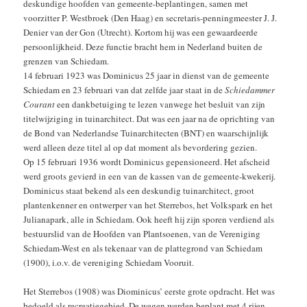
deskundige hoofden van gemeente-beplantingen, samen met
voorzitter P. Westbroek (Den Haag) en secretaris-penningmeester J. J.
Denier van der Gon (Utrecht). Kortom hij was een gewaardeerde
persoonlijkheid. Deze functie bracht hem in Nederland buiten de
grenzen van Schiedam.
14 februari 1923 was Dominicus 25 jaar in dienst van de gemeente
Schiedam en 23 februari van dat zelfde jaar staat in de
Schiedammer
Courant
een dankbetuiging te lezen vanwege het besluit van zijn
titelwijziging in tuinarchitect. Dat was een jaar na de oprichting van
de Bond van Nederlandse Tuinarchitecten (BNT) en waarschijnlijk
werd alleen deze titel al op dat moment als bevordering gezien.
Op 15 februari 1936 wordt Dominicus gepensioneerd. Het afscheid
werd groots gevierd in een van de kassen van de gemeente-kwekerij.
Dominicus staat bekend als een deskundig tuinarchitect, groot
plantenkenner en ontwerper van het Sterrebos, het Volkspark en het
Julianapark, alle in Schiedam. Ook heeft hij zijn sporen verdiend als
bestuurslid van de Hoofden van Plantsoenen, van de Vereniging
Schiedam-West en als tekenaar van de plattegrond van Schiedam
(1900), i.o.v. de vereniging Schiedam Vooruit.
Het Sterrebos (1908) was Diominicus’ eerste grote opdracht. Het was
bedoeld als recreatiegebied. De wegen werden beplant met 4 rijen