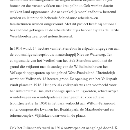
bomen en daartussen vakken met kreupelhout. Ook werden daarin
stukken land opgenomen, die aanvankelijk voor landbouw bestemd
werden en later tot de bekende Schiedamse arbeiders- en
familietuinen werden omgevormd. Met dit project heeft hij nationaal
bekendheid gekregen en de arbeiderstuintjes hebben tijdens de Eerste
Wereldoorlog zeer goed gefunctioneerd.
In 1914 wordt 14 hectare van het Sterrebos in erfpacht uitgegeven aan
de voormalige scheepsbouw-maatschappij Nieuwe Waterweg. Ter
compensatie van het ‘verlies’ van het stuk Sterrebos wordt met de
grond die vrijkomt met de aanleg van de Wilhelminahaven het
Volkspark opgespoten op het gebied West-Frankeland. Uiteindelijk
wordt het Volkspark 18 hectare groot. De opening van het Volkspark
vindt plaats in 1916. Het park als volkspark was een voorbeeld voor
het Amsterdamse Bos, met zonnige speel- en ligweiden, schaduwrijke
wandelwegen en wandelpaden en zeer geschikt voor actieve
(sport)recreatie. In 1950 is het park verkocht aan Wilton-Feijenoord
en ter compensatie kwamen het Beatrixpark, de Maasboulevard en
tuinencomplex Vijfsluizen daarvoor in de plaats.
Ook het Julianapark werd in 1914 ontworpen en aangelegd door J. K.