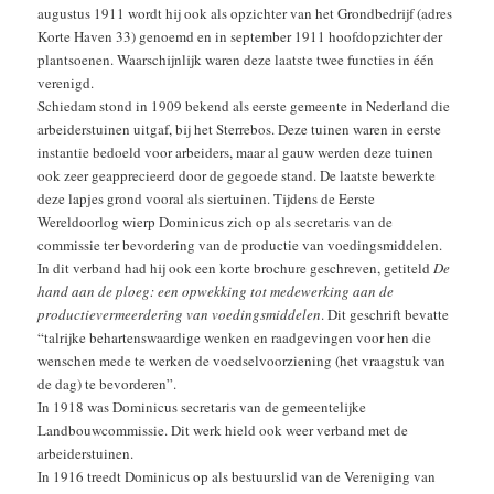
augustus 1911 wordt hij ook als opzichter van het Grondbedrijf (adres
Korte Haven 33) genoemd en in september 1911 hoofdopzichter der
plantsoenen. Waarschijnlijk waren deze laatste twee functies in één
verenigd.
Schiedam stond in 1909 bekend als eerste gemeente in Nederland die
arbeiderstuinen uitgaf, bij het Sterrebos. Deze tuinen waren in eerste
instantie bedoeld voor arbeiders, maar al gauw werden deze tuinen
ook zeer geapprecieerd door de gegoede stand. De laatste bewerkte
deze lapjes grond vooral als siertuinen. Tijdens de Eerste
Wereldoorlog wierp Dominicus zich op als secretaris van de
commissie ter bevordering van de productie van voedingsmiddelen.
In dit verband had hij ook een korte brochure geschreven, getiteld
De
hand aan de ploeg: een opwekking tot medewerking aan de
productievermeerdering van voedingsmiddelen
. Dit geschrift bevatte
“talrijke behartenswaardige wenken en raadgevingen voor hen die
wenschen mede te werken de voedselvoorziening (het vraagstuk van
de dag) te bevorderen”.
In 1918 was Dominicus secretaris van de gemeentelijke
Landbouwcommissie. Dit werk hield ook weer verband met de
arbeiderstuinen.
In 1916 treedt Dominicus op als bestuurslid van de Vereniging van