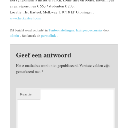
Het symposium is inclusief lunch, koffie/thee en borrel. Instellingen
en privépersonen € 55,- / studenten € 20,-.
Locatie: Het Kasteel, Melkweg 1, 9718 EP Groningen;
www.hetkasteel.com
Dit bericht werd geplaatst in
Tentoonstellingen, lezingen, excursies
door
admin
. Bookmark de
permalink
.
Geef een antwoord
Het e-mailadres wordt niet gepubliceerd.
Vereiste velden zijn
gemarkeerd met
*
Reactie