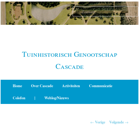
Spring
naar
de
primaire
inhoud
Tuinhistorisch Genootschap
Cascade
Hoofdmenu
Home
Over Cascade
Activiteiten
Communicatie
Colofon
|
Weblog/Nieuws
Berichtnavigatie
←
Vorige
Volgende
→