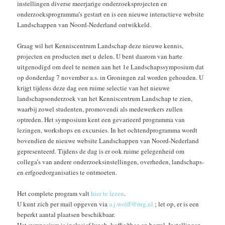
instellingen diverse meerjarige onderzoeksprojecten en
onderzoeksprogramma’s gestart en is een nieuwe interactieve website
Landschappen van Noord-Nederland ontwikkeld.
Graag wil het Kenniscentrum Landschap deze nieuwe kennis,
projecten en producten met u delen. U bent daarom van harte
uitgenodigd om deel te nemen aan het 1e Landschapssymposium dat
op donderdag 7 november a.s. in Groningen zal worden gehouden. U
krijgt tijdens deze dag een ruime selectie van het nieuwe
landschapsonderzoek van het Kenniscentrum Landschap te zien,
waarbij zowel studenten, promovendi als medewerkers zullen
optreden. Het symposium kent een gevarieerd programma van
lezingen, workshops en excursies. In het ochtendprogramma wordt
bovendien de nieuwe website Landschappen van Noord-Nederland
gepresenteerd. Tijdens de dag is er ook ruime gelegenheid om
collega’s van andere onderzoeksinstellingen, overheden, landschaps-
en erfgoedorganisaties te ontmoeten.
Het complete program valt
hier te lezen
.
U kunt zich per mail opgeven via
a.j.wolff@rug.nl
; let op, er is een
beperkt aantal plaatsen beschikbaar.