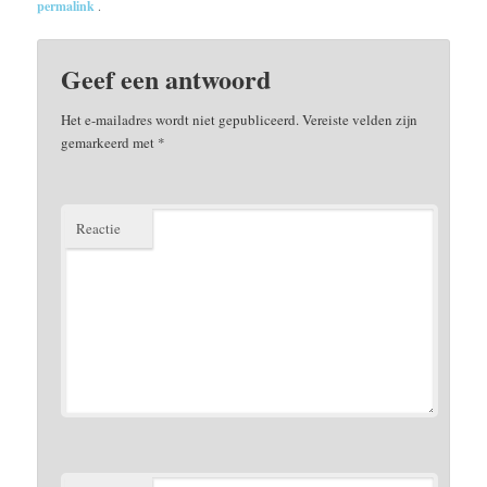
permalink
.
Geef een antwoord
Het e-mailadres wordt niet gepubliceerd.
Vereiste velden zijn
gemarkeerd met
*
Reactie