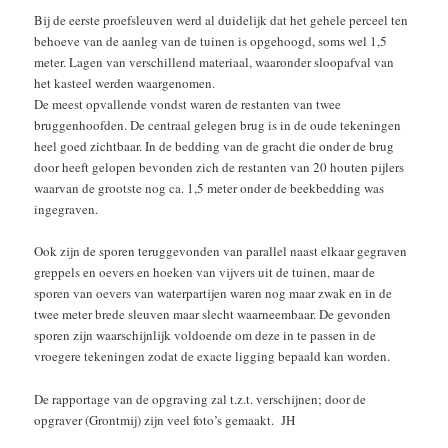
Bij de eerste proefsleuven werd al duidelijk dat het gehele perceel ten
behoeve van de aanleg van de tuinen is opgehoogd, soms wel 1,5
meter. Lagen van verschillend materiaal, waaronder sloopafval van
het kasteel werden waargenomen.
De meest opvallende vondst waren de restanten van twee
bruggenhoofden. De centraal gelegen brug is in de oude tekeningen
heel goed zichtbaar. In de bedding van de gracht die onder de brug
door heeft gelopen bevonden zich de restanten van 20 houten pijlers
waarvan de grootste nog ca. 1,5 meter onder de beekbedding was
ingegraven.
Ook zijn de sporen teruggevonden van parallel naast elkaar gegraven
greppels en oevers en hoeken van vijvers uit de tuinen, maar de
sporen van oevers van waterpartijen waren nog maar zwak en in de
twee meter brede sleuven maar slecht waarneembaar. De gevonden
sporen zijn waarschijnlijk voldoende om deze in te passen in de
vroegere tekeningen zodat de exacte ligging bepaald kan worden.
De rapportage van de opgraving zal t.z.t. verschijnen; door de
opgraver (Grontmij) zijn veel foto’s gemaakt. JH