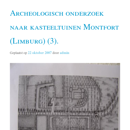
Archeologisch onderzoek
naar kasteeltuinen Montfort
(Limburg) (3).
Geplaatst op
22 oktober 2007
door
admin