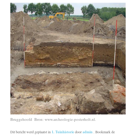
Bruggehoofd Bron: www.archeologie-posterholt.nl.
Dit bericht werd geplaatst in
1. Tuinhistorie
door
admin
. Bookmark de