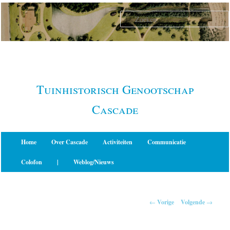
Spring
naar
de
primaire
inhoud
Tuinhistorisch Genootschap
Cascade
Hoofdmenu
Home
Over Cascade
Activiteiten
Communicatie
Colofon
|
Weblog/Nieuws
Berichtnavigatie
←
Vorige
Volgende
→