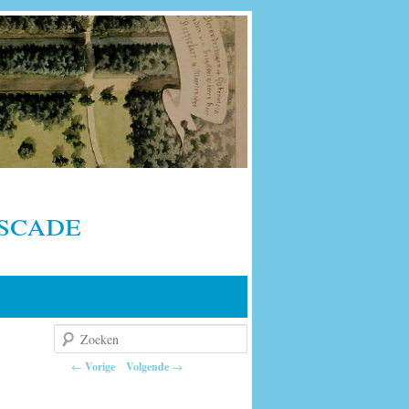
scade
Zoeken
Berichtnavigatie
←
Vorige
Volgende
→