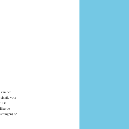
 van het
scinatie voor
t. De
illeerde
enamingen) op