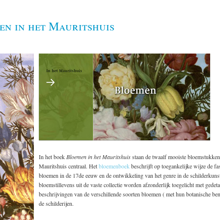
en in het Mauritshuis
In het boek
Bloemen in het Mauritshuis
staan de twaalf mooiste bloemstukken
Mauritshuis centraal. Het
bloemenboek
beschrijft op toegankelijke wijze de fa
bloemen in de 17de eeuw en de ontwikkeling van het genre in de schilderkuns
bloemstillevens uit de vaste collectie worden afzonderlijk toegelicht met gedeta
beschrijvingen van de verschillende soorten bloemen ( met hun botanische b
de schilderijen.