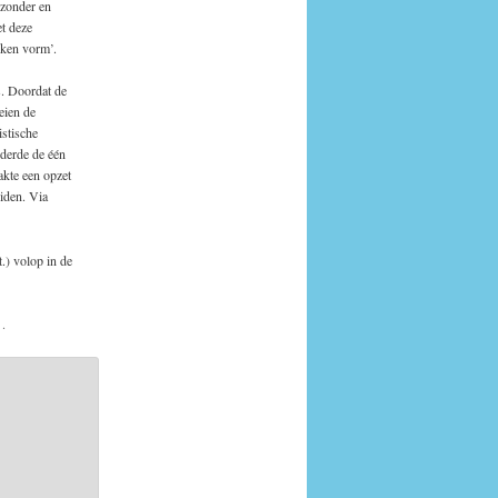
jzonder en
t deze
oken vorm’.
s. Doordat de
eien de
istische
derde de één
akte een opzet
eiden. Via
.) volop in de
k
.