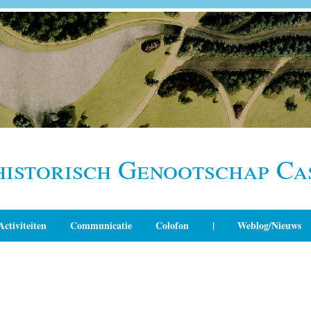
historisch Genootschap Ca
Activiteiten
Communicatie
Colofon
|
Weblog/Nieuws