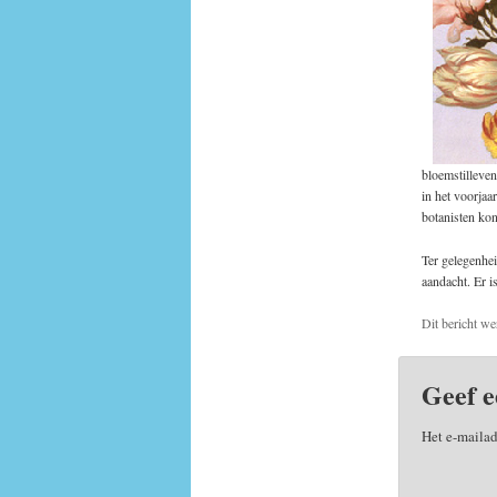
bloemstilleven
in het voorjaa
botanisten ko
Ter gelegenhei
aandacht. Er i
Dit bericht we
Geef e
Het e-mailad