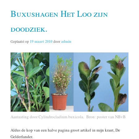
Buxushagen Het Loo zijn
doodziek.
Geplaatst op
19 maart 2010
door
admin
Aantasting door Cylindrocladium buxicola. Bron:
poster van NBvB
Aldus de kop van een halve pagina groot artikel in mijn krant, De
Gelderlander.