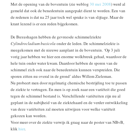
Met de opening van de boventuin (zie weblog
30 mei 2008
) werd al
gemeld dat ook de benedentuin aangepakt dient te worden. Een van
de redenen is dat na 25 jaar toch wel sprake is van slijtage. Maar de
krant lezend is er een reden bijgekomen.
De Buxushagen hebben de gevreesde schimmelziekte
Cylindrocladium buxicola
onder de leden. De schimmelziekte is
meegekomen met de nieuwe aanplant in de boventuin. ‘Op 3 juli
vorig jaar hebben we hier een enorme wolkbreuk gehad, waardoor de
hele tuin onder water kwam. Daardoor hebben de sporen van de
schimmel zich ook naar de benedentuin kunnen verspreiden. Die
sporen zitten nu overal in de grond’ aldus Willem Zieleman.
Nu probeert men door regelmatig chemische bestrijding toe te passen
de ziekte te vertragen. En men is op zoek naar een variëteit die goed
tegen de schimmel bestand is. Verschillende variëteiten zijn nu al
geplant in de nabijheid van de ziektehaard en de verder ontwikkeling
van deze variëteiten zal moeten uitwijzen voor welke variëteit
gekozen kan worden.
Voor meer over de ziekte verwijs ik graag naar de poster van NBvB,
klik
hier
.