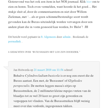
Gisteravond was het ook een item in het NOS journaal. Klik
hier
om te
zien en horen. Toch even vermelden, want hoorde ik het goed… Het
stukje sluit af, door de commentaarstem en niet door Willem
Zieleman, met ‘…als er geen schimmelbestendige soort wordt
gevonden kan de Buxus uiteindelijk worden vervangen door een
andere plant die in vorm gesnoeid kan worden, bv Hulst’! JH
Dit bericht werd geplaatst in
0. Algemeen
door
admin
. Bookmark de
permalink
.
6 GEDACHTEN OVER “
BUXUSHAGEN HET LOO ZIJN DOODZIEK.
”
Jan Holwerda
op
21 maart 2010 om 11:56
schreef:
Behalve
Cylindrocladium buxicola
is er nog een exoot die de
Buxus aantast. Een mot, de 'Buxusmot' of
Glyphodes
perspectalis
. De motten leggen massa's eitjes op
Buxusstruiken, de 2 millimeter kleine rupsjes vreten van de
blaadjes tot ze wel 20 keer zo groot zijn geworden en
verpoppen tot vlinders. Van de Buxusstruiken blijft weinig
meer over dan verdorde, ingesponnen takken.