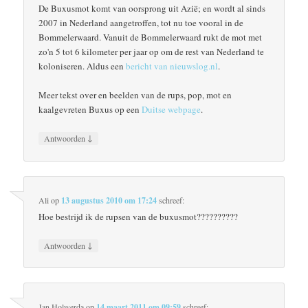
De Buxusmot komt van oorsprong uit Azië; en wordt al sinds
2007 in Nederland aangetroffen, tot nu toe vooral in de
Bommelerwaard. Vanuit de Bommelerwaard rukt de mot met
zo'n 5 tot 6 kilometer per jaar op om de rest van Nederland te
koloniseren. Aldus een
bericht van nieuwslog.nl
.
Meer tekst over en beelden van de rups, pop, mot en
kaalgevreten Buxus op een
Duitse webpage
.
↓
Antwoorden
Ali
op
13 augustus 2010 om 17:24
schreef:
Hoe bestrijd ik de rupsen van de buxusmot??????????
↓
Antwoorden
Jan Holwerda
op
14 maart 2011 om 09:59
schreef: