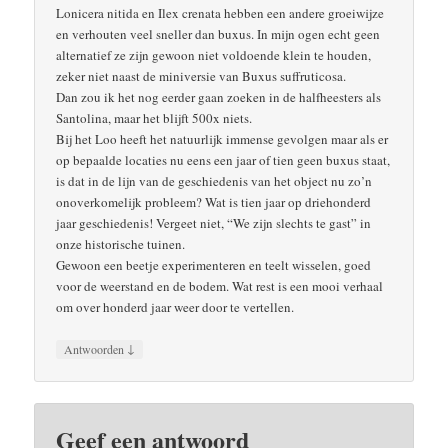
Lonicera nitida en Ilex crenata hebben een andere groeiwijze
en verhouten veel sneller dan buxus. In mijn ogen echt geen
alternatief ze zijn gewoon niet voldoende klein te houden,
zeker niet naast de miniversie van Buxus suffruticosa.
Dan zou ik het nog eerder gaan zoeken in de halfheesters als
Santolina, maar het blijft 500x niets.
Bij het Loo heeft het natuurlijk immense gevolgen maar als er
op bepaalde locaties nu eens een jaar of tien geen buxus staat,
is dat in de lijn van de geschiedenis van het object nu zo’n
onoverkomelijk probleem? Wat is tien jaar op driehonderd
jaar geschiedenis! Vergeet niet, “We zijn slechts te gast” in
onze historische tuinen.
Gewoon een beetje experimenteren en teelt wisselen, goed
voor de weerstand en de bodem. Wat rest is een mooi verhaal
om over honderd jaar weer door te vertellen.
↓
Antwoorden
Geef een antwoord