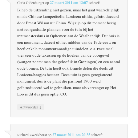
Carla Oldenburger
op
27 maart 2011 om 12:07
schreef:
Ik heb de uitzending niet gezien, maar het gaat waarschijnlijk
om de Chinese kamperfoelie, Lonicera nitida, geïntroduceerd
door Ernest Wilson uit China. Wij zijn op dit moment bezig
met reorganisatie-plannen voor de tuin bij het
rentmeestershuis in Ophemert aan de Waalbandijk. Dat huis is
een monument, dateert uit het midden van de 19de eeuw en
heeft enkele monumentwaardige tuindelen, o.a. twee maal
vier zeer oude taxussen op de hoeken van de voorgevel
(wangen noemt men dat geloof ik in Groningen) en een aantal
oude bomen. De tuin heeft ook formele delen die deels uit
Lonicera-haagjes bestaan. Deze tuin is geen geregistreerd
monument, dus is de plant die pas rond 1900 werd
geïntroduceerd wel te gebruiken. maar als vervanger op Het
Loo is dit dus geen optie. CO.
↓
Antwoorden
Richard Zweekhorst
op
27 maart 2011 om 20:35
schreef: