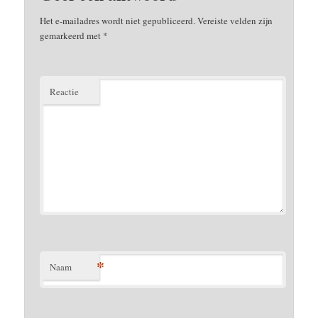
Het e-mailadres wordt niet gepubliceerd.
Vereiste velden zijn
gemarkeerd met
*
Reactie
*
Naam