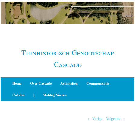
Spring
naar
de
primaire
inhoud
Tuinhistorisch Genootschap
Cascade
Hoofdmenu
Home
Over Cascade
Activiteiten
Communicatie
Colofon
|
Weblog/Nieuws
Berichtnavigatie
←
Vorige
Volgende
→