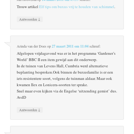
Trouw artikel
Elf tips om buxus vrij te houden van schimmel
.
↓
Antwoorden
Arinda van der Does
op
27 maart 2011 om 11:04
schreef:
Afgelopen vrijdagavond was er in het programma ‘Gardener’s
World’ BBC II een item gewijd aan dit onderwerp.
In de tuinen van Levens Hall, Cumbria werd alternatieve
beplanting besproken.Ook binnen de buxusfamilie is er een
iets resistentere soort, volgens de tuinman aldaar. Maar ook
kwamen Ilex en Lonicera-soorten ter sprake.
Snel maar even kijken via de Engelse ‘uitzending gemist’ dus.
AvdD
↓
Antwoorden