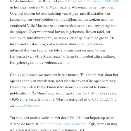
Na de broodjes, Eric Blok met een lezing over
villatuinen 1900-1940
in het algemeen en Villa Maarheeze te Wassenaar in het bijzonder.
Over het komen tot een indeling van stijlen, met illustraties van
kenmerken en voorbeelden van die stijlen, het toewerken naar het
voorbeeld Villa Maarheeze en een verdere schets en uitwerking van
dat project. Over wat er zoal boven is gekomen. Boven tafel, uit
archieven, fotoalbums enz., maar ook letterlijk boven de grond. De
tuin stond en staat nog vol restanten, door snoei, graven en
interpretatie van kaarten en foto’s kwam meer en meer boven.
Het herstel van Villa Maarheeze, villa en tuin, nadert zijn eindfase.
Het geheel gaat in de verhuur, zie
hier
.
Gelukkig kunnen we toch een kijkje nemen. Tuindelen zijn, door het
openkappen van zichtlijnen, weer zichtbaar vanaf de openbare weg.
En een figuurlijk kijkje kunnen we nemen via een uit te komen
publicatie:
Villa Maarheeze
, een uitgave van
TasT
. Voor xe2x82xac
19,95 en te bestellen via info@tastbaarerfgoed.nl of 035-5772741 ;
zie dit
pdf document
.
Tot slot, een andere website met dezelfde info, laat hopen op meer.
Alleen de naam al:
buitenplaatseninwassenaar.nl
. Kijk, daar kan nog
wel even wat meer onder komen te hangen. JH