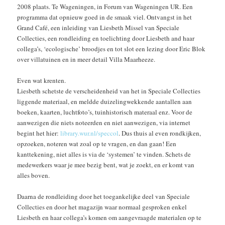
2008 plaats. Te Wageningen, in Forum van Wageningen UR. Een
programma dat opnieuw goed in de smaak viel. Ontvangst in het
Grand Café, een inleiding van Liesbeth Missel van Speciale
Collecties, een rondleiding en toelichting door Liesbeth and haar
collega’s, ‘ecologische’ broodjes en tot slot een lezing door Eric Blok
over villatuinen en in meer detail Villa Maarheeze.
Even wat krenten.
Liesbeth schetste de verscheidenheid van het in Speciale Collecties
liggende materiaal, en meldde duizelingwekkende aantallen aan
boeken, kaarten, luchtfoto’s, tuinhistorisch materaal enz. Voor de
aanwezigen die niets noteerden en niet aanwezigen, via internet
begint het hier:
library.wur.nl/speccol
. Dus thuis al even rondkijken,
opzoeken, noteren wat zoal op te vragen, en dan gaan! Een
kanttekening, niet alles is via de ‘systemen’ te vinden. Schets de
medewerkers waar je mee bezig bent, wat je zoekt, en er komt van
alles boven.
Daarna de rondleiding door het toegankelijke deel van Speciale
Collecties en door het magazijn waar normaal gesproken enkel
Liesbeth en haar collega’s komen om aangevraagde materialen op te