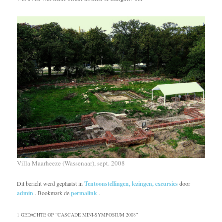
Villa Maarheeze (Wassenaar), sept. 2008
Dit bericht werd geplaatst in
Tentoonstellingen, lezingen, excursies
door
admin
. Bookmark de
permalink
.
1 GEDACHTE OP “
CASCADE MINI-SYMPOSIUM 2008
”