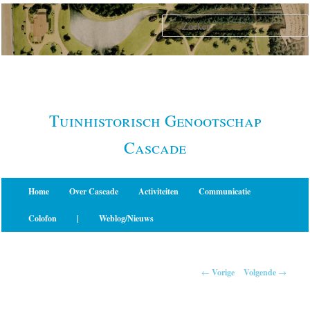
Spring
naar
de
primaire
inhoud
Tuinhistorisch Genootschap
Cascade
Hoofdmenu
Home
Over Cascade
Activiteiten
Communicatie
Colofon
|
Weblog/Nieuws
Berichtnavigatie
←
Vorige
Volgende
→