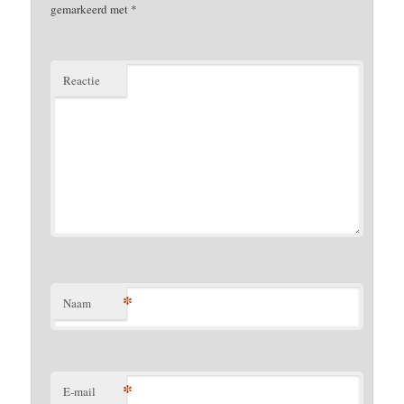
gemarkeerd met
*
Reactie
*
Naam
*
E-mail