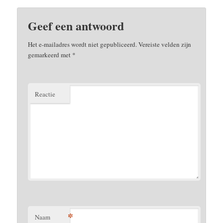
Geef een antwoord
Het e-mailadres wordt niet gepubliceerd.
Vereiste velden zijn
gemarkeerd met
*
Reactie
*
Naam