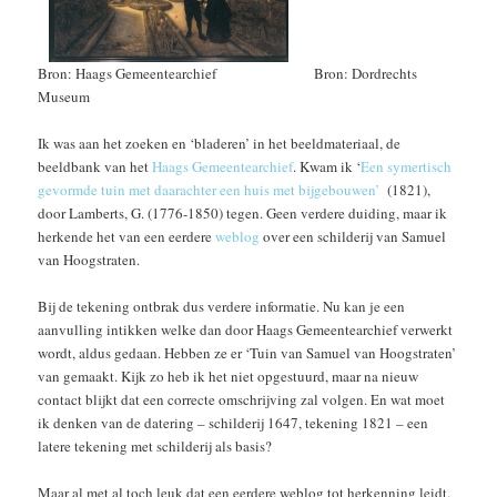
Bron: Haags Gemeentearchief Bron: Dordrechts
Museum
Ik was aan het zoeken en ‘bladeren’ in het beeldmateriaal, de
beeldbank van het
Haags Gemeentearchief
. Kwam ik ‘
Een symertisch
gevormde tuin met daarachter een huis met bijgebouwen’
(1821),
door Lamberts, G. (1776-1850) tegen. Geen verdere duiding, maar ik
herkende het van een eerdere
weblog
over een schilderij van Samuel
van Hoogstraten.
Bij de tekening ontbrak dus verdere informatie. Nu kan je een
aanvulling intikken welke dan door Haags Gemeentearchief verwerkt
wordt, aldus gedaan. Hebben ze er ‘Tuin van Samuel van Hoogstraten’
van gemaakt. Kijk zo heb ik het niet opgestuurd, maar na nieuw
contact blijkt dat een correcte omschrijving zal volgen. En wat moet
ik denken van de datering – schilderij 1647, tekening 1821 – een
latere tekening met schilderij als basis?
Maar al met al toch leuk dat een eerdere weblog tot herkenning leidt.