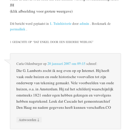
JH
(klik afbeelding voor grotere weergave)
Dit bericht werd geplaatst in
1. Tuinhistorie
door
admin
. Bookmark de
permalink
.
1 GEDACHTE OP “
DAT ENKEL DOOR EEN EERDERE WEBLOG
”
Carla Oldenburger
op
20 januari 2007 om 09:15
schreef:
Die G. Lamberts zocht ik nog even op op Internet. Hij heeft
vaak oude huizen en oude historische voorvallen tot zijn
onderwerp van tekening gemaakt. Vele voorbeelden van oude
huizen, o.a. in Amsterdam. Hij zal het schilderij waarschijnlijk
omstreeks 1821 onder ogen hebben gekregen en vervolgens
hebben nagetekend. Leuk dat Cascade het gemeentearchief
Den Haag nu nadere gegevens heeft kunnen verschaffen.CO
↓
Antwoorden