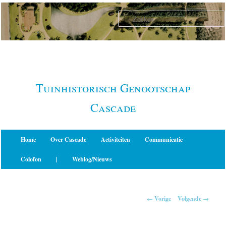
Spring
naar
de
primaire
inhoud
Tuinhistorisch Genootschap
Cascade
Hoofdmenu
Home
Over Cascade
Activiteiten
Communicatie
Colofon
|
Weblog/Nieuws
Berichtnavigatie
←
Vorige
Volgende
→