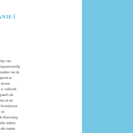
nje (
ning van
 (tegenwoordig
 zuiden van de
poort in
 tussen
is verkocht
aard) als
azen en nu
t Noordoever
t en
de Heuvelrug
nder andere
alle ruimte