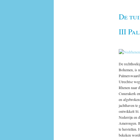
De tu
III Pa
De rechthoeki
Bohemen, is n
Palmerswaard 
Utrechtse weg
Rhenen naar de
Cunerakerk en
en afgebroken
jachthaven te 
ontwikkelt St
Nederrijn en d
Amerongen. Bo
te herstellen.
bekeken worden