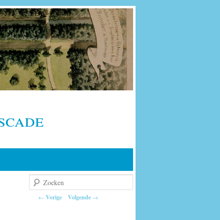
scade
Zoeken
Berichtnavigatie
←
Vorige
Volgende
→