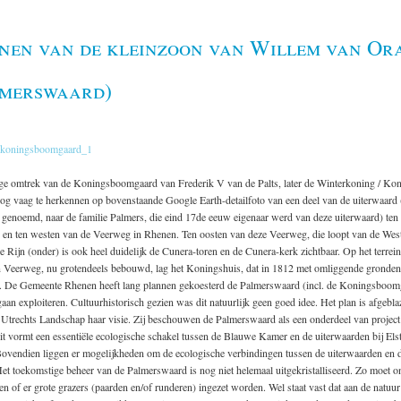
inen van de kleinzoon van Willem van Ora
lmerswaard)
ge omtrek van de Koningsboomgaard van Frederik V van de Palts, later de Winterkoning / Ko
og vaag te herkennen op bovenstaande Google Earth-detailfoto van een deel van de uiterwaard
genoemd, naar de familie Palmers, die eind 17de eeuw eigenaar werd van deze uiterwaard) ten
 en ten westen van de Veerweg in Rhenen. Ten oosten van deze Veerweg, die loopt van de West
 Rijn (onder) is ook heel duidelijk de Cunera-toren en de Cunera-kerk zichtbaar. Op het terrein
 Veerweg, nu grotendeels bebouwd, lag het Koningshuis, dat in 1812 met omliggende gronden 
. De Gemeente Rhenen heeft lang plannen gekoesterd de Palmerswaard (incl. de Koningsboomg
gaan exploiteren. Cultuurhistorisch gezien was dit natuurlijk geen goed idee. Het plan is afgebl
. Utrechts Landschap haar visie. Zij beschouwen de Palmerswaard als een onderdeel van projec
it vormt een essentiële ecologische schakel tussen de Blauwe Kamer en de uiterwaarden bij Els
vendien liggen er mogelijkheden om de ecologische verbindingen tussen de uiterwaarden en 
 Het toekomstige beheer van de Palmerswaard is nog niet helemaal uitgekristalliseerd. Zo moet o
 of er grote grazers (paarden en/of runderen) ingezet worden. Wel staat vast dat aan de natuur 