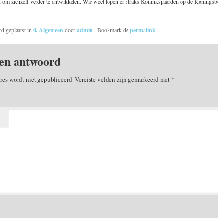
 om zichzelf verder te ontwikkelen. Wie weet lopen er straks Koninkspaarden op de Konings
rd geplaatst in
0. Algemeen
door
admin
. Bookmark de
permalink
.
en antwoord
res wordt niet gepubliceerd.
Vereiste velden zijn gemarkeerd met
*