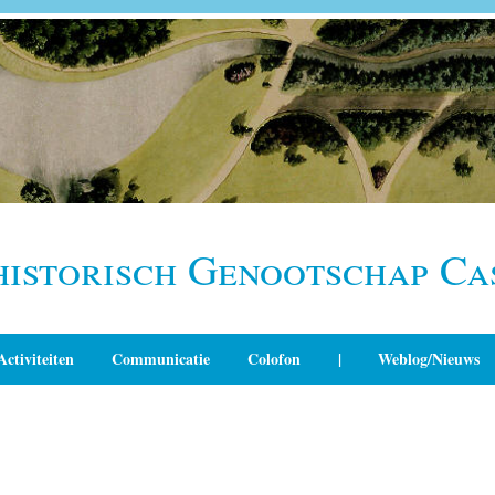
historisch Genootschap Ca
Activiteiten
Communicatie
Colofon
|
Weblog/Nieuws