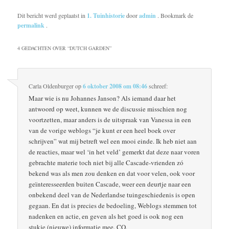
Dit bericht werd geplaatst in
1. Tuinhistorie
door
admin
. Bookmark de
permalink
.
4 GEDACHTEN OVER “
DUTCH GARDEN
”
Carla Oldenburger
op
6 oktober 2008 om 08:46
schreef:
Maar wie is nu Johannes Janson? Als iemand daar het
antwoord op weet, kunnen we de discussie misschien nog
voortzetten, maar anders is de uitspraak van Vanessa in een
van de vorige weblogs “je kunt er een heel boek over
schrijven” wat mij betreft wel een mooi einde. Ik heb niet aan
de reacties, maar wel ‘in het veld’ gemerkt dat deze naar voren
gebrachte materie toch niet bij alle Cascade-vrienden zó
bekend was als men zou denken en dat voor velen, ook voor
geïnteresseerden buiten Cascade, weer een deurtje naar een
onbekend deel van de Nederlandse tuingeschiedenis is open
gegaan. En dat is precies de bedoeling, Weblogs stemmen tot
nadenken en actie, en geven als het goed is ook nog een
stukje (nieuwe) informatie mee. CO.