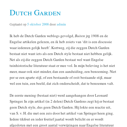
Dutch Garden
Geplaatst op
5 oktober 2008
door
admin
Ik heb de Dutch Garden weblogs gevolgd,
Buiten
jrg 1908 en de
Engelse artikelen gelezen, en ik heb zoiets van ‘dit is een discussie
waar iedereen gelijk heeft’. Kortweg, zij die zeggen Dutch Garden
bestaat niet want iets als een Dutch style bestaat niet hebben gelijk.
Net als zij die zeggen Dutch Garden bestaat wel want Engelse
tuinhistorische literatuur staat er mee vol. In mijn beleving is het niet
meer, maar ook niet minder, dan een aanduiding, een benoeming. Niet
per se een aparte stijl, of een bestaande of ooit bestaande stijl, maar
wel een tuin, een beeld, dat zich onderscheidt, dat te benoemen valt.
De eerste mening (bestaat niet) werd aangehangen door Leonard
Springer. In zijn artikel (in 2 delen) Dutch Gardens zegt hij er bestaat
geen Dutch style, dus geen Dutch Garden. Hij lokte een reactie uit,
van S. v. H. die met een zeis door het artikel van Springer heen ging.
Iedere tikfout en ieder foutief jaartal wordt belicht en er wordt
afgesloten met een groot aantal verwijzingen naar Engelse literatuur