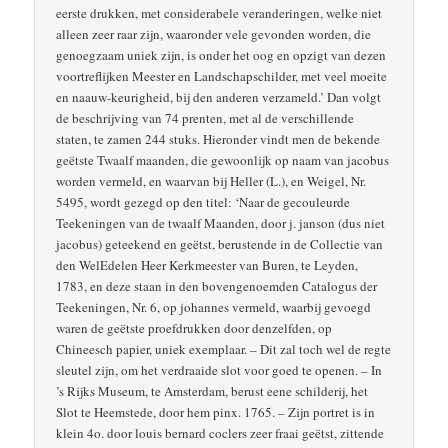
eerste drukken, met considerabele veranderingen, welke niet
alleen zeer raar zijn, waaronder vele gevonden worden, die
genoegzaam uniek zijn, is onder het oog en opzigt van dezen
voortreflijken Meester en Landschapschilder, met veel moeite
en naauw-keurigheid, bij den anderen verzameld.’ Dan volgt
de beschrijving van 74 prenten, met al de verschillende
staten, te zamen 244 stuks. Hieronder vindt men de bekende
geëtste Twaalf maanden, die gewoonlijk op naam van jacobus
worden vermeld, en waarvan bij Heller (L.), en Weigel, Nr.
5495, wordt gezegd op den titel: ‘Naar de gecouleurde
Teekeningen van de twaalf Maanden, door j. janson (dus niet
jacobus) geteekend en geëtst, berustende in de Collectie van
den WelEdelen Heer Kerkmeester van Buren, te Leyden,
1783, en deze staan in den bovengenoemden Catalogus der
Teekeningen, Nr. 6, op johannes vermeld, waarbij gevoegd
waren de geëtste proefdrukken door denzelfden, op
Chineesch papier, uniek exemplaar. – Dit zal toch wel de regte
sleutel zijn, om het verdraaide slot voor goed te openen. – In
’s Rijks Museum, te Amsterdam, berust eene schilderij, het
Slot te Heemstede, door hem pinx. 1765. – Zijn portret is in
klein 4o. door louis bernard coclers zeer fraai geëtst, zittende