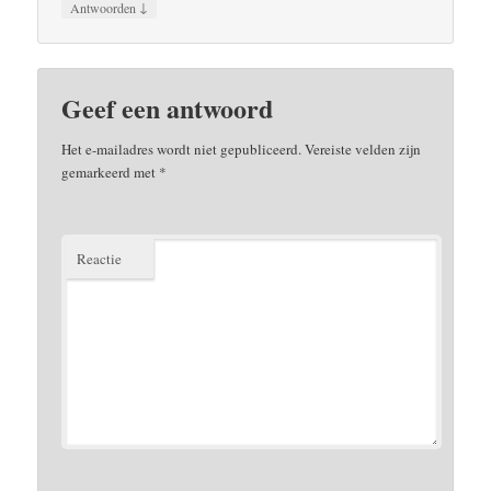
↓
Antwoorden
Geef een antwoord
Het e-mailadres wordt niet gepubliceerd.
Vereiste velden zijn
gemarkeerd met
*
Reactie