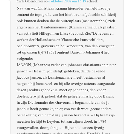
Carla Oldenburger
op
6 oktober 2008 om 13:19
schreef:
Nav van wat Christiaan Kramm hieronder vermeldt, zou je
omtrent de topografie van het hierboven afgebeelde schilderij
ook kunnen denken dat de buitenplaats (met sterrenbos) zich
ergens aan het Haarlemmermeer (Kramm vermeldt als plaatsen
van activiteit Hillegom en Lisse) bevond. Zie:”De levens en
werken der Hollandsche en Vlaamsche kunstschilders,
beeldhouwers, graveurs en bouwmeesters, van den vroegsten
tot op onzen tijd”(1857) omtrent [Janson, (Johannes)] het
volgende:
JANSON, (Johannes) vader van johannes christianus en pieter
janson. – Het is mij duidelijk gebleken, dat de bekende
jacobus janson, als kunstenaar, niet heeft bestaan, en al
hetgeen bij Immerzeel, en bij alle overige auteurs, aangaande
dezen jacobus geboekt is, moet op johannes, den vader,
doelen, terwijl ik geloof, dat de geheele misslag door Basan,
in zijn Dictionnaire des Graveurs, is begaan, die van de j.,
jacobus heeft gemaakt, en er, zoo ver ik weet, geene andere
beteekening van hem dan j. janson bekend is. – Hij heeft zijn
meesten leeftijd te Leyden, tot aan zijnen dood, in 1784
voorgevallen, doorgebragt. – Hij vond daar een ijverig
beschermer der kunst, in den vermogenden Heer Mr. J. van