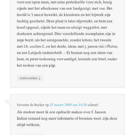
voor een open raam, met eene portefeuille voor zich, bezig
zijnde met het afteekenen van een landgezigt, met vee. Het
hoofd is ’t meest bewerkt, de kleederen en het bijwerk zijn
luchtig geschetst. Deze plaat is later afgewerkt, en hem een
hoed opgezet, zijnde het raam en uitzigt weggeëtst, met
donkeren achtergrond. Drie verschillende exemplaren zijn in
mijn bezit; als het eerstgemelde, zonder letters; het tweede
met l.b. coclers f., en het derde, idem, met j. jarson (sic.) Pictor,
en een Latijsch onderschrift. – Er bestaat nog een idem van
hem, in prent-teekening vervaardigd, lezende een brief, onder
het rooken van een pijp.
↓
Antwoorden
Severine de Becker
op
25 maart 2009 om 14:20
schreef:
Als student moet ik een opdracht maken over J. Janson.
Indien iemand nog meer informatie of bronnen weet, zijn deze
altijd welkom.