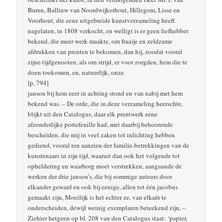
Buren, Balliuw van Noordwijkerhout, Hillegom, Lisse en
Voorhout, die eene uitgebreide kunstverzameling heeft
nagelaten, in 1808 verkocht, en welligt is er geen liefhebber
bekend, die meer werk maakte, om fraaije en zeldzame
afdrukken van prenten te bekomen, dan hij, zoodat vooral
zijne tijdgenooten, als om strijd, er voor zorgden, hem die te
doen toekomen, en, natuurlijk, onze
[p. 794]
janson bij hem zeer in achting stond en van nabij met hem
bekend was. – De orde, die in deze verzameling heerschte,
blijkt uit den Catalogus, daar elk prentwerk eene
afzonderlijke portefeuille had, met daarbij behoorende
bescheiden, die mij in veel zaken tot inlichting hebben
gediend, vooral ten aanzien der familie-betrekkingen van de
kunstenaars in zijn tijd, waaruit dan ook het volgende tot
opheldering en waarborg moet verstrekken, aangaande de
werken der drie janson’s, die bij sommige auteurs door
elkander geward en ook bij eenige, allen tot één jacobus
gemaakt zijn, Moeilijk is het echter ze, van elkaêr te
onderscheiden, dewijl weinig exemplaren beteekend zijn, –
Ziehier hetgeen op bl. 208 van den Catalogus staat: ‘papier,