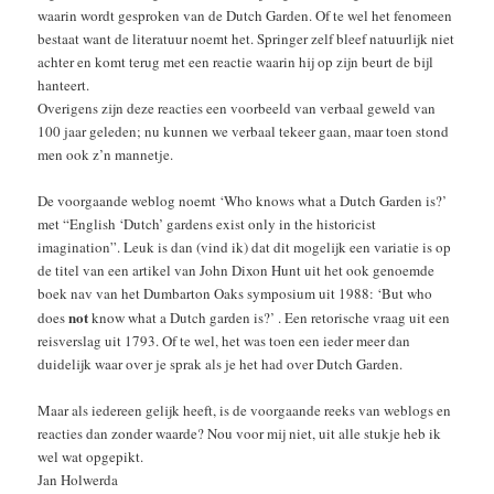
waarin wordt gesproken van de Dutch Garden. Of te wel het fenomeen
bestaat want de literatuur noemt het. Springer zelf bleef natuurlijk niet
achter en komt terug met een reactie waarin hij op zijn beurt de bijl
hanteert.
Overigens zijn deze reacties een voorbeeld van verbaal geweld van
100 jaar geleden; nu kunnen we verbaal tekeer gaan, maar toen stond
men ook z’n mannetje.
De voorgaande weblog noemt ‘Who knows what a Dutch Garden is?’
met “English ‘Dutch’ gardens exist only in the historicist
imagination”. Leuk is dan (vind ik) dat dit mogelijk een variatie is op
de titel van een artikel van John Dixon Hunt uit het ook genoemde
boek nav van het Dumbarton Oaks symposium uit 1988: ‘But who
not
does
know what a Dutch garden is?’ . Een retorische vraag uit een
reisverslag uit 1793. Of te wel, het was toen een ieder meer dan
duidelijk waar over je sprak als je het had over Dutch Garden.
Maar als iedereen gelijk heeft, is de voorgaande reeks van weblogs en
reacties dan zonder waarde? Nou voor mij niet, uit alle stukje heb ik
wel wat opgepikt.
Jan Holwerda