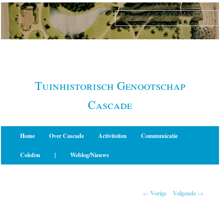
Spring
naar
de
primaire
inhoud
Tuinhistorisch Genootschap
Cascade
Hoofdmenu
Home
Over Cascade
Activiteiten
Communicatie
Colofon
|
Weblog/Nieuws
Berichtnavigatie
←
Vorige
Volgende
→