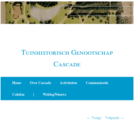
Spring
naar
de
primaire
inhoud
Tuinhistorisch Genootschap
Cascade
Hoofdmenu
Home
Over Cascade
Activiteiten
Communicatie
Colofon
|
Weblog/Nieuws
Berichtnavigatie
←
Vorige
Volgende
→