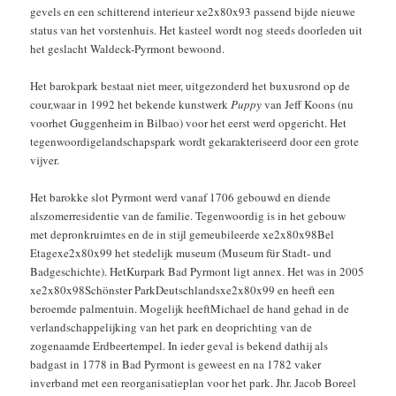
gevels en een schitterend interieur xe2x80x93 passend bijde nieuwe
status van het vorstenhuis. Het kasteel wordt nog steeds doorleden uit
het geslacht Waldeck-Pyrmont bewoond.
Het barokpark bestaat niet meer, uitgezonderd het buxusrond op de
cour,waar in 1992 het bekende kunstwerk
Puppy
van Jeff Koons (nu
voorhet Guggenheim in Bilbao) voor het eerst werd opgericht. Het
tegenwoordigelandschapspark wordt gekarakteriseerd door een grote
vijver.
Het barokke slot Pyrmont werd vanaf 1706 gebouwd en diende
alszomerresidentie van de familie. Tegenwoordig is in het gebouw
met depronkruimtes en de in stijl gemeubileerde xe2x80x98Bel
Etagexe2x80x99 het stedelijk museum (Museum für Stadt- und
Badgeschichte). HetKurpark Bad Pyrmont ligt annex. Het was in 2005
xe2x80x98Schönster ParkDeutschlandsxe2x80x99 en heeft een
beroemde palmentuin. Mogelijk heeftMichael de hand gehad in de
verlandschappelijking van het park en deoprichting van de
zogenaamde Erdbeertempel. In ieder geval is bekend dathij als
badgast in 1778 in Bad Pyrmont is geweest en na 1782 vaker
inverband met een reorganisatieplan voor het park. Jhr. Jacob Boreel