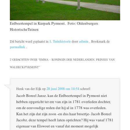
Erdbeertempel in Kurpark Pyrmont. Foto: Oldenburgers
HistorischeTuinen
Dit bericht werd geplaatst in
1. Tuinhistorie
door
admin
. Bookmark de
permalink
.
2 GEDACHTEN OVER “
EMMA – KONINGIN DER NEDERLANDEN, PRINSES VAN
WALDECK-PYRMONT
”
Henk van der Eijk
op
28 juni 2008 om 14:54
schreef:
Jacob Boreel Jansz. kan de Erdbeertempel in Pyrmont niet
hebben opgericht ter ere van zijn in 1781 overleden dochter,
om de eenvoudige reden dat hij al in 1778 was overleden.
Kan het zijn dat zijn zoon -en dus haar broertje- Jacob Boreel
Jacobz. deze tempel heeft laten oprichten? Hij was vanaf 1781
eigenaar van Elswout en vanaf dat moment mogelijk