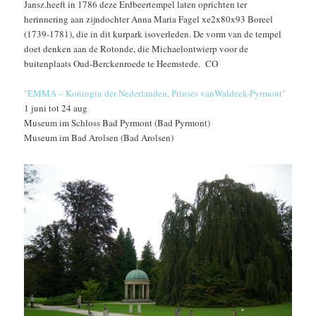
Jansz.heeft in 1786 deze Erdbeertempel laten oprichten ter
herinnering aan zijndochter Anna Maria Fagel xe2x80x93 Boreel
(1739-1781), die in dit kurpark isoverleden. De vorm van de tempel
doet denken aan de Rotonde, die Michaelontwierp voor de
buitenplaats Oud-Berckenroede te Heemstede. CO
"EMMA – Koningin der Nederlanden, Prinses vanWaldeck-Pyrmont"
1 juni tot 24 aug
Museum im Schloss Bad Pyrmont (Bad Pyrmont)
Museum im Bad Arolsen (Bad Arolsen)