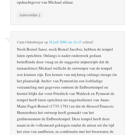
opdrachtgever van Michael aldaar.
↓
Antwoorden
Carla Oldenburger
op
18 juli 2008 om 16:15
schreef:
Noch Boreel Jansz. noch Boreel Jacobsz, hebben de tempel
laten oprichten. Onlangs is nader onderzoek gedaan
betreffende deze vraag en de suggestie mijnerzijds dat de
tuinarchitect Michael wellicht de ontwerper van de tempel
zou kunnen zijn. Een kennis van mij kreeg onlangs inzage (in
het plaatselijk Archiv van Pyrmont)in een losbladige
verzameling met gegevens omtrent de Erdbeertempel en
hieruit blijkt dat vorst Friedrich van Waldeck en Pyrmont de
tempel heeft laten oprichten ter nagedachtenis van Anne-
Marie Fagel-Boreel (1735-1781) en dat de filosoof Francois
Hemsterhuis het ontwerp heeft gemaakt van het
grafmonument de Erdbeertempel. Deze tempel heeft deze
naam in de volksmond gekregen omdat de artsen uit die tijd
het eten van aardbeien, in combinatie met het bronwater, de