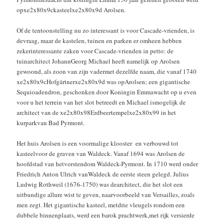
opxe2x80x9ckasteelxe2x80x9d Arolsen.
Of de tentoonstelling nu zo interessant is voor Cascade-vrienden, is
devraag, maar de kastelen, tuinen en parken er omheen hebben
zekerinteressante zaken voor Cascade-vrienden in petto: de
tuinarchitect JohannGeorg Michael heeft namelijk op Arolsen
gewoond, als zoon van zijn vadermet dezelfde naam, die vanaf 1740
xe2x80x9cHofgärtnerxe2x80x9d was opArolsen; een gigantische
Sequioadendron, geschonken door Koningin Emmawacht op u even
voor u het terrein van het slot betreedt en Michael ismogelijk de
architect van de xe2x80x98Erdbeertempelxe2x80x99 in het
kurparkvan Bad Pyrmont.
Het huis Arolsen is een voormalige klooster en verbouwd tot
kasteelvoor de graven van Waldeck. Vanaf 1694 was Arolsen de
hoofdstad van hetvorstendom Waldeck-Pyrmont. In 1710 werd onder
Friedrich Anton Ulrich vanWaldeck de eerste steen gelegd. Julius
Ludwig Rothweil (1676-1750) was dearchitect, die het slot een
uitbundige allure wist te geven, naarvoorbeeld van Versailles, zoals
men zegt. Het gigantische kasteel, metdrie vleugels rondom een
dubbele binnenplaats, werd een barok prachtwerk,met rijk versierde