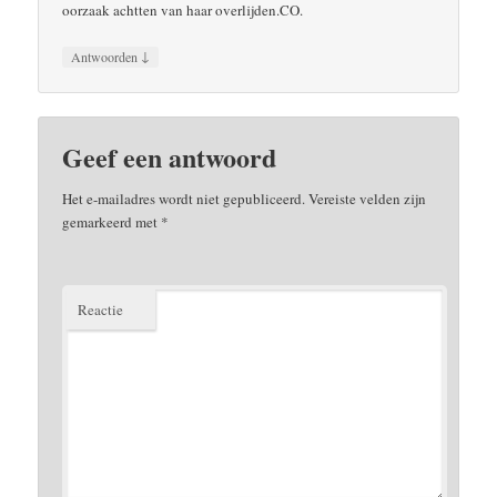
oorzaak achtten van haar overlijden.CO.
↓
Antwoorden
Geef een antwoord
Het e-mailadres wordt niet gepubliceerd.
Vereiste velden zijn
gemarkeerd met
*
Reactie