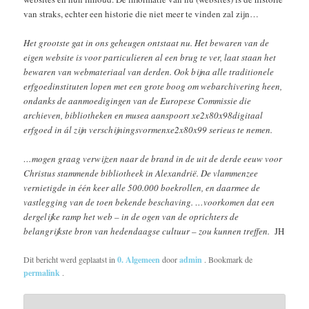
van straks, echter een historie die niet meer te vinden zal zijn…
Het grootste gat in ons geheugen ontstaat nu. Het bewaren van de
eigen website is voor particulieren al een brug te ver, laat staan het
bewaren van webmateriaal van derden. Ook bijna alle traditionele
erfgoedinstituten lopen met een grote boog om webarchivering heen,
ondanks de aanmoedigingen van de Europese Commissie die
archieven, bibliotheken en musea aanspoort xe2x80x98digitaal
erfgoed in ál zijn verschijningsvormenxe2x80x99 serieus te nemen.
…mogen graag verwijzen naar de brand in de uit de derde eeuw voor
Christus stammende bibliotheek in Alexandrië. De vlammenzee
vernietigde in één keer alle 500.000 boekrollen, en daarmee de
vastlegging van de toen bekende beschaving. …voorkomen dat een
dergelijke ramp het web – in de ogen van de oprichters de
belangrijkste bron van hedendaagse cultuur – zou kunnen treffen.
JH
Dit bericht werd geplaatst in
0. Algemeen
door
admin
. Bookmark de
permalink
.