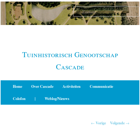
Spring
naar
de
primaire
inhoud
Tuinhistorisch Genootschap
Cascade
Hoofdmenu
Home
Over Cascade
Activiteiten
Communicatie
Colofon
|
Weblog/Nieuws
Berichtnavigatie
←
Vorige
Volgende
→