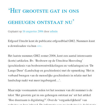
‘Het grootste gat in ons
geheugen ontstaat nu’
Geplaatst op
16 augustus 2006
door
admin
Erfgoed Utrecht kent de publicatie erfgoedblad GM2. Nummers kunt
u downloaden via hun
site
.
Het laatste nummer, GM2 zomer 2006, kent een aantal interessante
(korte) artikelen. Bv. ‘Bosbouw op de Utrechtse Heuvelrug’
(geschiedenis van bosbouwontwikkelingen en verklaringen) en ‘De
Lange Duur’ (Landschap en geschiedenis) met de opmerking ‘Het in
verband brengen van de menselijke geschiedenis in relatie met het
landschap raakt wat meer ingeburgerd…’.
Maar mijn voornaamste reden tot het noemen van dit nummer is de
tekst ‘Het grootste gat in ons geheugen ontstaat nu’ uit het artikel
‘Hoe duurzaam is digidating?’. Over de ‘vergankelijkheid’ van
websites en hun inhoud. De informatie van nu (websites) is de historie