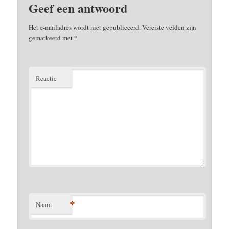
Geef een antwoord
Het e-mailadres wordt niet gepubliceerd.
Vereiste velden zijn
gemarkeerd met
*
Reactie
*
Naam