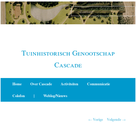
Spring
naar
de
primaire
inhoud
Tuinhistorisch Genootschap
Cascade
Hoofdmenu
Home
Over Cascade
Activiteiten
Communicatie
Colofon
|
Weblog/Nieuws
Berichtnavigatie
←
Vorige
Volgende
→