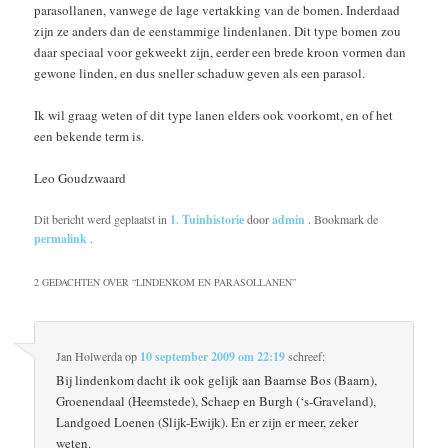
parasollanen, vanwege de lage vertakking van de bomen. Inderdaad
zijn ze anders dan de eenstammige lindenlanen. Dit type bomen zou
daar speciaal voor gekweekt zijn, eerder een brede kroon vormen dan
gewone linden, en dus sneller schaduw geven als een parasol.
Ik wil graag weten of dit type lanen elders ook voorkomt, en of het
een bekende term is.
Leo Goudzwaard
Dit bericht werd geplaatst in
1. Tuinhistorie
door
admin
. Bookmark de
permalink
.
2 GEDACHTEN OVER “
LINDENKOM EN PARASOLLANEN
”
Jan Holwerda
op
10 september 2009 om 22:19
schreef:
Bij lindenkom dacht ik ook gelijk aan Baarnse Bos (Baarn),
Groenendaal (Heemstede), Schaep en Burgh (‘s-Graveland),
Landgoed Loenen (Slijk-Ewijk). En er zijn er meer, zeker
weten.