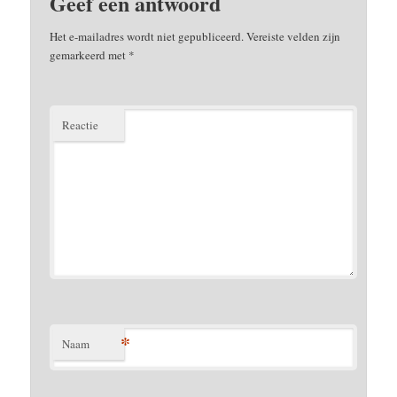
Geef een antwoord
Het e-mailadres wordt niet gepubliceerd.
Vereiste velden zijn
gemarkeerd met
*
Reactie
*
Naam