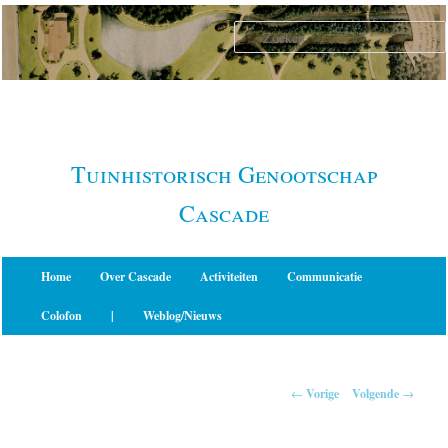
Spring
naar
de
primaire
inhoud
Tuinhistorisch Genootschap
Cascade
Hoofdmenu
Home
Over Cascade
Activiteiten
Communicatie
Colofon
|
Weblog/Nieuws
Berichtnavigatie
←
Vorige
Volgende
→