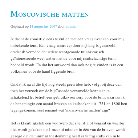
Moscovische matten
Geplaatst op
14 augustus 2007
door
admin
Ik dacht de zomertijd eens te vullen met een vraag over een voor mij
onbekende term. Een vraag waarover door mij lang is geaarzeld,
omdat ik vermoed dat iedere rechtgeaarde tuinhistorisch
geïnteresseerde weet wat er met de voor mij raadselachtige term
bedoeld wordt. En dat het antwoord dan ook nog te vinden is in een
volkomen voor de hand liggende bron.
Omdat ik na al die tijd nog steeds geen idee heb, volgt bij deze dan
toch het verzoek om de bij Cascade verzamelde kennis in te
schakelen.Het betreft een gebruiksvoorwerp voor de tuin, waarvan ik
de benamingin een aantal brieven en kasboeken uit 1751 en 1800 ben
tegengekomen:weet iemand wat ‘moscovische matten’ zijn?
Het is klaarblijkelijk een voorwerp dat snel slijt of vergaat en waarbij
niet wordt gekeken op 1 meer of minder: in één van de brieven wordt
gezegd dat de tuinman toestemming heeft er vijftig stuks van in te