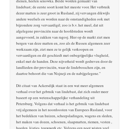
dienen, heeten senowka. Beide worden gemaakt van
lindebast; de eerste soort komt het meeste voor. Het verbruik
dezer matten is zeer groot in Rusland, zij vervangen dikwijls
andere weefsels en worden naar de omstandigheden ook met
bijzondere zorg vervaardigd; zoo is b.v. het meel, dat uit
afgelegene provinciën naar de hoofdsteden wordt
aangevoerd, in zakken van ragosj. Hier op de markt ziet men
bergen van deze matten en, zoo als de Russen algemeen zeer
werkzaam zijn, ziet men ze te gelijk verkoopen en
vervaardigen en dit geschiedt met onbegrijpelijke vlugheid,
enkel met de handen. Deze nijverheid wordt gedreven door de
landlieden der provinciën, waar de lindebosschen zijn, en
daartoe behoort die van Nisjneji en de nabijgelegene.”
Dit citaat van Ackersdijk staat in een wat meer algemeen
verhaal over het gebruik van lindebast, dat zich onder meer
baseert op een wetenschappelijke verhandeling uit
Petersburg. Volgens dat verhaal is het gebruik van lindebast
vrij algemeen in het noordoosten van Europees Rusland, voor
het bedekken van huizen, scheepsladingen, wagens en sleden,
het maken van dozen, schoenen, slaapmatten, riemen, vesten ,
hoeden, kistjes, touwwerk etc. Volgens een noot wisten veel