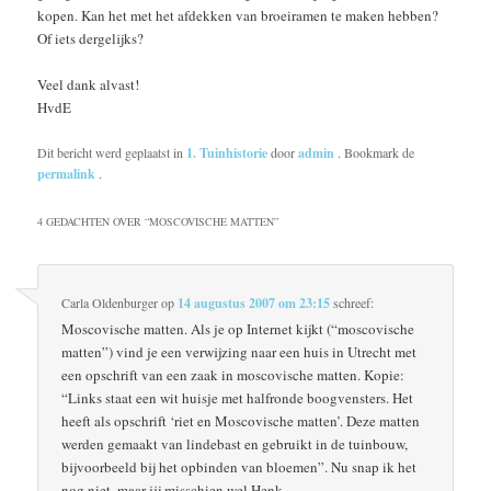
kopen. Kan het met het afdekken van broeiramen te maken hebben?
Of iets dergelijks?
Veel dank alvast!
HvdE
Dit bericht werd geplaatst in
1. Tuinhistorie
door
admin
. Bookmark de
permalink
.
4 GEDACHTEN OVER “
MOSCOVISCHE MATTEN
”
Carla Oldenburger
op
14 augustus 2007 om 23:15
schreef:
Moscovische matten. Als je op Internet kijkt (“moscovische
matten”) vind je een verwijzing naar een huis in Utrecht met
een opschrift van een zaak in moscovische matten. Kopie:
“Links staat een wit huisje met halfronde boogvensters. Het
heeft als opschrift ‘riet en Moscovische matten’. Deze matten
werden gemaakt van lindebast en gebruikt in de tuinbouw,
bijvoorbeeld bij het opbinden van bloemen”. Nu snap ik het
nog niet, maar jij misschien wel Henk.