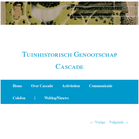
Spring
naar
de
primaire
inhoud
Tuinhistorisch Genootschap
Cascade
Hoofdmenu
Home
Over Cascade
Activiteiten
Communicatie
Colofon
|
Weblog/Nieuws
Berichtnavigatie
←
Vorige
Volgende
→