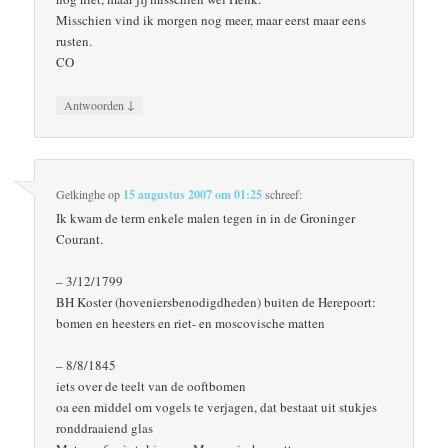
Misschien vind ik morgen nog meer, maar eerst maar eens
rusten.
CO
↓
Antwoorden
Gelkinghe
op
15 augustus 2007 om 01:25
schreef:
Ik kwam de term enkele malen tegen in in de Groninger
Courant.
– 3/12/1799
BH Koster (hoveniersbenodigdheden) buiten de Herepoort:
bomen en heesters en riet- en moscovische matten
– 8/8/1845
iets over de teelt van de ooftbomen
oa een middel om vogels te verjagen, dat bestaat uit stukjes
ronddraaiend glas