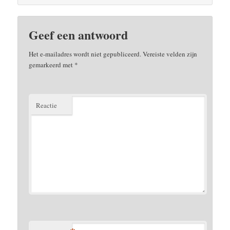
Geef een antwoord
Het e-mailadres wordt niet gepubliceerd.
Vereiste velden zijn
gemarkeerd met
*
Reactie