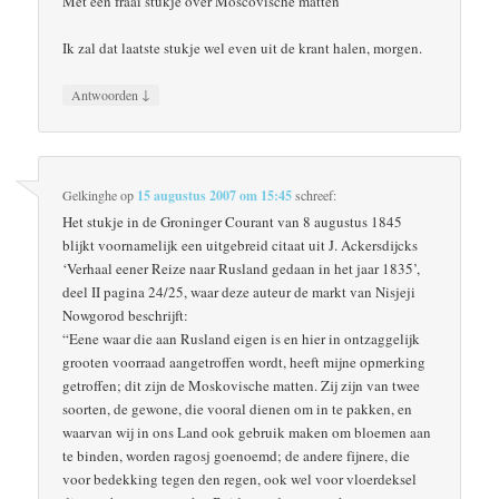
Met een fraai stukje over Moscovische matten
Ik zal dat laatste stukje wel even uit de krant halen, morgen.
↓
Antwoorden
Gelkinghe
op
15 augustus 2007 om 15:45
schreef:
Het stukje in de Groninger Courant van 8 augustus 1845
blijkt voornamelijk een uitgebreid citaat uit J. Ackersdijcks
‘Verhaal eener Reize naar Rusland gedaan in het jaar 1835’,
deel II pagina 24/25, waar deze auteur de markt van Nisjeji
Nowgorod beschrijft:
“Eene waar die aan Rusland eigen is en hier in ontzaggelijk
grooten voorraad aangetroffen wordt, heeft mijne opmerking
getroffen; dit zijn de Moskovische matten. Zij zijn van twee
soorten, de gewone, die vooral dienen om in te pakken, en
waarvan wij in ons Land ook gebruik maken om bloemen aan
te binden, worden ragosj goenoemd; de andere fijnere, die
voor bedekking tegen den regen, ook wel voor vloerdeksel