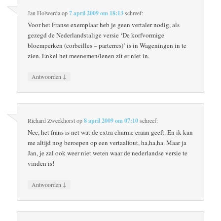
Jan Holwerda
op
7 april 2009 om 18:13
schreef:
Voor het Franse exemplaar heb je geen vertaler nodig, als
gezegd de Nederlandstalige versie ‘De korfvormige
bloemperken (corbeilles – parterres)’ is in Wageningen in te
zien. Enkel het meenemen/lenen zit er niet in.
↓
Antwoorden
Richard Zweekhorst
op
8 april 2009 om 07:10
schreef:
Nee, het frans is net wat de extra charme eraan geeft. En ik kan
me altijd nog beroepen op een vertaalfout, ha,ha,ha. Maar ja
Jan, je zal ook weer niet weten waar de nederlandse versie te
vinden is!
↓
Antwoorden