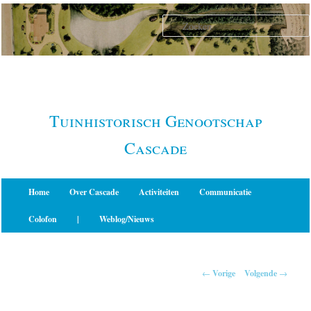
Spring
naar
de
primaire
inhoud
Tuinhistorisch Genootschap
Cascade
Hoofdmenu
Home
Over Cascade
Activiteiten
Communicatie
Colofon
|
Weblog/Nieuws
Berichtnavigatie
←
Vorige
Volgende
→