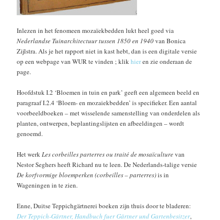
Inlezen in het fenomeen mozaïekbedden lukt heel goed via
Nederlandse Tuinarchitectuur tussen 1850 en 1940
van Bonica
Zijlstra. Als je het rapport niet in kast hebt, dan is een digitale versie
op een webpage van WUR te vinden ; klik
hier
en zie onderaan de
page.
Hoofdstuk I.2 ‘Bloemen in tuin en park’ geeft een algemeen beeld en
paragraaf I.2.4 ‘Bloem- en mozaiekbedden’ is specifieker. Een aantal
voorbeeldboeken – met wisselende samenstelling van onderdelen als
planten, ontwerpen, beplantingslijsten en afbeeldingen – wordt
genoemd.
Het werk
Les corbeilles parterres ou traité de mosaïculture
van
Nestor Seghers heeft Richard nu te leen. De Nederlands-talige versie
De korfvormige bloemperken (corbeilles – parterres)
is in
Wageningen in te zien.
Enne, Duitse Teppichgärtnerei boeken zijn thuis door te bladeren:
Der Teppich-Gärtner, Handbuch fuer Gärtner und Gartenbesitzer
,