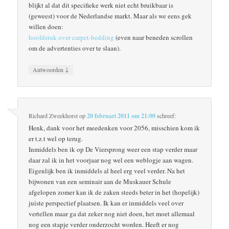
blijkt al dat dit specifieke werk niet echt bruikbaar is
(geweest) voor de Nederlandse markt. Maar als we eens gek
willen doen:
hoofdstuk over carpet-bedding
(even naar beneden scrollen
om de advertenties over te slaan).
↓
Antwoorden
Richard Zweekhorst
op
20 februari 2011 om 21:00
schreef:
Henk, dank voor het meedenken voor 2056, misschien kom ik
er t.z.t wel op terug.
Inmiddels ben ik op De Viersprong weer een stap verder maar
daar zal ik in het voorjaar nog wel een weblogje aan wagen.
Eigenlijk ben ik inmiddels al heel erg veel verder. Na het
bijwonen van een seminair aan de Muskauer Schule
afgelopen zomer kan ik de zaken steeds beter in het (hopelijk)
juiste perspectief plaatsen. Ik kan er inmiddels veel over
vertellen maar ga dat zeker nog niet doen, het moet allemaal
nog een stapje verder onderzocht worden. Heeft er nog