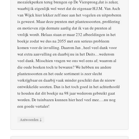
mozaïekperken terug brengen op De Viersprong,dat is zeker,
waarbij ik eigenlijk wel weet dat de eigenaar H.J.M. Van Asch
van Wijck hier lekker zelf mee aan het vogelen en uitproberen
is geweest. Maar deze prenten met plantensoorten, profilering
en motieven zijn dermate aardig dat ik van de prenten al
vrolijk wordt. Helaas staan er maar 232 afbeeldingen in het
boekje zodat we dus na 2055 met een serieus probleem
komen voor de invulling. Daarom Jan , heel veel dank voor
wat extra aanvulling en daarbij nu in het Duits…wederom
veel dank. Misschien vragen we ons wel eens af; waarom al
die oude boeken toch te bewaren? We hebben nu andere
plantensoorten en het oude sortiment is zeer slecht
verkrijgbaar en daarbij vaak minder geschikt dan de nieuw
ontwikkelde soorten. Dan is het toch goed in het achterhoofd
te houden dat dit boekje na 98 jaar wederom gebruikt gaat
worden. De tuinbazen kunnen hier heel veel mee….nu nog
een goede vertaler!
↓
Antwoorden