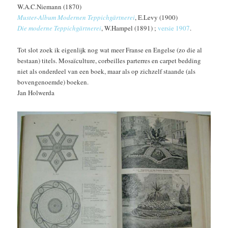
W.A.C.Niemann (1870)
Muster-Album Modernen Teppichgärtnerei
, E.Levy (1900)
Die moderne Teppichgärtnerei
, W.Hampel (1891) ;
versie 1907
.
Tot slot zoek ik eigenlijk nog wat meer Franse en Engelse (zo die al
bestaan) titels. Mosaïculture, corbeilles parterres en carpet bedding
niet als onderdeel van een boek, maar als op zichzelf staande (als
bovengenoemde) boeken.
Jan Holwerda