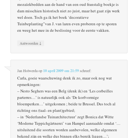
mozaïekbedden aan de hand van een oud franstalig boekje is
dam misschien historisch niet zo juist, maar het gaat zijn werk
wel doen. Toch ga ik het boek ‘decoratieve
Tuinbeplanting”van J. van laren even proberen op te sporen
en weeg het mee in de beslissing voor de eerste vakken.
↓
Antwoorden
Jan Holwerda
op
10 april 2009 om 21:59
schreef:
Carla, goeie waarschuwing denk ik zo, maar ook nog wat
opmerkingen:
– Nesto Seghers was een Belg (denk ik) en ‘Les corbeilles
parterres…’ is natuurlijk ook als ‘De korfvormige
bloemperken…’ uitgekomen ; beide te Brussel. Dus toch al
richting ons (taal- en plant)gebied;
– in ‘Nederlandse Tuinarchitectuur’ zegt Bonica dat Witte
‘Moderne Teppichgärtnerei’ van Hampel aanraadde omdat ‘…
uitsluitend die soorten worden aanbevolen, welke algemeen
bekend zijn en welke dus binnen elks bereik liggen…’;