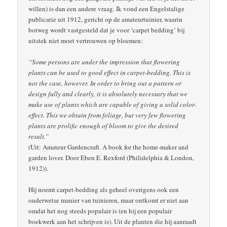
willen) is dan een andere vraag. Ik vond een Engelstalige
publicatie uit 1912, gericht op de amateurtuinier, waarin
botweg wordt vastgesteld dat je voor ‘carpet bedding’ bij
uitstek niet moet vertrouwen op bloemen:
“Some persons are under the impression that flowering
plants can be used to good effect in carpet-bedding. This is
not the case, however. In order to bring out a pattern or
design fully and clearly, it is absolutely necessary that we
make use of plants which are capable of giving a solid color-
effect. This we obtain from foliage, but very few flowering
plants are prolific enough of bloom to give the desired
result.”
(Uit: Amateur Gardencraft. A book for the home-maker and
garden lover. Door Eben E. Rexford (Philidelphia & London,
1912)).
Hij noemt carpet-bedding als geheel overigens ook een
ouderwetse manier van tuinieren, maar ontkomt er niet aan
omdat het nog steeds populair is (en hij een populair
boekwerk aan het schrijven is). Uit de planten die hij aanraadt