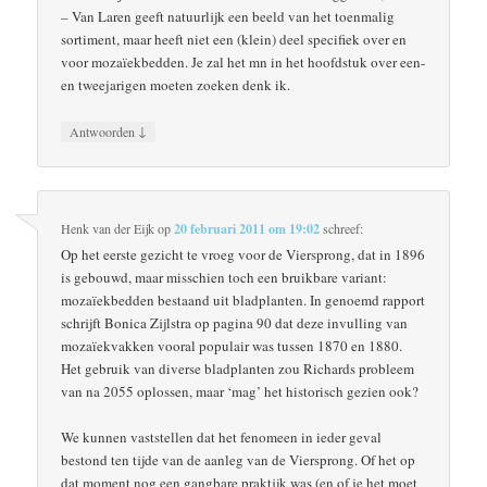
– Van Laren geeft natuurlijk een beeld van het toenmalig
sortiment, maar heeft niet een (klein) deel specifiek over en
voor mozaïekbedden. Je zal het mn in het hoofdstuk over een-
en tweejarigen moeten zoeken denk ik.
↓
Antwoorden
Henk van der Eijk
op
20 februari 2011 om 19:02
schreef:
Op het eerste gezicht te vroeg voor de Viersprong, dat in 1896
is gebouwd, maar misschien toch een bruikbare variant:
mozaïekbedden bestaand uit bladplanten. In genoemd rapport
schrijft Bonica Zijlstra op pagina 90 dat deze invulling van
mozaïekvakken vooral populair was tussen 1870 en 1880.
Het gebruik van diverse bladplanten zou Richards probleem
van na 2055 oplossen, maar ‘mag’ het historisch gezien ook?
We kunnen vaststellen dat het fenomeen in ieder geval
bestond ten tijde van de aanleg van de Viersprong. Of het op
dat moment nog een gangbare praktijk was (en of je het moet