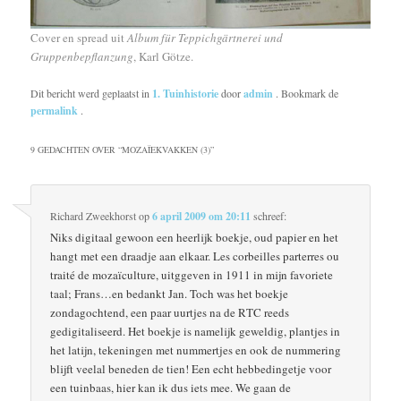
Cover en spread uit
Album für Teppichgärtnerei und
Gruppenbepflanzung
, Karl Götze.
Dit bericht werd geplaatst in
1. Tuinhistorie
door
admin
. Bookmark de
permalink
.
9 GEDACHTEN OVER “
MOZAÏEKVAKKEN (3)
”
Richard Zweekhorst
op
6 april 2009 om 20:11
schreef:
Niks digitaal gewoon een heerlijk boekje, oud papier en het
hangt met een draadje aan elkaar. Les corbeilles parterres ou
traité de mozaïculture, uitggeven in 1911 in mijn favoriete
taal; Frans…en bedankt Jan. Toch was het boekje
zondagochtend, een paar uurtjes na de RTC reeds
gedigitaliseerd. Het boekje is namelijk geweldig, plantjes in
het latijn, tekeningen met nummertjes en ook de nummering
blijft veelal beneden de tien! Een echt hebbedingetje voor
een tuinbaas, hier kan ik dus iets mee. We gaan de