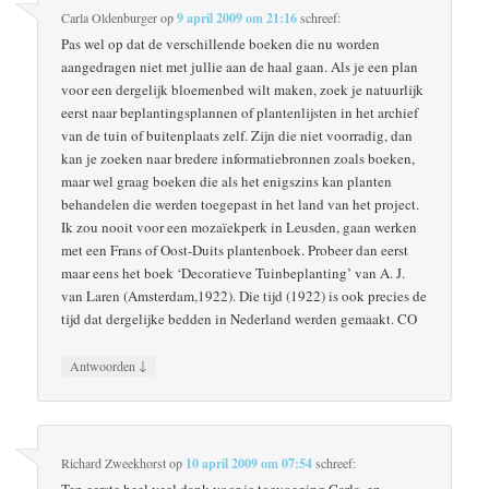
Carla Oldenburger
op
9 april 2009 om 21:16
schreef:
Pas wel op dat de verschillende boeken die nu worden
aangedragen niet met jullie aan de haal gaan. Als je een plan
voor een dergelijk bloemenbed wilt maken, zoek je natuurlijk
eerst naar beplantingsplannen of plantenlijsten in het archief
van de tuin of buitenplaats zelf. Zijn die niet voorradig, dan
kan je zoeken naar bredere informatiebronnen zoals boeken,
maar wel graag boeken die als het enigszins kan planten
behandelen die werden toegepast in het land van het project.
Ik zou nooit voor een mozaïekperk in Leusden, gaan werken
met een Frans of Oost-Duits plantenboek. Probeer dan eerst
maar eens het boek ‘Decoratieve Tuinbeplanting’ van A. J.
van Laren (Amsterdam,1922). Die tijd (1922) is ook precies de
tijd dat dergelijke bedden in Nederland werden gemaakt. CO
↓
Antwoorden
Richard Zweekhorst
op
10 april 2009 om 07:54
schreef:
Ten eerste heel veel dank voor je toevoeging Carla, en