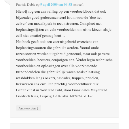
Patricia Debie
op
9 april 2009 om 09:58
schreef:
Hierbij nog een aanvulling op een voorbeeldboek dat ook
bijzonder goed gedocumenteerd is om voor de ‘doe het
zelver’ een mozaikperk te reconstrueren. Compleet met
beplantingslijsten en vele voorbeelden om uit te kiezen als je
zelf niet creatief genoeg bent…
Het boek geeft ook een zeer uitgebreid overzicht van
beplantingssoorten die gebruikt werden. Vooral oude
rozensoorten worden uitgebreid genoemd, maar ook parterre
voorbeelden, heesters, eenjarigen enz. Verder legio technische
voorbeelden en oplossingen over alle voorkomende
tuinonderdelen die gebruikelijk waren zoals plaatsing
rotsblokken langs oevers, cascades, trappen, prieelen,
hekwerken enz enz. Een prachtig voorbeeldboek dus!
Gartenkunst in Wort und Bild, door Franz Sales Meyer und
Friedrich Ries, Leipzig 1904 isbn 3-8262-0701-7
↓
Antwoorden