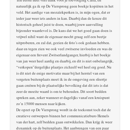
natuurlijk ga ik op De Viersprong geen boekje kopiëren in het
veld. Het aardige van mozaïekperken is, in mijn ogen, dat er
ieder jaar weer iets anders in kan. Daarbij dan de keuze dit
historisch geheel juist te doen, waarbij jouw aanvulling
bijzonder waardevol is. De kans dat we het goed gaan doen is
vrijwel nihil want de eigenaar mocht graag zelf een beetje
uitproberen, en zal dat, gezien de foto’s ook gedaan hebben.
daar en tegen zien we ook veel zwitserse invloeden en was de
eigenaar een frevent Zwitserlandganger, hierbij is het boekje
van jan weer heel aardig en daarbij, en dit is niet onbelangrijk,
“verkopen”dergelijke plaatjes zichzelf wel heel erg goed. Nu
is dit niet de enige motivatie maar bij het herstel van een
vergeten buitenplaats moet ik in de omgeving een sfeertje
gaan creëren bij de plaatselijke bevolking dat dit iets is dat
zeer de moeite waard is om te behouden. Dit soort bedden
spreken aan, zeker wanneer er dagelijks vanaf een kruispunt
zo’n 15000 mensen naar kijken.
De opzet op De Viersprong wordt in de toekomst toch dat de
creatieve ontwerpers binnen het communicatieburo Hemels
van der hart, zelf bedden gaan ontwikkelen. Dan krijg ik weer
dynamiek op de buitenplaats. Het aanbrengen van een paar