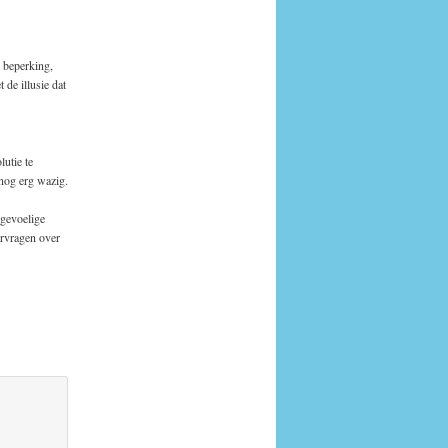
 beperking,
 de illusie dat
utie te
 nog erg wazig.
‘gevoelige
ervragen over