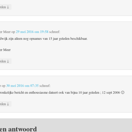
↓
rden
er Meer
op
29 mei 2016 om 19:58
schreef:
wijk zijn alleen nog opnames van 15 jaar geleden beschikbaar.
er Meer
↓
rden
r
op
30 mei 2016 om 07:35
schreef:
onkelijke bericht en enthousiasme dateert ook van bijna 10 jaar geleden ; 12 sept 2006 🙂
↓
rden
en antwoord