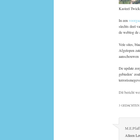
Kasteel Twick
In een
voorga
slechts deel v
de weblog de 
Vele sites, bl
Afgelopen zate
aanschouwen is
De update zorg
gebieden’ zoal
terrorismegev
Dit bericht we
3 GEDACHTEN 
M.E.Pfaff
Alleen Le