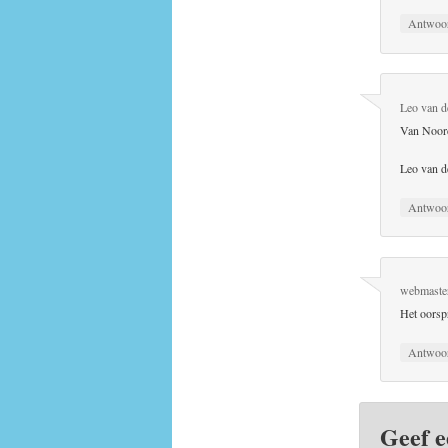
Antwoo
Leo van d
Van Noord
Leo van d
Antwoo
webmaste
Het oorspr
Antwoo
Geef e