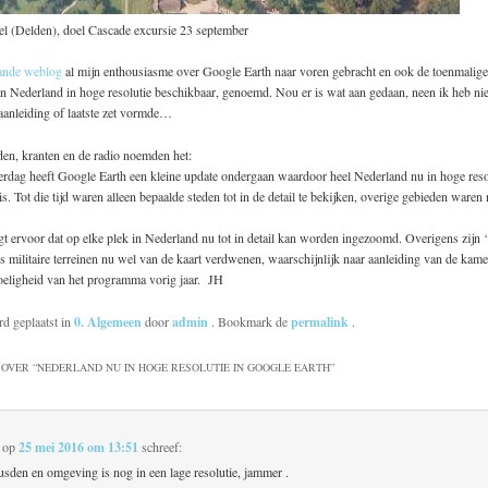
el (Delden), doel Cascade excursie 23 september
ande weblog
al mijn enthousiasme over Google Earth naar voren gebracht en ook de toenmalige
an Nederland in hoge resolutie beschikbaar, genoemd. Nou er is wat aan gedaan, neen ik heb niet
aanleiding of laatste zet vormde…
aden, kranten en de radio noemden het:
rdag heeft Google Earth een kleine update ondergaan waardoor heel Nederland nu in hoge resol
. Tot die tijd waren alleen bepaalde steden tot in de detail te bekijken, overige gebieden waren
t ervoor dat op elke plek in Nederland nu tot in detail kan worden ingezoomd. Overigens zijn 
s militaire terreinen nu wel van de kaart verdwenen, waarschijnlijk naar aanleiding van de kam
oeligheid van het programma vorig jaar. JH
rd geplaatst in
0. Algemeen
door
admin
. Bookmark de
permalink
.
OVER “
NEDERLAND NU IN HOGE RESOLUTIE IN GOOGLE EARTH
”
op
25 mei 2016 om 13:51
schreef:
usden en omgeving is nog in een lage resolutie, jammer .