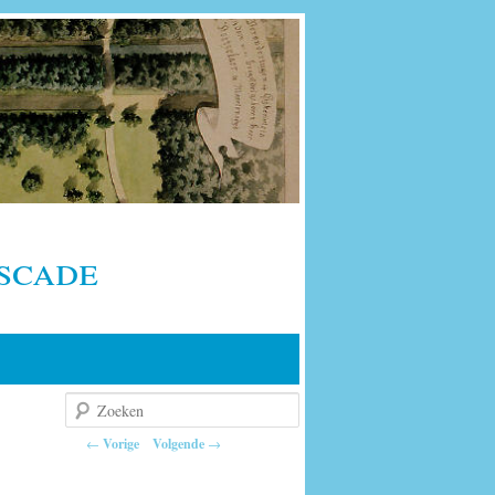
scade
Zoeken
Berichtnavigatie
←
Vorige
Volgende
→