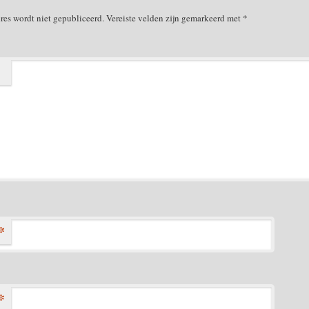
res wordt niet gepubliceerd.
Vereiste velden zijn gemarkeerd met
*
*
*