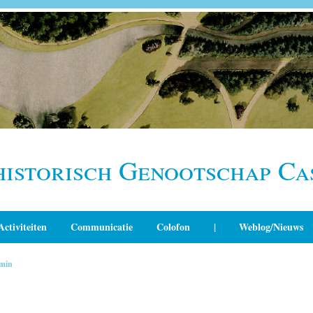
historisch Genootschap Ca
Activiteiten
Communicatie
Colofon
|
Weblog/Nieuws
min