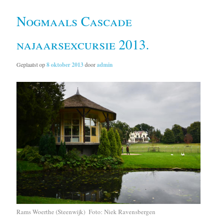
Nogmaals Cascade
najaarsexcursie 2013.
Geplaatst op
8 oktober 2013
door
admin
Rams Woerthe (Steenwijk) Foto: Niek Ravensbergen