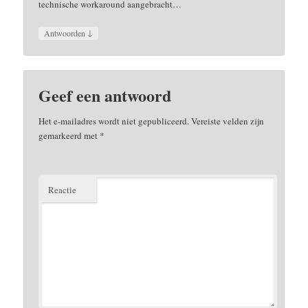
technische workaround aangebracht…
↓
Antwoorden
Geef een antwoord
Het e-mailadres wordt niet gepubliceerd.
Vereiste velden zijn
gemarkeerd met
*
Reactie