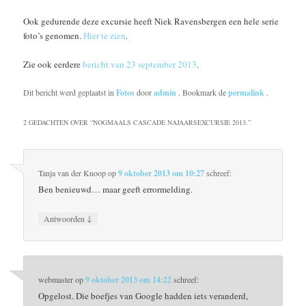
Ook gedurende deze excursie heeft Niek Ravensbergen een hele serie
foto’s genomen.
Hier te zien
.
Zie ook eerdere
bericht van 23 september 2013
.
Dit bericht werd geplaatst in
Fotos
door
admin
. Bookmark de
permalink
.
2 GEDACHTEN OVER “
NOGMAALS CASCADE NAJAARSEXCURSIE 2013.
”
Tanja van der Knoop
op
9 oktober 2013 om 10:27
schreef:
Ben benieuwd… maar geeft errormelding.
↓
Antwoorden
webmaster
op
9 oktober 2013 om 14:22
schreef:
Opgelost. Die boefjes van Google hadden iets veranderd,