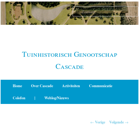
Spring
naar
de
primaire
inhoud
Tuinhistorisch Genootschap
Cascade
Hoofdmenu
Home
Over Cascade
Activiteiten
Communicatie
Colofon
|
Weblog/Nieuws
Berichtnavigatie
←
Vorige
Volgende
→