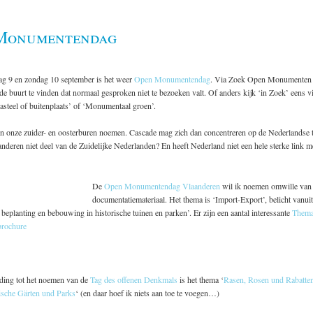
Monumentendag
ag 9 en zondag 10 september is het weer
Open Monumentendag
. Via Zoek Open Monumenten v
n de buurt te vinden dat normaal gesproken niet te bezoeken valt. Of anders kijk ‘in Zoek’ eens v
teel of buitenplaats’ of ‘Monumentaal groen’.
en onze zuider- en oosterburen noemen. Cascade mag zich dan concentreren op de Nederlandse t
deren niet deel van de Zuidelijke Nederlanden? En heeft Nederland niet een hele sterke link me
De
Open Monumentendag Vlaanderen
wil ik noemen omwille van
documentatiemateriaal. Het thema is ‘Import-Export’, belicht vanui
e beplanting en bebouwing in historische tuinen en parken’. Er zijn een aantal interessante
Thema
brochure
ding tot het noemen van de
Tag des offenen Denkmals
is het thema ‘
Rasen, Rosen und Rabatte
ische Gärten und Parks
‘ (en daar hoef ik niets aan toe te voegen…)