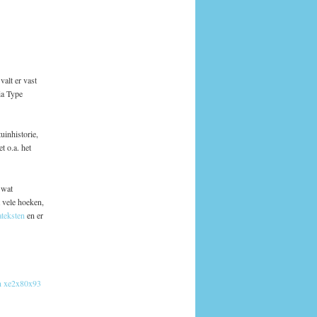
alt er vast
ia Type
uinhistorie,
t o.a. het
 wat
t vele hoeken,
teksten
en er
n xe2x80x93