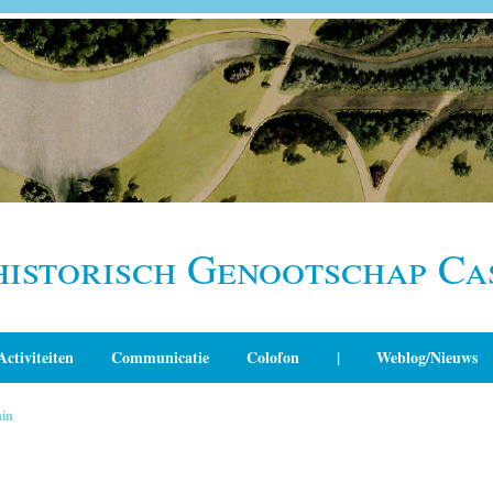
historisch Genootschap Ca
Activiteiten
Communicatie
Colofon
|
Weblog/Nieuws
in