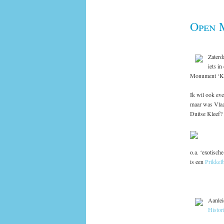
Open 
Zaterd
iets i
Monument ‘Kas
Ik wil ook ev
maar was Vlaan
Duitse Kleef?
o.a. ‘exotisch
is een
Prikkel
Aanlei
Histor