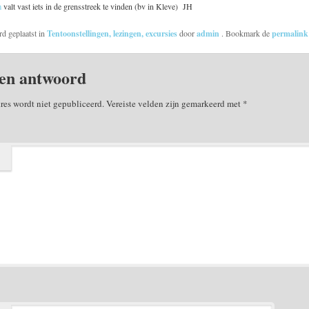
m
valt vast iets in de grensstreek te vinden (bv in Kleve) JH
rd geplaatst in
Tentoonstellingen, lezingen, excursies
door
admin
. Bookmark de
permalin
en antwoord
res wordt niet gepubliceerd.
Vereiste velden zijn gemarkeerd met
*