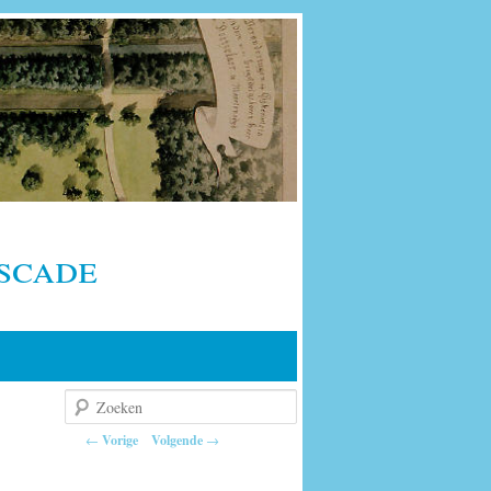
scade
Zoeken
Berichtnavigatie
←
Vorige
Volgende
→