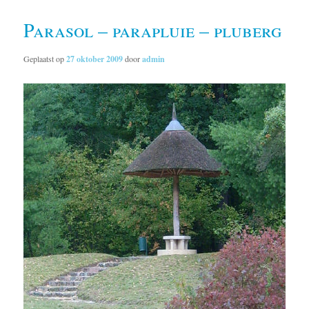
Parasol – parapluie – pluberg
Geplaatst op
27 oktober 2009
door
admin