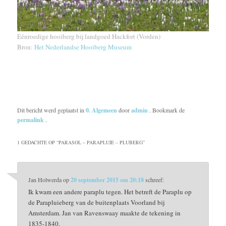
Eénroedige hooiberg bij landgoed Hackfort (Vorden)
Bron:
Het Nederlandse Hooiberg Museum
Dit bericht werd geplaatst in
0. Algemeen
door
admin
. Bookmark de
permalink
.
1 GEDACHTE OP “
PARASOL – PARAPLUIE – PLUBERG
”
Jan Holwerda
op
20 september 2015 om 20:18
schreef:
Ik kwam een andere paraplu tegen. Het betreft de Paraplu op
de Parapluieberg van de buitenplaats Voorland bij
Amsterdam. Jan van Ravenswaay maakte de tekening in
1835-1840.