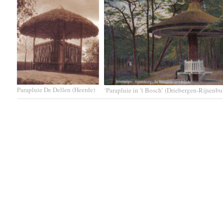
Parapluie De Dellen (Heerde)
‘Parapluie in ’t Bosch’ (Driebergen-Rijsenbu