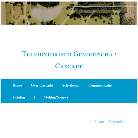
Spring
naar
de
primaire
inhoud
Tuinhistorisch Genootschap
Cascade
Hoofdmenu
Home
Over Cascade
Activiteiten
Communicatie
Colofon
|
Weblog/Nieuws
Berichtnavigatie
←
Vorige
Volgende
→