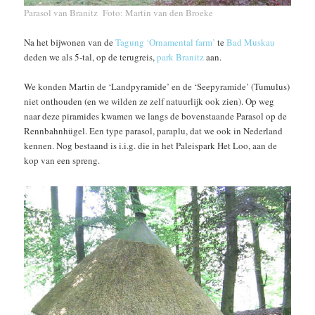
Parasol van Branitz Foto: Martin van den Broeke
Na het bijwonen van de
Tagung ‘Ornamental farm’
te
Bad Muskau
deden we als 5-tal, op de terugreis,
park Branitz
aan.
We konden Martin de ‘Landpyramide’ en de ‘Seepyramide’ (Tumulus)
niet onthouden (en we wilden ze zelf natuurlijk ook zien). Op weg
naar deze piramides kwamen we langs de bovenstaande Parasol op de
Rennbahnhügel. Een type parasol, paraplu, dat we ook in Nederland
kennen. Nog bestaand is i.i.g. die in het Paleispark Het Loo, aan de
kop van een spreng.