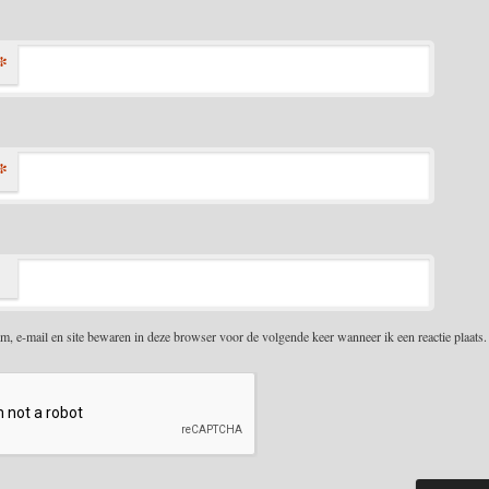
*
*
m, e-mail en site bewaren in deze browser voor de volgende keer wanneer ik een reactie plaats.