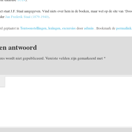
ect staat J.F. Staal aangegeven. Vind niets over hem in de boeken, maar wel op de site van ‘Doo
nder
Jan Frederik Staal (1879-1940)
.
rd geplaatst in
Tentoonstellingen, lezingen, excursies
door
admin
. Bookmark de
permalin
en antwoord
res wordt niet gepubliceerd.
Vereiste velden zijn gemarkeerd met
*