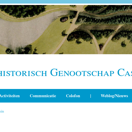
historisch Genootschap Ca
Activiteiten
Communicatie
Colofon
|
Weblog/Nieuws
min