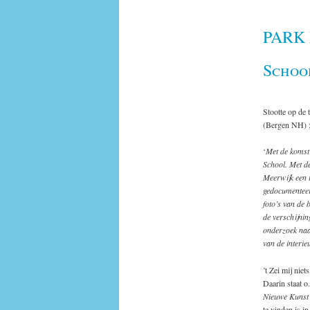
PARK 
Schoo
Stootte op de 
(Bergen NH) ;
‘
Met de komst 
School. Met de
Meerwijk een i
gedocumenteerd
foto’s van de 
de verschijnin
onderzoek naa
van de interie
’t Zei mij nie
Daarin staat o.
Nieuwe Kunst 
te vinden is i