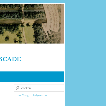
scade
Zoeken
Berichtnavigatie
←
Vorige
Volgende
→