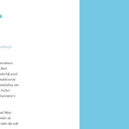
e
enburgh
sterdamse
 Park
nderlijk goed
epubliceerde
aanleiding van
 bij het
eurenfoto’s
eel West.
onder de
 (info die ook