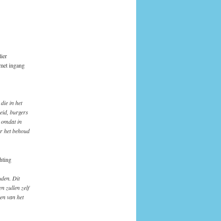
ier
 met ingang
die in het
eid, burgers
n omdat in
r het behoud
hting
uden. Dit
n zullen zelf
en van het