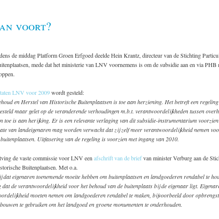
an voort?
jdens de middag Platform Groen Erfgoed deelde Hein Krantz, directeur van de Stichting Particul
uitenplaatsen, mede dat het ministerie van LNV voornemens is om de subsidie aan en via PHB
toppen.
staten LNV voor 2009
wordt gesteld:
houd en Herstel van Historische Buitenplaatsen is toe aan herziening. Het betreft een regeling 
gesteld maar gelet op de veranderende verhoudingen m.b.t. verantwoordelijkheden tussen overh
en toe is aan herijking. Er is een relevante verlaging van dit subsidie-instrumentarium voorzie
te van landeigenaren mag worden verwacht dat zij zelf meer verantwoordelijkheid nemen voo
 buitenplaatsen. Uitfasering van de regeling is voorzien met ingang van 2010.
tving de vaste commissie voor LNV een
afschrift van de brief
van minister Verburg aan de Stic
istorische Buitenplaatsen. Met o.a.
mij dat eigenaren toenemende moeite hebben om buitenplaatsen en landgoederen rendabel te ho
 dat de verantwoordelijkheid voor het behoud van de buitenplaats bij de eigenaar ligt. Eigenare
ordelijkheid moeten nemen om landgoederen rendabel te maken, bijvoorbeeld door opbrengst
ebouwen te gebruiken om het landgoed en groene monumenten te onderhouden.