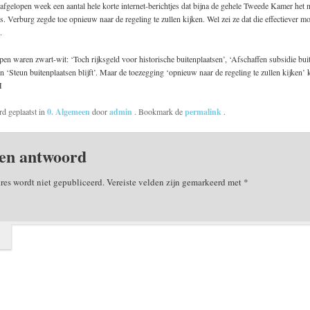
fgelopen week een aantal hele korte internet-berichtjes dat bijna de gehele Tweede Kamer het n
is. Verburg zegde toe opnieuw naar de regeling te zullen kijken. Wel zei ze dat die effectiever 
.
en waren zwart-wit: ‘Toch rijksgeld voor historische buitenplaatsen’, ‘Afschaffen subsidie bui
n ‘Steun buitenplaatsen blijft’. Maar de toezegging ‘opnieuw naar de regeling te zullen kijken’ k
H
rd geplaatst in
0. Algemeen
door
admin
. Bookmark de
permalink
.
en antwoord
res wordt niet gepubliceerd.
Vereiste velden zijn gemarkeerd met
*