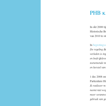
PHB k
In okt 2008 ti
Historische B
van 2010 te s
In
begrotings
De regeling Be
verleden is in
en bedrijfslev
toenemende ma
en herstel van
1 dec 2008 on
Particuliere H
Ik realiseer 
neemt niet weg
meer verantwo
gebruik van g