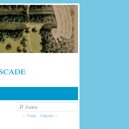
scade
Zoeken
Berichtnavigatie
←
Vorige
Volgende
→