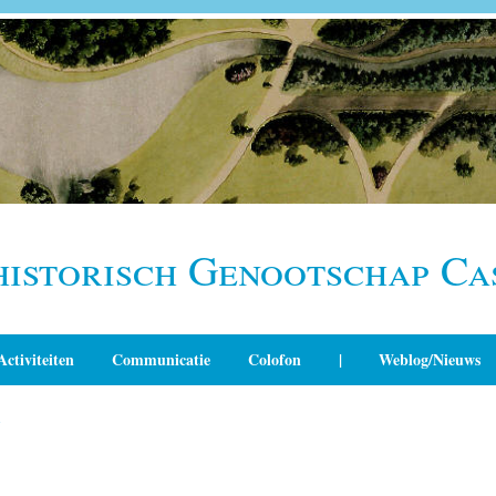
historisch Genootschap Ca
Activiteiten
Communicatie
Colofon
|
Weblog/Nieuws
n