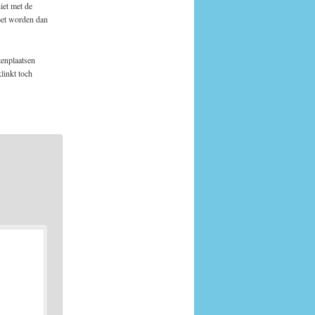
iet met de
moet worden dan
tenplaatsen
linkt toch