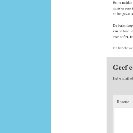
En nu meldde a
minister eens 
nu het geval is
De berichtkopp
van de baan’ e
even softer. J
Dit bericht we
Geef e
Het e-mailad
Reactie