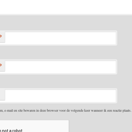
*
*
m, e-mail en site bewaren in deze browser voor de volgende keer wanneer ik een reactie plaats.