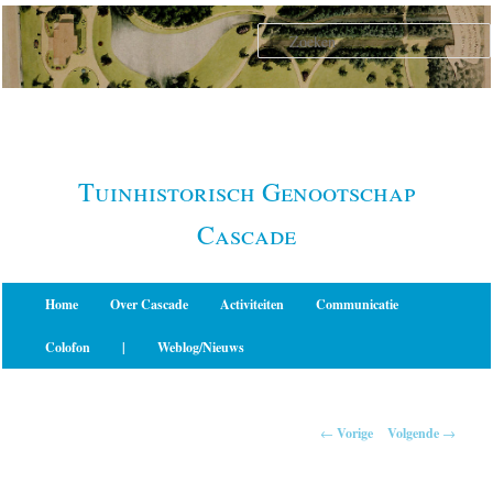
Spring
naar
de
primaire
inhoud
Tuinhistorisch Genootschap
Cascade
Hoofdmenu
Home
Over Cascade
Activiteiten
Communicatie
Colofon
|
Weblog/Nieuws
Berichtnavigatie
←
Vorige
Volgende
→