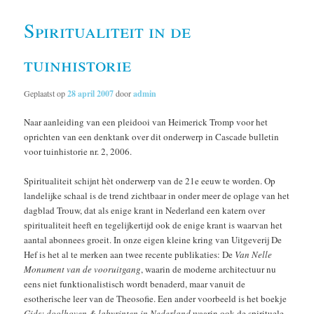
Spiritualiteit in de
tuinhistorie
Geplaatst op
28 april 2007
door
admin
Naar aanleiding van een pleidooi van Heimerick Tromp voor het
oprichten van een denktank over dit onderwerp in Cascade bulletin
voor tuinhistorie nr. 2, 2006.
Spiritualiteit schijnt hèt onderwerp van de 21e eeuw te worden. Op
landelijke schaal is de trend zichtbaar in onder meer de oplage van het
dagblad Trouw, dat als enige krant in Nederland een katern over
spiritualiteit heeft en tegelijkertijd ook de enige krant is waarvan het
aantal abonnees groeit. In onze eigen kleine kring van Uitgeverij De
Hef is het al te merken aan twee recente publikaties: De
Van Nelle
Monument van de vooruitgang
, waarin de moderne architectuur nu
eens niet funktionalistisch wordt benaderd, maar vanuit de
esotherische leer van de Theosofie. Een ander voorbeeld is het boekje
Gids: doolhoven & labyrinten in Nederland
waarin ook de spirituele