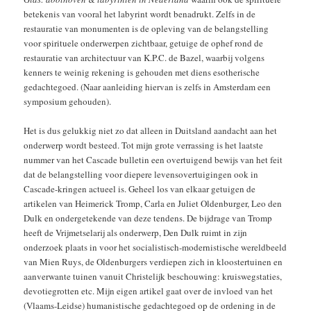
betekenis van vooral het labyrint wordt benadrukt. Zelfs in de
restauratie van monumenten is de opleving van de belangstelling
voor spirituele onderwerpen zichtbaar, getuige de ophef rond de
restauratie van architectuur van K.P.C. de Bazel, waarbij volgens
kenners te weinig rekening is gehouden met diens esotherische
gedachtegoed. (Naar aanleiding hiervan is zelfs in Amsterdam een
symposium gehouden).
Het is dus gelukkig niet zo dat alleen in Duitsland aandacht aan het
onderwerp wordt besteed. Tot mijn grote verrassing is het laatste
nummer van het Cascade bulletin een overtuigend bewijs van het feit
dat de belangstelling voor diepere levensovertuigingen ook in
Cascade-kringen actueel is. Geheel los van elkaar getuigen de
artikelen van Heimerick Tromp, Carla en Juliet Oldenburger, Leo den
Dulk en ondergetekende van deze tendens. De bijdrage van Tromp
heeft de Vrijmetselarij als onderwerp, Den Dulk ruimt in zijn
onderzoek plaats in voor het socialistisch-modernistische wereldbeeld
van Mien Ruys, de Oldenburgers verdiepen zich in kloostertuinen en
aanverwante tuinen vanuit Christelijk beschouwing: kruiswegstaties,
devotiegrotten etc. Mijn eigen artikel gaat over de invloed van het
(Vlaams-Leidse) humanistische gedachtegoed op de ordening in de