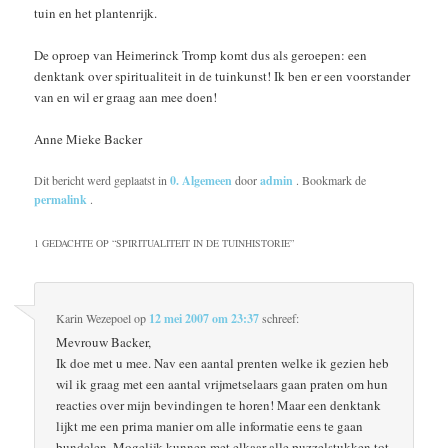
tuin en het plantenrijk.
De oproep van Heimerinck Tromp komt dus als geroepen: een
denktank over spiritualiteit in de tuinkunst! Ik ben er een voorstander
van en wil er graag aan mee doen!
Anne Mieke Backer
Dit bericht werd geplaatst in
0. Algemeen
door
admin
. Bookmark de
permalink
.
1 GEDACHTE OP “
SPIRITUALITEIT IN DE TUINHISTORIE
”
Karin Wezepoel
op
12 mei 2007 om 23:37
schreef:
Mevrouw Backer,
Ik doe met u mee. Nav een aantal prenten welke ik gezien heb
wil ik graag met een aantal vrijmetselaars gaan praten om hun
reacties over mijn bevindingen te horen! Maar een denktank
lijkt me een prima manier om alle informatie eens te gaan
bundelen. Mogelijk kunnen met elkaar alle puzzelstukken tot