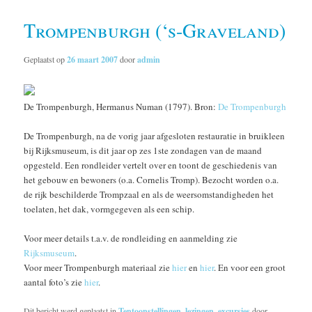
Trompenburgh (‘s-Graveland)
Geplaatst op
26 maart 2007
door
admin
De Trompenburgh, Hermanus Numan (1797). Bron:
De Trompenburgh
De Trompenburgh, na de vorig jaar afgesloten restauratie in bruikleen
bij Rijksmuseum, is dit jaar op zes 1ste zondagen van de maand
opgesteld. Een rondleider vertelt over en toont de geschiedenis van
het gebouw en bewoners (o.a. Cornelis Tromp). Bezocht worden o.a.
de rijk beschilderde Trompzaal en als de weersomstandigheden het
toelaten, het dak, vormgegeven als een schip.
Voor meer details t.a.v. de rondleiding en aanmelding zie
Rijksmuseum
.
Voor meer Trompenburgh materiaal zie
hier
en
hier
. En voor een groot
aantal foto’s zie
hier
.
Dit bericht werd geplaatst in
Tentoonstellingen, lezingen, excursies
door