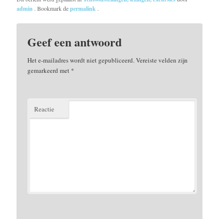
admin
. Bookmark de
permalink
.
Geef een antwoord
Het e-mailadres wordt niet gepubliceerd.
Vereiste velden zijn
gemarkeerd met
*
Reactie