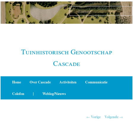
Spring
naar
de
primaire
inhoud
Tuinhistorisch Genootschap
Cascade
Hoofdmenu
Home
Over Cascade
Activiteiten
Communicatie
Colofon
|
Weblog/Nieuws
Berichtnavigatie
←
Vorige
Volgende
→