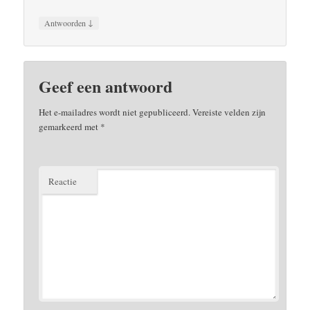
↓
Antwoorden
Geef een antwoord
Het e-mailadres wordt niet gepubliceerd.
Vereiste velden zijn
gemarkeerd met
*
Reactie