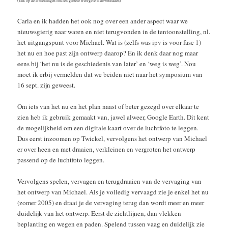
(klik op de afbeeldingen om een grotere weergave te downloaden)
Carla en ik hadden het ook nog over een ander aspect waar we
nieuwsgierig naar waren en niet terugvonden in de tentoonstelling, nl.
het uitgangspunt voor Michael. Wat is (zelfs was ipv is voor fase 1)
het nu en hoe past zijn ontwerp daarop? En ik denk daar nog maar
eens bij ‘het nu is de geschiedenis van later’ en ‘weg is weg’. Nou
moet ik erbij vermelden dat we beiden niet naar het symposium van
16 sept. zijn geweest.
Om iets van het nu en het plan naast of beter gezegd over elkaar te
zien heb ik gebruik gemaakt van, jawel alweer, Google Earth. Dit kent
de mogelijkheid om een digitale kaart over de luchtfoto te leggen.
Dus eerst inzoomen op Twickel, vervolgens het ontwerp van Michael
er over heen en met draaien, verkleinen en vergroten het ontwerp
passend op de luchtfoto leggen.
Vervolgens spelen, vervagen en terugdraaien van de vervaging van
het ontwerp van Michael. Als je volledig vervaagd zie je enkel het nu
(zomer 2005) en draai je de vervaging terug dan wordt meer en meer
duidelijk van het ontwerp. Eerst de zichtlijnen, dan vlekken
beplanting en wegen en paden. Spelend tussen vaag en duidelijk zie