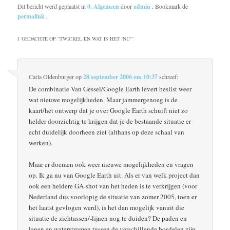
Dit bericht werd geplaatst in
0. Algemeen
door
admin
. Bookmark de
permalink
.
1 GEDACHTE OP “
TWICKEL EN WAT IS HET ‘NU’
”
Carla Oldenburger
op
28 september 2006 om 10:37
schreef:
De combinatie Van Gessel/Google Earth levert beslist weer
wat nieuwe mogelijkheden. Maar jammergenoeg is de
kaart/het ontwerp dat je over Google Earth schuift niet zo
helder doorzichtig te krijgen dat je de bestaande situatie er
echt duidelijk doorheen ziet (althans op deze schaal van
werken).
Maar er doemen ook weer nieuwe mogelijkheden en vragen
op. Ik ga nu van Google Earth uit. Als er van welk project dan
ook een heldere GA-shot van het heden is te verkrijgen (voor
Nederland dus voorlopig de situatie van zomer 2005, toen er
het laatst gevlogen werd), is het dan mogelijk vanuit die
situatie de zichtassen/-lijnen nog te duiden? De paden en
lanen en waterstromen tussen de verschillende bosdelen zijn