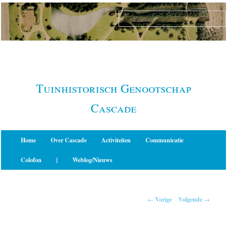
Spring
naar
de
primaire
inhoud
Tuinhistorisch Genootschap
Cascade
Hoofdmenu
Home
Over Cascade
Activiteiten
Communicatie
Colofon
|
Weblog/Nieuws
Berichtnavigatie
←
Vorige
Volgende
→