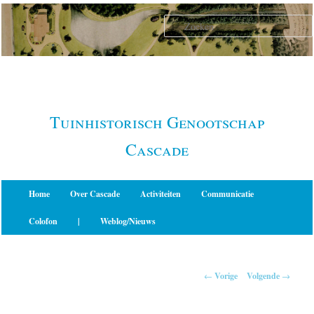
Spring
naar
de
primaire
inhoud
Tuinhistorisch Genootschap
Cascade
Hoofdmenu
Home
Over Cascade
Activiteiten
Communicatie
Colofon
|
Weblog/Nieuws
Berichtnavigatie
←
Vorige
Volgende
→