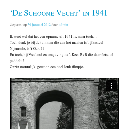
‘De Schoone Vecht’ in 1941
Geplaatst op
30 januari 2012
door
admin
Ik weet wel dat het een opname uit 1941 is, maar toch…
Toch denk je bij de tuinman die aan het maaien is bij kasteel
Nijenrode, is ’t Gert I ?
En toch, bij Vreeland en omgeving, is ’t Kees BvB die daar fietst of
peddelt ?
Onzin natuurlijk, gewoon een heel leuk filmpje.