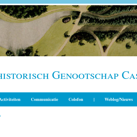
historisch Genootschap Ca
Activiteiten
Communicatie
Colofon
|
Weblog/Nieuws
n