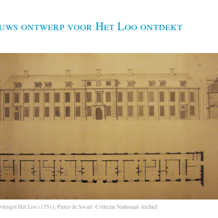
euws ontwerp voor Het Loo ontdekt
leugel Het Loo (1751), Pieter de Swart Collectie Nationaal Archief