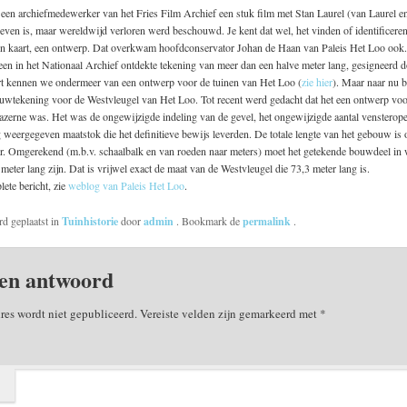
een archiefmedewerker van het Fries Film Archief een stuk film met Stan Laurel (van Laurel 
even is, maar wereldwijd verloren werd beschouwd. Je kent dat wel, het vinden of identificere
een kaart, een ontwerp. Dat overkwam hoofdconservator Johan de Haan van Paleis Het Loo ook.
 een in het Nationaal Archief ontdekte tekening van meer dan een halve meter lang, gesigneerd 
rt kennen we ondermeer van een ontwerp voor de tuinen van Het Loo (
zie hier
). Maar naar nu b
ouwtekening voor de Westvleugel van Het Loo. Tot recent werd gedacht dat het een ontwerp voo
azerne was. Het was de ongewijzigde indeling van de gevel, het ongewijzigde aantal vensterop
 weergegeven maatstok die het definitieve bewijs leverden. De totale lengte van het gebouw is 
er. Omgerekend (m.b.v. schaalbalk en van roeden naar meters) moet het getekende bouwdeel in 
meter lang zijn. Dat is vrijwel exact de maat van de Westvleugel die 73,3 meter lang is.
ete bericht, zie
weblog van Paleis Het Loo
.
rd geplaatst in
Tuinhistorie
door
admin
. Bookmark de
permalink
.
en antwoord
res wordt niet gepubliceerd.
Vereiste velden zijn gemarkeerd met
*