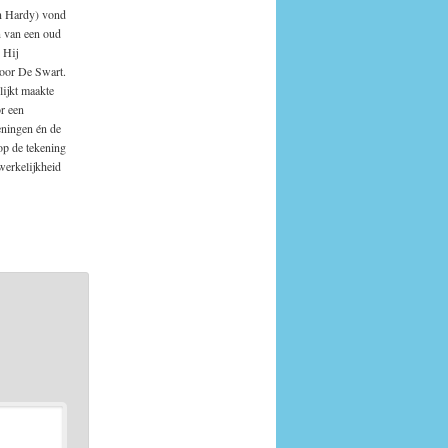
en Hardy) vond
n van een oud
 Hij
door De Swart.
lijkt maakte
r een
eningen én de
op de tekening
werkelijkheid