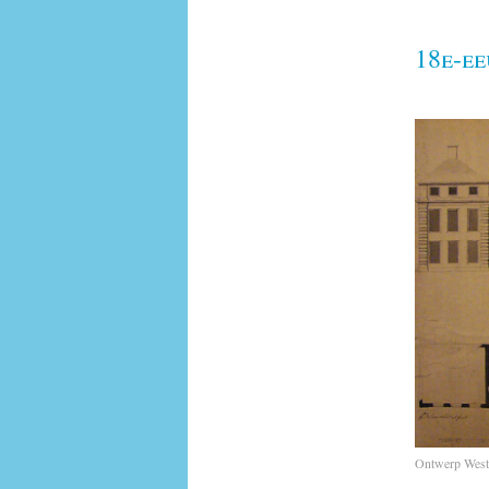
18e-e
Ontwerp Westv