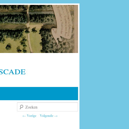
scade
Zoeken
Berichtnavigatie
←
Vorige
Volgende
→