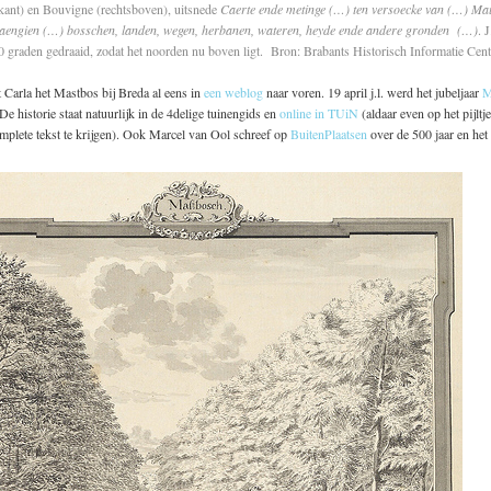
kant) en Bouvigne (rechtsboven), uitsnede
Caerte ende metinge (…) ten versoecke van (…) Ma
aengien (…) bosschen, landen, wegen, herbanen, wateren, heyde ende andere gronden (…)
. 
0 graden gedraaid, zodat het noorden nu boven ligt. Bron: Brabants Historisch Informatie Cen
 Carla het Mastbos bij Breda al eens in
een weblog
naar voren. 19 april j.l. werd het jubeljaar
M
De historie staat natuurlijk in de 4delige tuinengids en
online in TUiN
(aldaar even op het pijltj
mplete tekst te krijgen). Ook Marcel van Ool schreef op
BuitenPlaatsen
over de 500 jaar en het 