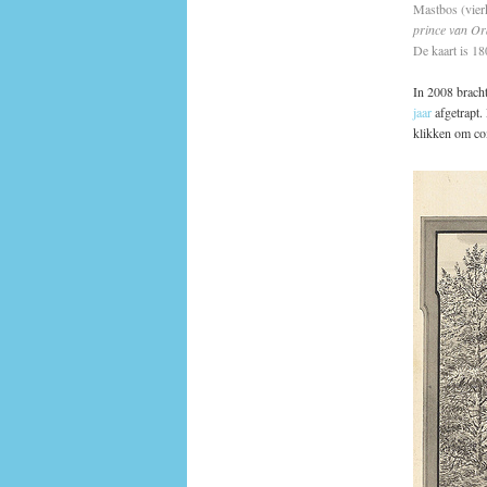
Mastbos (vier
prince van Or
De kaart is 18
In 2008 bracht
jaar
afgetrapt. 
klikken om co