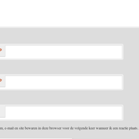
*
*
m, e-mail en site bewaren in deze browser voor de volgende keer wanneer ik een reactie plaats.