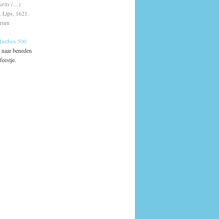
urits (…)
J. Lips, 1621.
trum
astbos 500
e naar beneden
feestje.