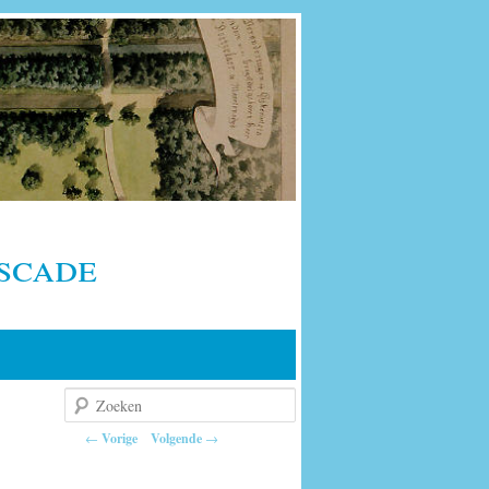
scade
Zoeken
Berichtnavigatie
←
Vorige
Volgende
→