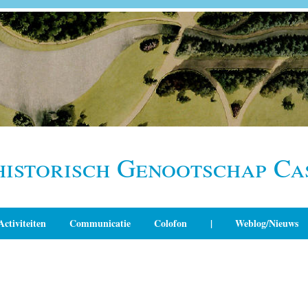
historisch Genootschap Ca
Activiteiten
Communicatie
Colofon
|
Weblog/Nieuws