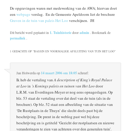
De opgravingen waren met medewerking van de AWA; hiervan doet
een
webpage
verslag. En de Gemeente Apeldoorn liet de brochure
Graven in de tuin van paleis Het Loo
verschijnen. JH
Dit bericht werd geplaatst in
1. Tuinhistorie
door
admin
. Bookmark de
permalink
.
1 GEDACHTE OP “
BASSIN EN VOORMALIGE AFSLUITING VAN TUIN HET LOO
”
Jan Holwerda
op
14 maart 2006 om 18:05
schreef:
Ik heb de vertaling van
A description of King’s Royal Palace
at Loo
in
’s Konings paleis en tuinen van Het Loo
door
L.R.M. van Everdingen-Meyer er nog eens opnageslagen. Op
blz. 53 staat de vertaling over dat deel van de tuin (als in de
brochure). Op blz. 52 staat een afbeelding van de situatie van
‘De Rustplaats in de Thuyn’ die slecht deels past bij de
beschrijving. De prent in de weblog past wel bij deze
beschrijving en is getiteld ‘Gezicht der rustplaatsen en nieuwe
veranderingen te zien van achteren over den generalen tuin’.