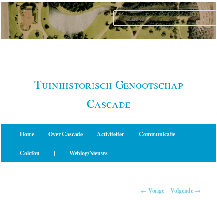
Spring
naar
de
primaire
inhoud
Tuinhistorisch Genootschap
Cascade
Hoofdmenu
Home
Over Cascade
Activiteiten
Communicatie
Colofon
|
Weblog/Nieuws
Berichtnavigatie
←
Vorige
Volgende
→