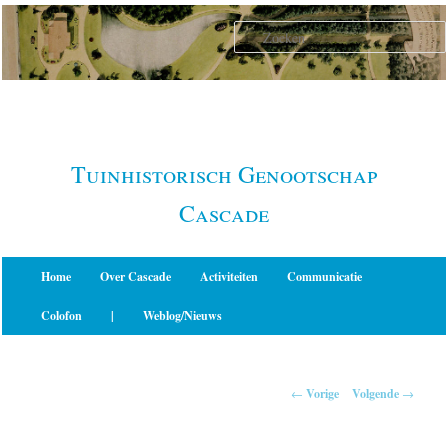
Spring
naar
de
primaire
inhoud
Tuinhistorisch Genootschap
Cascade
Hoofdmenu
Home
Over Cascade
Activiteiten
Communicatie
Colofon
|
Weblog/Nieuws
Berichtnavigatie
←
Vorige
Volgende
→