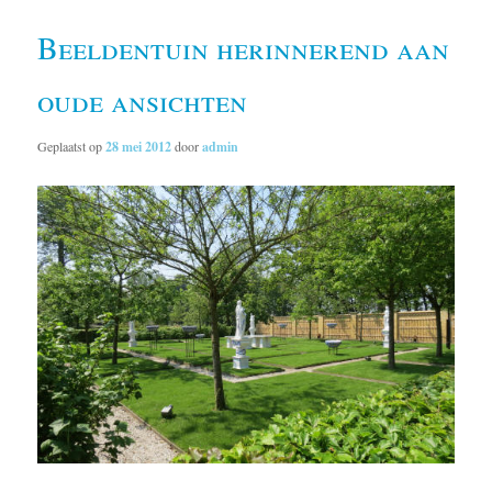
Beeldentuin herinnerend aan
oude ansichten
Geplaatst op
28 mei 2012
door
admin