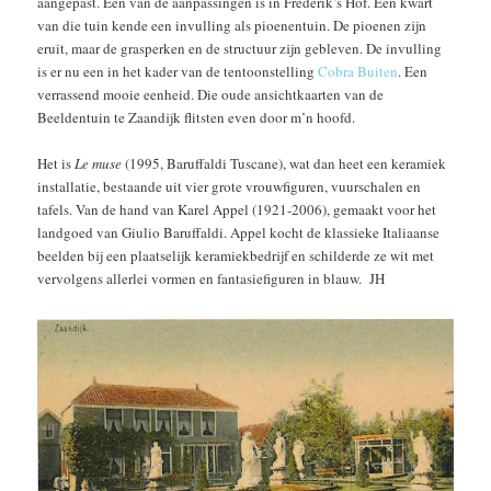
aangepast. Een van de aanpassingen is in Frederik’s Hof. Een kwart
van die tuin kende een invulling als pioenentuin. De pioenen zijn
eruit, maar de grasperken en de structuur zijn gebleven. De invulling
is er nu een in het kader van de tentoonstelling
Cobra Buiten
. Een
verrassend mooie eenheid. Die oude ansichtkaarten van de
Beeldentuin te Zaandijk flitsten even door m’n hoofd.
Het is
Le muse
(1995, Baruffaldi Tuscane), wat dan heet een keramiek
installatie, bestaande uit vier grote vrouwfiguren, vuurschalen en
tafels. Van de hand van Karel Appel (1921-2006), gemaakt voor het
landgoed van Giulio Baruffaldi. Appel kocht de klassieke Italiaanse
beelden bij een plaatselijk keramiekbedrijf en schilderde ze wit met
vervolgens allerlei vormen en fantasiefiguren in blauw. JH