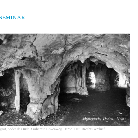
seminar
grot, onder de Oude Arnhemse Bovenweg. Bron: Het Utrechts Archief