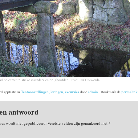
nd op cementrustieke staanders en brughoofden Foto: Jan Holwerda
rd geplaatst in
Tentoonstellingen, lezingen, excursies
door
admin
. Bookmark de
permalin
en antwoord
res wordt niet gepubliceerd.
Vereiste velden zijn gemarkeerd met
*