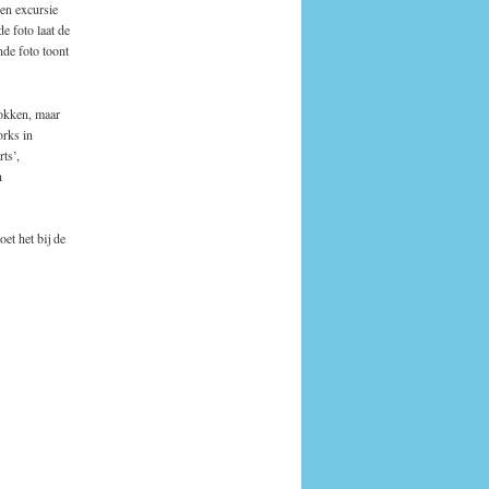
en excursie
 foto laat de
de foto toont
lokken, maar
orks in
ts’,
n
et het bij de