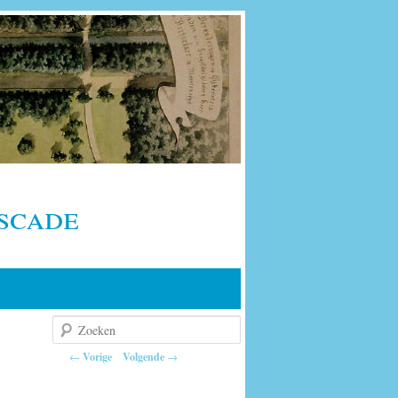
scade
Zoeken
Berichtnavigatie
←
Vorige
Volgende
→