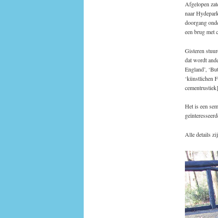
Afgelopen zat
naar Hydepark
doorgang onde
een brug met 
Gisteren stuur
dat wordt ande
England’, ‘But
‘künstlichen F
cementrustiek]
Het is een sem
geïnteresseer
Alle details z