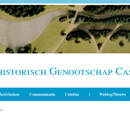
historisch Genootschap Ca
Activiteiten
Communicatie
Colofon
|
Weblog/Nieuws
in