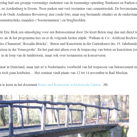
erdag had een groepje voormalige studenten van de toenmalige opleiding Tuinkunst en Parken e
 en Aerdenburg te Doorn. Twee parken met veel (restanten van) cementrustiek. De bovenstaande
r de Oude Arnhemse Bovenweg zien (oude foto, maar nog bestaande situatie) en de onderstaan
cementrustieke staanders (‘boomstammen’) en brughoofden.
de Eric Blok een uitnodiging voor een Betonseminar door. De kreet Beton mag dan niet direct 
rs als ik het programma lees en er de volgende kreten uitpik: ‘Pulham & Co.: Artificial Rockw
tes-Chaumont’,’Rocaille-Brücke’, ‘Beton und Kunststein in der Gartenkunst des 19. Jahrhunder
elsen in der Venusgrotte’. En het gaat niet alleen over de toepassing van beton en kunststeen [e
 in de loop van de tuinhistorie, maar ook over restaureren en konserveren.
inar in Duitsland, maar met zo’n Nederlandse voorbeeld van het toepassen van beton/cement mo
de toch gaan kriebelen… Het seminar vindt plaats van 12 tot 14 november te Bad Muskau.
ijn te lezen in het document
Beton und Kunststein in historische Gärten
. JH