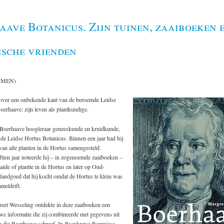
ave Botanicus. Zijn tuinen, zaaiboeken 
ische vrienden
OMEN)
 over een onbekende kant van de beroemde Leidse
erhaave: zijn leven als plantkundige.
Boerhaave hoogleraar geneeskunde en kruidkunde,
 de Leidse Hortus Botanicus. Binnen een jaar had h­ij
van alle planten in de Hortus samengesteld.
ftien jaar noteerde h­ij – in zogenoemde zaaiboeken –
zaaide of plantte in de Hortus en later op Oud-
 landgoed dat h­ij kocht omdat de Hortus te klein was
ameldrift.
eet Wesseling ontdekte in deze zaaiboeken een
we informatie die zij combineerde met gegevens uit
n die Boerhaave schreef. In
Boerhaave Botanicus