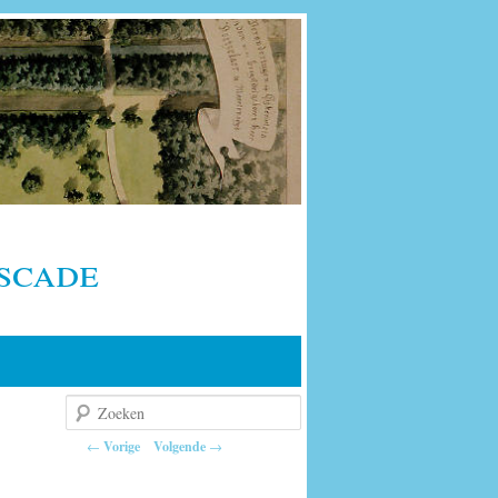
scade
Zoeken
Berichtnavigatie
←
Vorige
Volgende
→