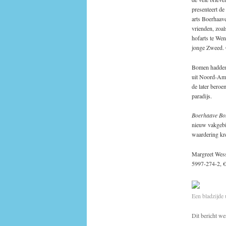
presenteert de
arts Boerhaav
vrienden, zoal
hofarts te Wen
jonge Zweed. O
Bomen hadden B
uit Noord-Ame
de later bero
paradijs.
Boerhaave Bo
nieuw vakgebie
waardering kr
Margreet Wes
5997-274-2, €
Een bladzijde 
Dit bericht we