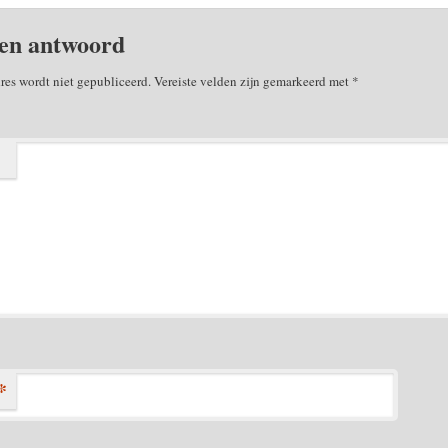
en antwoord
res wordt niet gepubliceerd.
Vereiste velden zijn gemarkeerd met
*
*