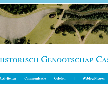
historisch Genootschap Ca
Activiteiten
Communicatie
Colofon
|
Weblog/Nieuws
n