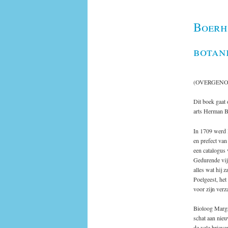
Boerha
botan
(OVERGEN
Dit boek gaat
arts Herman Bo
In 1709 werd 
en prefect van
een catalogus 
Gedurende v­ij
alles wat h­ij 
Poelgeest, het
voor zijn verz
Bioloog Margr
schat aan nieu
de vele brieve