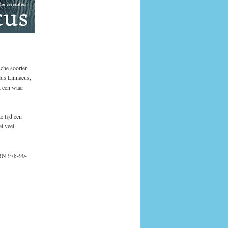
sche soorten
lus Linnaeus,
t een waar
 t­ijd een
l veel
SBN 978-90-