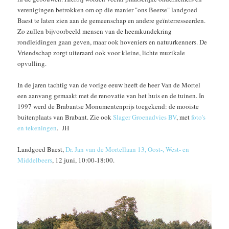
verenigingen betrokken om op die manier "ons Beerse" landgoed
Baest te laten zien aan de gemeenschap en andere geïnterresseerden.
Zo zullen bijvoorbeeld mensen van de heemkundekring
rondleidingen gaan geven, maar ook hoveniers en natuurkenners. De
Vriendschap zorgt uiteraard ook voor kleine, lichte muzikale
opvulling.
In de jaren tachtig van de vorige eeuw heeft de heer Van de Mortel
een aanvang gemaakt met de renovatie van het huis en de tuinen. In
1997 werd de Brabantse Monumentenprijs toegekend: de mooiste
buitenplaats van Brabant. Zie ook
Slager Groenadvies BV
, met
foto's
en tekeningen
. JH
Landgoed Baest,
Dr. Jan van de Mortellaan 13, Oost-, West- en
Middelbeers
, 12 juni, 10:00-18:00.