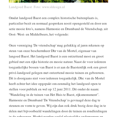
Landgoed Baest Foto: www.sldesign.nl
Omdat landgoed Baest een complex historische buitenplaats is,
particulier bezit en normaal gesproken nooit opengesteld en door een
serie mooie foto's, namens Harmonie en Drumband de Vriendschap, uit
Oost- West- en Middelbeers, het volgende:
Onze vereniging 'De vriendschap' mag gelukkig al jaren rekenen op
steun van onze beschermheer Dhr van de Mortel, eigenaar van
langoed Baest. Het landgoed Baest is een ontzettend mooi en groot
gebied met een rijke historie en mooie natuur. Naast de voor iedereen
toegankelijke bossen van Baest is er aan de Baesterdijk ook een groot
privé-landgoed gelegen met ontzettend mooie tuinen en gebouwen.
Dit is doorgaans niet voor iedereen toegankelijk. Dhr. van de Mortel
heeft echter het idee opgepakt om eenmalig het landgoed open te
stellen voor publiek en wel op 12 juni 2011. Dit onder de naam:
"Wandeling in de tuinen van Het Huis te Baest, rijksmonument".
Harmonie en Drumband 'De Vriendschap' is gevraagd deze dag te
steunen en vorm te geven. Wij zijn dan ook druk bezig deze dag in te
delen met bijvoorbeeld wandelingen door de tuinen en rondleidingen
in de gebouwen. Hierbij worden veelal plaatselijke ondernemers en