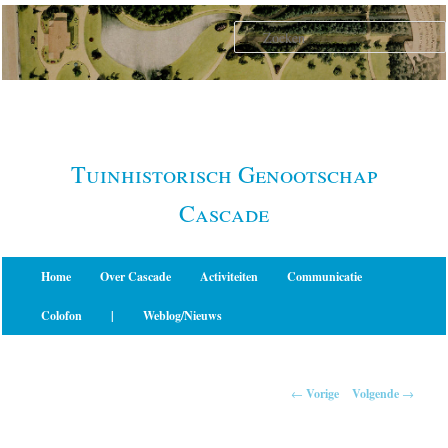
Spring
naar
de
primaire
inhoud
Tuinhistorisch Genootschap
Cascade
Hoofdmenu
Home
Over Cascade
Activiteiten
Communicatie
Colofon
|
Weblog/Nieuws
Berichtnavigatie
←
Vorige
Volgende
→