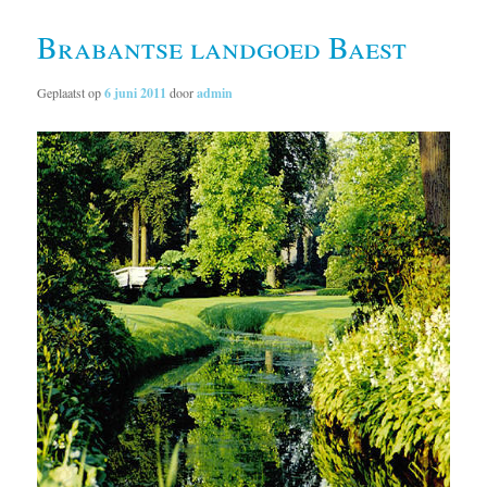
Brabantse landgoed Baest
Geplaatst op
6 juni 2011
door
admin