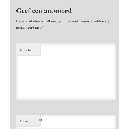
Geef een antwoord
Het e-mailadres wordt niet gepubliceerd.
Vereiste velden zijn
gemarkeerd met
*
Reactie
*
Naam