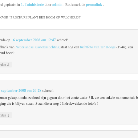
rd geplaatst in
1. Tuinhistorie
door
admin
. Bookmark de
permalink
.
OVER “
BROCHURE PLANT EEN BOOM OP WALCHEREN
”
erda
op
16 september 2008 om 12:47
schreef:
ldbank van
Nederlandse Kastelenstichting
staat nog een
luchtfoto van Ter Hooge
(1946), een
end beeld’.
↓
rden
6 september 2008 om 20:28
schreef:
bomen gekapt omdat ze dood zijn gegaan door het zoute water ? Ik zie een enkele monumentale
ing die is blijven staan. Staan die er nog ? Indrukwekkende foto’s !
↓
rden