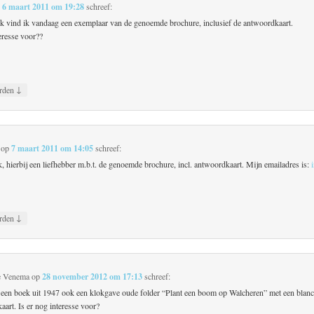
p
6 maart 2011 om 19:28
schreef:
ek vind ik vandaag een exemplaar van de genoemde brochure, inclusief de antwoordkaart.
teresse voor??
↓
rden
op
7 maart 2011 om 14:05
schreef:
, hierbij een liefhebber m.b.t. de genoemde brochure, incl. antwoordkaart. Mijn emailadres is:
↓
rden
e Venema
op
28 november 2012 om 17:13
schreef:
n een boek uit 1947 ook een klokgave oude folder “Plant een boom op Walcheren” met een blan
art. Is er nog interesse voor?