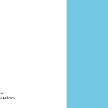
eerde
n de landbouw.