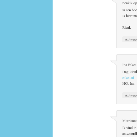
rienklk
o
in een bo
Is hier in
Rienk
Antwoo
Ina Eskes
Dag Rienk
eskes.nl
HG, Ina
Antwoo
Marriann
Ik vind i
antwoordka