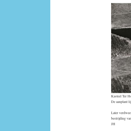
Kasteel Ter H
De aanplant l
Later verdwee
bestrijding va
JH