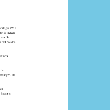
-oorlogse (WO
Het is meteen
 van die
n met beelden
at meer
 de
oornhagen. De
nen
r hagen en