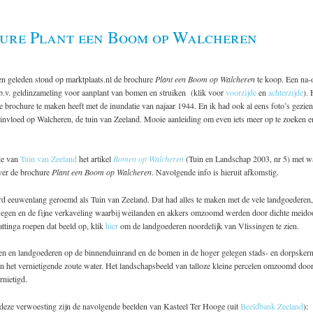
ure Plant een Boom op Walcheren
en geleden stond op marktplaats.nl de brochure
Plant een Boom op Walcheren
te koop. Een na
.b.v. geldinzameling voor aanplant van bomen en struiken (klik voor
voorzijde
en
achterzijde
). 
de brochure te maken heeft met de inundatie van najaar 1944. En ik had ook al eens foto’s gezien
invloed op Walcheren, de tuin van Zeeland. Mooie aanleiding om even iets meer op te zoeken e
ite van
Tuin van Zeeland
het artikel
Bomen op Walcheren
(Tuin en Landschap 2003, nr 5) met w
ver de brochure
Plant een Boom op Walcheren
. Navolgende info is hieruit afkomstig.
d eeuwenlang geroemd als Tuin van Zeeland. Dat had alles te maken met de vele landgoederen,
egen en de fijne verkaveling waarbij weilanden en akkers omzoomd werden door dichte meid
ttinga roepen dat beeld op, klik
hier
om de landgoederen noordelijk van Vlissingen te zien.
en en landgoederen op de binnenduinrand en de bomen in de hoger gelegen stads- en dorpsker
 het vernietigende zoute water. Het landschapsbeeld van talloze kleine percelen omzoomd doo
nietigd.
n deze verwoesting zijn de navolgende beelden van Kasteel Ter Hooge (uit
Beeldbank Zeeland
):