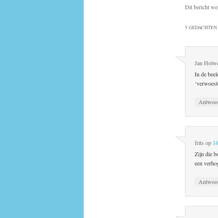
Dit bericht we
5 GEDACHTEN 
Jan Holw
In de bee
‘verwoest
Antwoo
frits
op
1
Zijn die 
een verhog
Antwoo