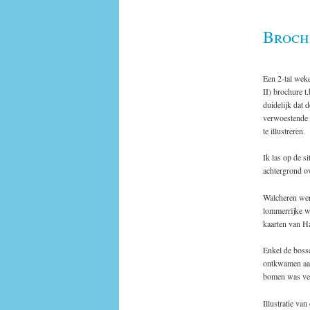
Broch
Een 2-tal wek
II) brochure t
duidelijk dat 
verwoestende 
te illustreren.
Ik las op de s
achtergrond o
Walcheren wer
lommerrijke w
kaarten van Ha
Enkel de boss
ontkwamen aan
bomen was ver
Illustratie va