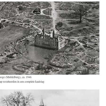
ooge (Middelburg), ca. 1946
ap resulteerden in een complete kaalslag