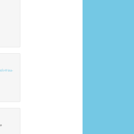
info@ina-
co