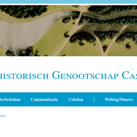
historisch Genootschap Ca
Activiteiten
Communicatie
Colofon
|
Weblog/Nieuws
min