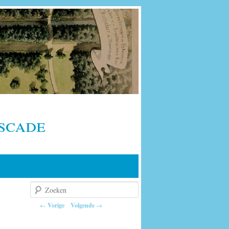
scade
Zoeken
Berichtnavigatie
←
Vorige
Volgende
→