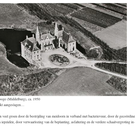
ooge (Middelburg), ca. 1950
ijkt aangeslagen…
n veel groen door de bestrijding van meidoorn in verband met bacterievuur, door de gecoördin
n iepziekte, door verwaarlozing van de beplanting, asfaltering en de verdere schaalvergroting i