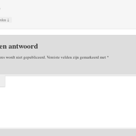
e
↓
rden
en antwoord
res wordt niet gepubliceerd.
Vereiste velden zijn gemarkeerd met
*