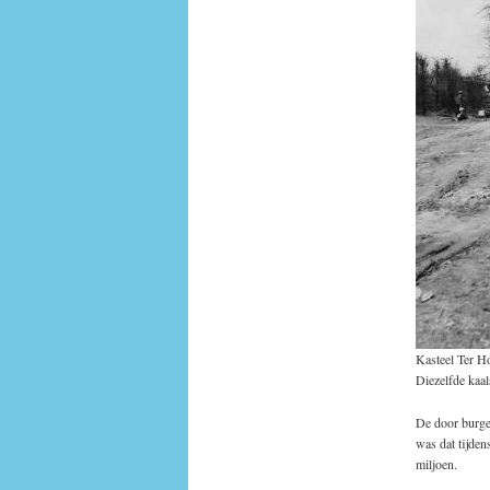
Kasteel Ter H
Diezelfde kaa
De door burge
was dat tijden
miljoen.