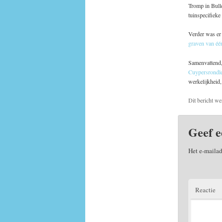
Tromp in Bull
tuinspecifieke
Verder was er 
graven van één
Samenvattend, 
Cuypersrondle
werkelijkheid,
Dit bericht we
Geef e
Het e-mailad
Reactie