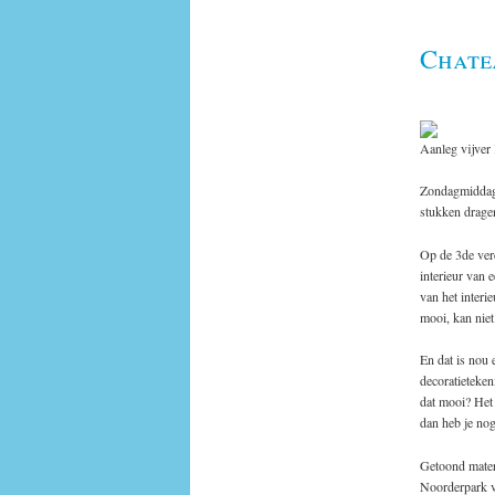
Chate
Aanleg vijver
Zondagmiddag 
stukken drage
Op de 3de verd
interieur van 
van het interi
mooi, kan niet
En dat is nou 
decoratieteken
dat mooi? Het 
dan heb je nog
Getoond materi
Noorderpark v