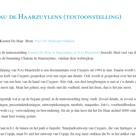
au de Haarzuylens (tentoonstelling)
 Kasteel De Haar Bron:
NAi 101 Markante Stukken
de tentoonstelling
Kasteel De Haar te Haarzuilens in NAi Maastricht
bezocht. Heel veel van 
n de benaming Chateau de Haarzuylens, vandaar deze weblogkop.
ieping van NAi Maastricht is een documentaire over Cuypers uit 1994 te zien. Daarin wordt t.a
een kerk van Cuypers gesproken over een orgie aan details. Ook wordt er gesproken over het t
eur van een huis van de hand van Cuypers. Eén vlak, een deel terugbrengen is met al z’n details 
 mooi zijn. Maar het geheel, nog steeds met die veelheid, moet het doen, dan is het pas mooi.
eigenlijk wat je op de begane grond, in de tentoonstelling terug vindt. Zoveel details, in zoveel s
ingen, presentatietekeningen, ontwerptekeningen, meubels, maquettes, foto’s, voorbeeldboeken 
wekt i.i.g. verwondering en bewondering. En als je dan leest dat het De Haar archief 6000 stu
 maar heel weinig gezien.
aal m.b.t. de tuinen en het park is beperkt. Tuin/parkontwerp van Cuypers, die van Springer, e
an Copijn, maar bv niet het ontwerp van Copijn. En nog meer stukken die bv in het artikel va