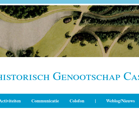
historisch Genootschap Ca
Activiteiten
Communicatie
Colofon
|
Weblog/Nieuws