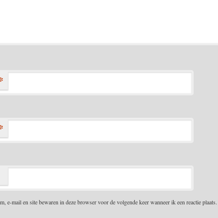
*
*
m, e-mail en site bewaren in deze browser voor de volgende keer wanneer ik een reactie plaats.