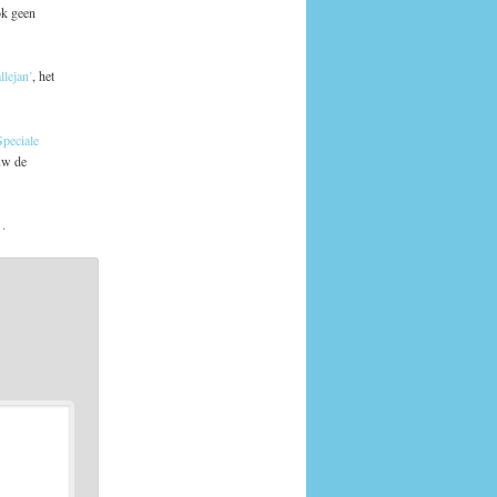
ok geen
lejan’
, het
Speciale
uw de
k
.