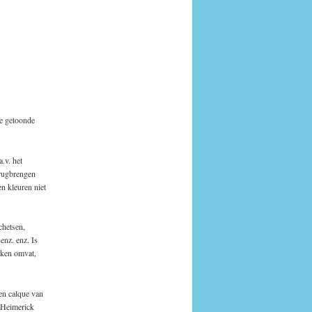
de getoonde
.v. het
erugbrengen
en kleuren niet
chetsen,
enz. enz. Is
kken omvat,
en calque van
n Heimerick