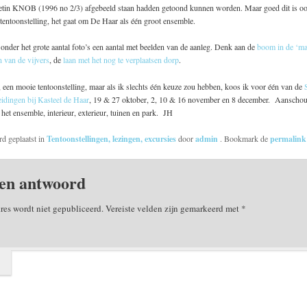
etin KNOB (1996 no 2/3) afgebeeld staan hadden getoond kunnen worden. Maar goed dit is o
 tentoonstelling, het gaat om De Haar als één groot ensemble.
onder het grote aantal foto’s een aantal met beelden van de aanleg. Denk aan de
boom in de ‘mal
 van de vijvers
, de
laan met het nog te verplaatsen dorp
.
een mooie tentoonstelling, maar als ik slechts één keuze zou hebben, koos ik voor één van de
idingen bij Kasteel de Haar
, 19 & 27 oktober, 2, 10 & 16 november en 8 december. Aanscho
 het ensemble, interieur, exterieur, tuinen en park. JH
rd geplaatst in
Tentoonstellingen, lezingen, excursies
door
admin
. Bookmark de
permalin
en antwoord
res wordt niet gepubliceerd.
Vereiste velden zijn gemarkeerd met
*