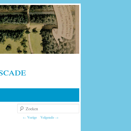
scade
Zoeken
Berichtnavigatie
←
Vorige
Volgende
→