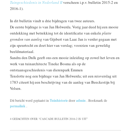
Tuingeschiedenis in Nederland II
verscheen i.p.v. bulletin 2015-2 en
2016-1).
In dit bulletin vindt u drie bijdragen van twee auteurs.
De eerste bijdrage is van Jan Holwerda. Vorig jaar deed hij een mooie
ontdekking met betrekking tot de identificatie van enkele
platte
gronden van aanleg
van Gijsbert van Laar. Jan is verder gegaan met
zijn speurtocht en doet hier van verslag; voorzien van geweldig
beeldmateriaal.
Sandra den Dulk geeft ons een mooie inleiding op zowel het leven en
werk van tuinarchitecte Tineke Bosma als op de
ontstaansgeschiedenis van dierenpark Emmen
Tenslotte nog een bijdrage van Jan Holwerda; uit een reisverslag uit
1783 citeert hij een beschrijving van de aanleg van Beeckestijn bij
Velsen.
Dit bericht werd geplaatst in
Tuinhistorie
door
admin
. Bookmark de
permalink
.
4 GEDACHTEN OVER “
CASCADE BULLETIN 2016-2 IS UIT
”