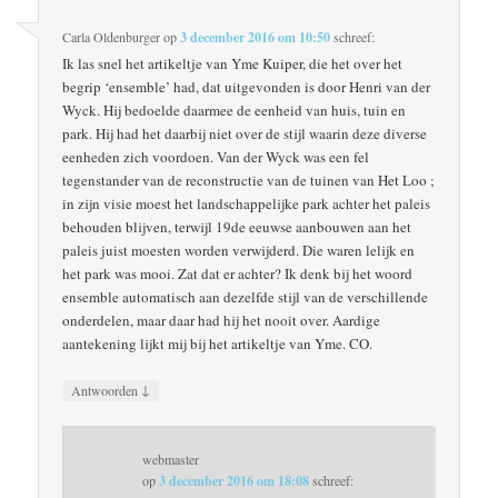
Carla Oldenburger
op
3 december 2016 om 10:50
schreef:
Ik las snel het artikeltje van Yme Kuiper, die het over het
begrip ‘ensemble’ had, dat uitgevonden is door Henri van der
Wyck. Hij bedoelde daarmee de eenheid van huis, tuin en
park. Hij had het daarbij niet over de stijl waarin deze diverse
eenheden zich voordoen. Van der Wyck was een fel
tegenstander van de reconstructie van de tuinen van Het Loo ;
in zijn visie moest het landschappelijke park achter het paleis
behouden blijven, terwijl 19de eeuwse aanbouwen aan het
paleis juist moesten worden verwijderd. Die waren lelijk en
het park was mooi. Zat dat er achter? Ik denk bij het woord
ensemble automatisch aan dezelfde stijl van de verschillende
onderdelen, maar daar had hij het nooit over. Aardige
aantekening lijkt mij bij het artikeltje van Yme. CO.
↓
Antwoorden
webmaster
op
3 december 2016 om 18:08
schreef: