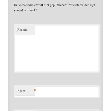
Het e-mailadres wordt niet gepubliceerd.
Vereiste velden zijn
gemarkeerd met
*
Reactie
*
Naam