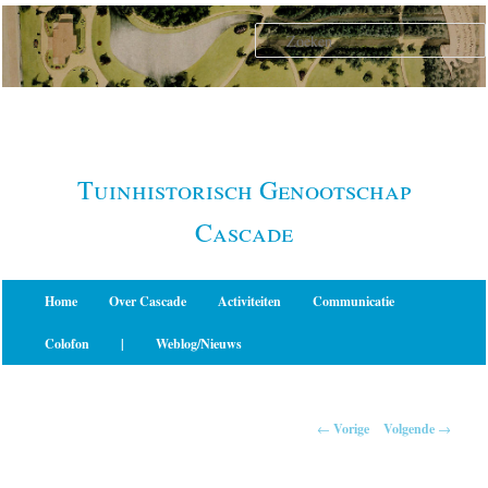
Spring
naar
de
primaire
inhoud
Tuinhistorisch Genootschap
Cascade
Hoofdmenu
Home
Over Cascade
Activiteiten
Communicatie
Colofon
|
Weblog/Nieuws
Berichtnavigatie
←
Vorige
Volgende
→