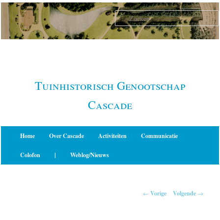
Spring
naar
de
primaire
inhoud
Tuinhistorisch Genootschap
Cascade
Hoofdmenu
Home
Over Cascade
Activiteiten
Communicatie
Colofon
|
Weblog/Nieuws
Berichtnavigatie
←
Vorige
Volgende
→