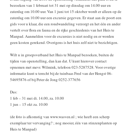
bezoeken van 1 februari tot 31 mei op dinsdag om 14.00 uur en
zaterdag om 10.00 uur. Van 1 juni tot 15 oktober wordt er alleen op de
zaterdag om 10.00 uur een excursie gegeven. Er staat aan de poort een
gids voor u klaar, die een rondwandeling verzorgt en het één en ander
vertelt over flora en fauna en de rijke geschiedenis van het Huis te
Manpad. Aanmelden voor de excursies is niet nodig en er worden
geen kosten gerekend. Overigens is het huis zelf niet te bezichtigen.
Wilt u in groepsverband het Huis te Manpad bezoeken, buiten de
tijden van openstelling, dan kan dat. U kunt hierover contact
opnemen met mevr. Wilmink, telefoon 023-5287528. Voor overige
informatie kunt u terecht bij de tuinbaas Fred van der Hengst 06-
54695876 of bij Peter de Jong 0252-377656
Dus:
1 feb – 31 mei di. 14.00, za. 10.00
1 jun – 15 okt za. 10.00
(de foto is afkomstig van www.wasven.nl ; wie heeft een scherp
exemplaar ter vervanging? ; nog mooier, één van stinzenplanten op
Huis te Manpad)