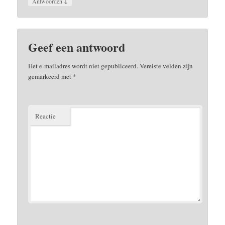
↓
Antwoorden
Geef een antwoord
Het e-mailadres wordt niet gepubliceerd.
Vereiste velden zijn
gemarkeerd met
*
Reactie