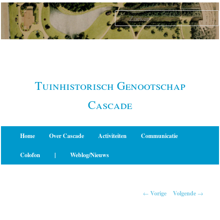
Spring
naar
de
primaire
inhoud
Tuinhistorisch Genootschap
Cascade
Hoofdmenu
Home
Over Cascade
Activiteiten
Communicatie
Colofon
|
Weblog/Nieuws
Berichtnavigatie
←
Vorige
Volgende
→