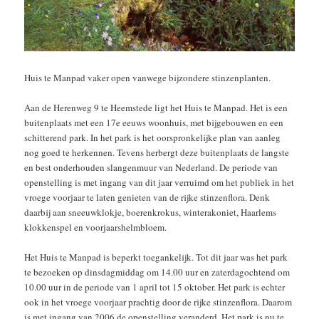
Huis te Manpad vaker open vanwege bijzondere stinzenplanten.
Aan de Herenweg 9 te Heemstede ligt het Huis te Manpad. Het is een
buitenplaats met een 17e eeuws woonhuis, met bijgebouwen en een
schitterend park. In het park is het oorspronkelijke plan van aanleg
nog goed te herkennen. Tevens herbergt deze buitenplaats de langste
en best onderhouden slangenmuur van Nederland. De periode van
openstelling is met ingang van dit jaar verruimd om het publiek in het
vroege voorjaar te laten genieten van de rijke stinzenflora. Denk
daarbij aan sneeuwklokje, boerenkrokus, winterakoniet, Haarlems
klokkenspel en voorjaarshelmbloem.
Het Huis te Manpad is beperkt toegankelijk. Tot dit jaar was het park
te bezoeken op dinsdagmiddag om 14.00 uur en zaterdagochtend om
10.00 uur in de periode van 1 april tot 15 oktober. Het park is echter
ook in het vroege voorjaar prachtig door de rijke stinzenflora. Daarom
is met ingang van 2006 de openstelling veranderd. Het park is nu te