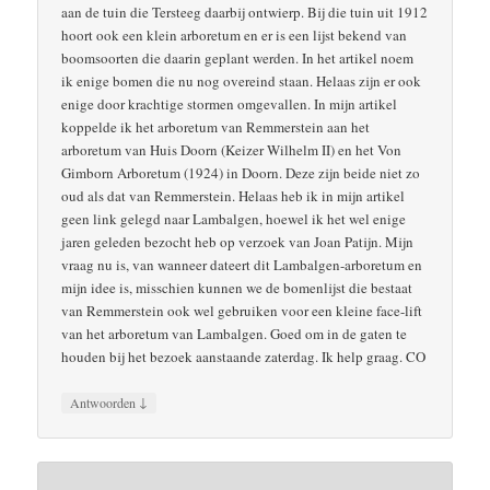
aan de tuin die Tersteeg daarbij ontwierp. Bij die tuin uit 1912
hoort ook een klein arboretum en er is een lijst bekend van
boomsoorten die daarin geplant werden. In het artikel noem
ik enige bomen die nu nog overeind staan. Helaas zijn er ook
enige door krachtige stormen omgevallen. In mijn artikel
koppelde ik het arboretum van Remmerstein aan het
arboretum van Huis Doorn (Keizer Wilhelm II) en het Von
Gimborn Arboretum (1924) in Doorn. Deze zijn beide niet zo
oud als dat van Remmerstein. Helaas heb ik in mijn artikel
geen link gelegd naar Lambalgen, hoewel ik het wel enige
jaren geleden bezocht heb op verzoek van Joan Patijn. Mijn
vraag nu is, van wanneer dateert dit Lambalgen-arboretum en
mijn idee is, misschien kunnen we de bomenlijst die bestaat
van Remmerstein ook wel gebruiken voor een kleine face-lift
van het arboretum van Lambalgen. Goed om in de gaten te
houden bij het bezoek aanstaande zaterdag. Ik help graag. CO
↓
Antwoorden