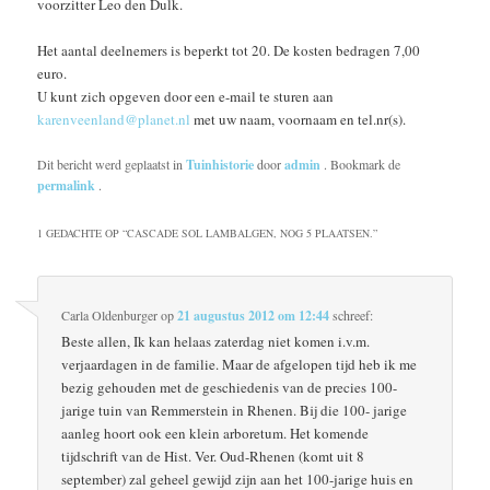
voorzitter Leo den Dulk.
Het aantal deelnemers is beperkt tot 20. De kosten bedragen 7,00
euro.
U kunt zich opgeven door een e-mail te sturen aan
karenveenland@planet.nl
met uw naam, voornaam en tel.nr(s).
Dit bericht werd geplaatst in
Tuinhistorie
door
admin
. Bookmark de
permalink
.
1 GEDACHTE OP “
CASCADE SOL LAMBALGEN, NOG 5 PLAATSEN.
”
Carla Oldenburger
op
21 augustus 2012 om 12:44
schreef:
Beste allen, Ik kan helaas zaterdag niet komen i.v.m.
verjaardagen in de familie. Maar de afgelopen tijd heb ik me
bezig gehouden met de geschiedenis van de precies 100-
jarige tuin van Remmerstein in Rhenen. Bij die 100- jarige
aanleg hoort ook een klein arboretum. Het komende
tijdschrift van de Hist. Ver. Oud-Rhenen (komt uit 8
september) zal geheel gewijd zijn aan het 100-jarige huis en