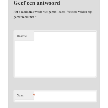
Geef een antwoord
Het e-mailadres wordt niet gepubliceerd.
Vereiste velden zijn
gemarkeerd met
*
Reactie
*
Naam