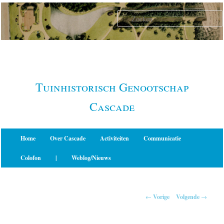
Spring
naar
de
primaire
inhoud
Tuinhistorisch Genootschap
Cascade
Hoofdmenu
Home
Over Cascade
Activiteiten
Communicatie
Colofon
|
Weblog/Nieuws
Berichtnavigatie
←
Vorige
Volgende
→