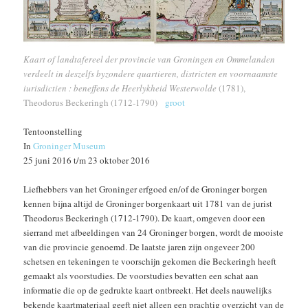
Kaart of landtafereel der provincie van Groningen en Ommelanden
verdeelt in deszelfs byzondere quartieren, districten en voornaamste
iurisdictien : beneffens de Heerlykheid Westerwolde
(1781),
Theodorus Beckeringh (1712-1790)
groot
Tentoonstelling
In
Groninger Museum
25 juni 2016 t/m 23 oktober 2016
Liefhebbers van het Groninger erfgoed en/of de Groninger borgen
kennen bijna altijd de Groninger borgenkaart uit 1781 van de jurist
Theodorus Beckeringh (1712-1790). De kaart, omgeven door een
sierrand met afbeeldingen van 24 Groninger borgen, wordt de mooiste
van die provincie genoemd. De laatste jaren zijn ongeveer 200
schetsen en tekeningen te voorschijn gekomen die Beckeringh heeft
gemaakt als voorstudies. De voorstudies bevatten een schat aan
informatie die op de gedrukte kaart ontbreekt. Het deels nauwelijks
bekende kaartmateriaal geeft niet alleen een prachtig overzicht van de