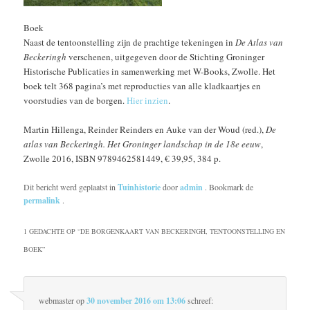
Boek
Naast de tentoonstelling zijn de prachtige tekeningen in
De Atlas van
Beckeringh
verschenen, uitgegeven door de Stichting Groninger
Historische Publicaties in samenwerking met W-Books, Zwolle. Het
boek telt 368 pagina’s met reproducties van alle kladkaartjes en
voorstudies van de borgen.
Hier inzien
.
Martin Hillenga, Reinder Reinders en Auke van der Woud (red.),
De
atlas van Beckeringh. Het Groninger landschap in de 18e eeuw
,
Zwolle 2016, ISBN 9789462581449, € 39,95, 384 p.
Dit bericht werd geplaatst in
Tuinhistorie
door
admin
. Bookmark de
permalink
.
1 GEDACHTE OP “
DE BORGENKAART VAN BECKERINGH, TENTOONSTELLING EN
BOEK
”
webmaster
op
30 november 2016 om 13:06
schreef: