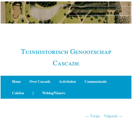
Spring
naar
de
primaire
inhoud
Tuinhistorisch Genootschap
Cascade
Hoofdmenu
Home
Over Cascade
Activiteiten
Communicatie
Colofon
|
Weblog/Nieuws
Berichtnavigatie
←
Vorige
Volgende
→