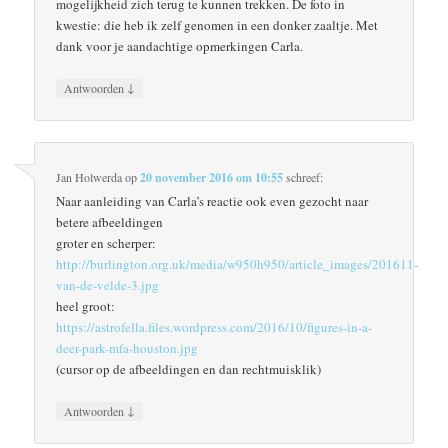
mogelijkheid zich terug te kunnen trekken. De foto in
kwestie: die heb ik zelf genomen in een donker zaaltje. Met
dank voor je aandachtige opmerkingen Carla.
↓
Antwoorden
Jan Holwerda
op
20 november 2016 om 10:55
schreef:
Naar aanleiding van Carla’s reactie ook even gezocht naar
betere afbeeldingen
groter en scherper:
http://burlington.org.uk/media/w950h950/article_images/201611-
van-de-velde-3.jpg
heel groot:
https://astrofella.files.wordpress.com/2016/10/figures-in-a-
deer-park-mfa-houston.jpg
(cursor op de afbeeldingen en dan rechtmuisklik)
↓
Antwoorden