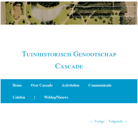
Spring
naar
de
primaire
inhoud
Tuinhistorisch Genootschap
Cascade
Hoofdmenu
Home
Over Cascade
Activiteiten
Communicatie
Colofon
|
Weblog/Nieuws
Berichtnavigatie
←
Vorige
Volgende
→