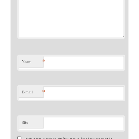
*
Naam
*
E-mail
Site
Mijn naam, e-mail en site bewaren in deze browser voor de