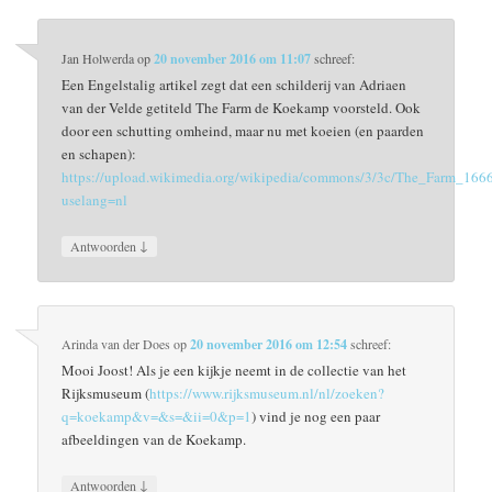
Jan Holwerda
op
20 november 2016 om 11:07
schreef:
Een Engelstalig artikel zegt dat een schilderij van Adriaen
van der Velde getiteld The Farm de Koekamp voorsteld. Ook
door een schutting omheind, maar nu met koeien (en paarden
en schapen):
https://upload.wikimedia.org/wikipedia/commons/3/3c/The_Farm_166
uselang=nl
↓
Antwoorden
Arinda van der Does
op
20 november 2016 om 12:54
schreef:
Mooi Joost! Als je een kijkje neemt in de collectie van het
Rijksmuseum (
https://www.rijksmuseum.nl/nl/zoeken?
q=koekamp&v=&s=&ii=0&p=1
) vind je nog een paar
afbeeldingen van de Koekamp.
↓
Antwoorden