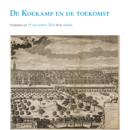
De Koekamp en de toekomst
Geplaatst op
19 november 2016
door
admin