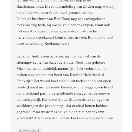
iemand wandelen, i.t.t. tot de hertenkamp in de
Haarlemmerhout. Die rondwandeling van Zocher mag wat mij
betreft dus wat meer functioneel gemaakt worden.
Ik heb de brochure van Ben Kooij nog eens overgelezen,
merkwaardig toch, hij noemt vele hertenkampen, komt ook
met een stukje geschiedenis, maar deze historische
hertenkamp (Koekamp) komt er niet in voor. Komt dat omdat
deze hertenkamp Koekamp heet?
Leuk dat Andriessen aankomt met het verhaal van de
stierengevechten en Karel de Stoute. Nooit van gehoord.
Maar niet wordt duidelijk natuurlijk of dit verhaal dan te
maken zou hebben met bezit van Karel in Nederland of
Frankrijk? Het woord koekamp duidt toch echt op een open
weide (kamp) met grazende koeien, zou je zeggen, een beeld
dat uitstekend past in de achttiende ennegentiende eeuwse
landschapsstijl. Het is wel duidelijk door de tekeningen en
schilderingen die je aandraagt, dat er altijd herten hebben
gegraasd, maar waarom is het veld dan niet hertenkamp
genoemd? Alleen een deel van de koekamp kreeg deze naam.
↓
Antwoorden