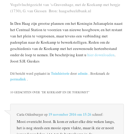
Vogelvluchtgezicht van ‘s-Gravenhage, met de Koekamp met bergje
(1730), G. van Giessen Bron: haagsebeeldbank.nl
In Den Haag zijn grootse plannen om het Koningin Julianaplein naast
het Centraal Station te voorzien van nieuwe hoogbouw, en het restant
van het plein te vergroenen, maar tevens een verbinding met
padenplan naar de Koekamp te bewerkstelligen. Reden om de
geschiedenis van de Koekamp met het eeuwenoude hertenbestand
onder de loep te nemen. De beschrijving kunt u
hier downloaden
.
Joost S.H. Gieskes
Dit bericht werd geplaatst in
Tuinhistorie
door
admin
. Bookmark de
permalink
.
10 GEDACHTEN OVER “
DE KOEKAMP EN DE TOEKOMST
”
Carla Oldenburger
op
19 november 2016 om 15:26
schreef:
Mooi overzicht Joost. Ik kom er zeker elke drie weken langs,
het is nog steeds een mooie open vlakte, maar ik zie er nooit