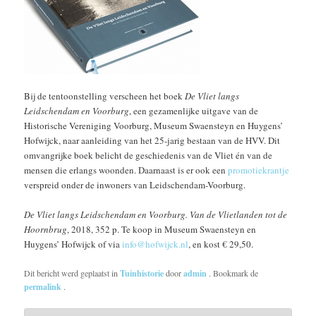
Bij de tentoonstelling verscheen het boek
De Vliet langs
Leidschendam en Voorburg
, een gezamenlijke uitgave van de
Historische Vereniging Voorburg, Museum Swaensteyn en Huygens’
Hofwijck, naar aanleiding van het 25-jarig bestaan van de HVV. Dit
omvangrijke boek belicht de geschiedenis van de Vliet én van de
mensen die erlangs woonden. Daarnaast is er ook een
promotiekrantje
verspreid onder de inwoners van Leidschendam-Voorburg.
De Vliet langs Leidschendam en Voorburg. Van de Vlietlanden tot de
Hoornbrug
, 2018, 352 p. Te koop in Museum Swaensteyn en
Huygens’ Hofwijck of via
info@hofwijck.nl
, en kost € 29,50.
Dit bericht werd geplaatst in
Tuinhistorie
door
admin
. Bookmark de
permalink
.