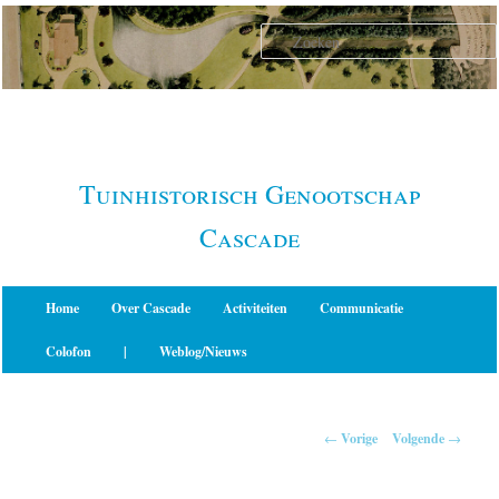
Spring
naar
de
primaire
inhoud
Tuinhistorisch Genootschap
Cascade
Hoofdmenu
Home
Over Cascade
Activiteiten
Communicatie
Colofon
|
Weblog/Nieuws
Berichtnavigatie
←
Vorige
Volgende
→