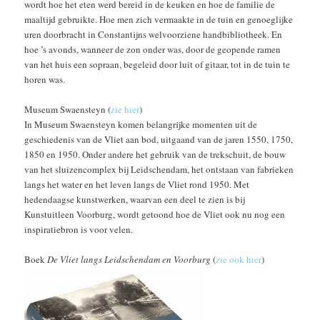
wordt hoe het eten werd bereid in de keuken en hoe de familie de
maaltijd gebruikte. Hoe men zich vermaakte in de tuin en genoeglijke
uren doorbracht in Constantijns welvoorziene handbibliotheek. En
hoe ’s avonds, wanneer de zon onder was, door de geopende ramen
van het huis een sopraan, begeleid door luit of gitaar, tot in de tuin te
horen was.
Museum Swaensteyn (
zie hier
)
In Museum Swaensteyn komen belangrijke momenten uit de
geschiedenis van de Vliet aan bod, uitgaand van de jaren 1550, 1750,
1850 en 1950. Onder andere het gebruik van de trekschuit, de bouw
van het sluizencomplex bij Leidschendam, het ontstaan van fabrieken
langs het water en het leven langs de Vliet rond 1950. Met
hedendaagse kunstwerken, waarvan een deel te zien is bij
Kunstuitleen Voorburg, wordt getoond hoe de Vliet ook nu nog een
inspiratiebron is voor velen.
Boek
De Vliet langs Leidschendam en Voorburg
(
zie ook hier
)