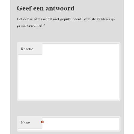
Geef een antwoord
Het e-mailadres wordt niet gepubliceerd.
Vereiste velden zijn
gemarkeerd met
*
Reactie
*
Naam