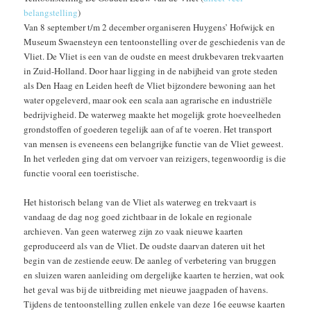
belangstelling
)
Van 8 september t/m 2 december organiseren Huygens’ Hofwijck en
Museum Swaensteyn een tentoonstelling over de geschiedenis van de
Vliet. De Vliet is een van de oudste en meest drukbevaren trekvaarten
in Zuid-Holland. Door haar ligging in de nabijheid van grote steden
als Den Haag en Leiden heeft de Vliet bijzondere bewoning aan het
water opgeleverd, maar ook een scala aan agrarische en industriële
bedrijvigheid. De waterweg maakte het mogelijk grote hoeveelheden
grondstoffen of goederen tegelijk aan of af te voeren. Het transport
van mensen is eveneens een belangrijke functie van de Vliet geweest.
In het verleden ging dat om vervoer van reizigers, tegenwoordig is die
functie vooral een toeristische.
Het historisch belang van de Vliet als waterweg en trekvaart is
vandaag de dag nog goed zichtbaar in de lokale en regionale
archieven. Van geen waterweg zijn zo vaak nieuwe kaarten
geproduceerd als van de Vliet. De oudste daarvan dateren uit het
begin van de zestiende eeuw. De aanleg of verbetering van bruggen
en sluizen waren aanleiding om dergelijke kaarten te herzien, wat ook
het geval was bij de uitbreiding met nieuwe jaagpaden of havens.
Tijdens de tentoonstelling zullen enkele van deze 16e eeuwse kaarten