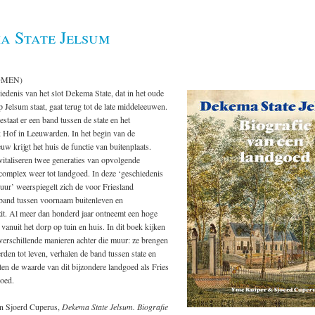
a State Jelsum
OMEN)
iedenis van het slot Dekema State, dat in het oude
p Jelsum staat, gaat terug tot de late middeleeuwen.
estaat er een band tussen de state en het
k Hof in Leeuwarden. In het begin van de
uw krijgt het huis de functie van buitenplaats.
italiseren twee generaties van opvolgende
complex weer tot landgoed. In deze ‘geschiedenis
uur’ weerspiegelt zich de voor Friesland
and tussen voornaam buitenleven en
it. Al meer dan honderd jaar ontneemt een hoge
 vanuit het dorp op tuin en huis. In dit boek kijken
verschillende manieren achter die muur: ze brengen
erden tot leven, verhalen de band tussen state en
ten de waarde van dit bijzondere landgoed als Fries
goed.
n Sjoerd Cuperus,
Dekema State Jelsum. Biografie