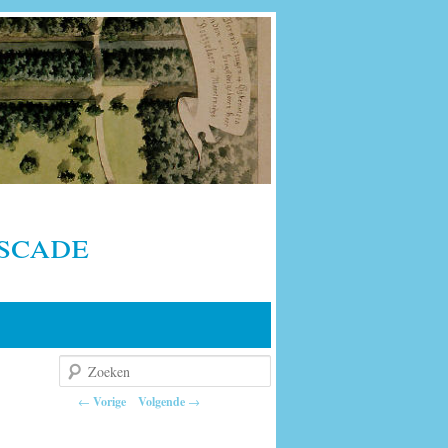
scade
Zoeken
Berichtnavigatie
←
Vorige
Volgende
→