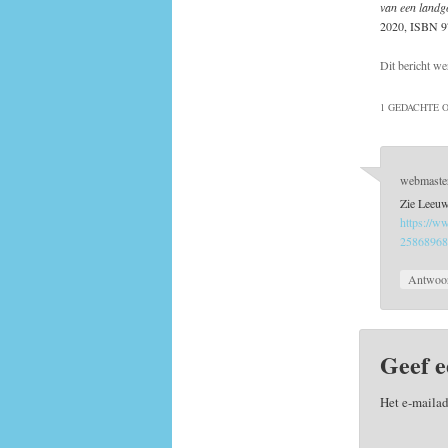
van een landg
2020, ISBN 9
Dit bericht we
1 GEDACHTE O
webmaste
Zie Leeuw
https://w
25868968
Antwoo
Geef e
Het e-mailad