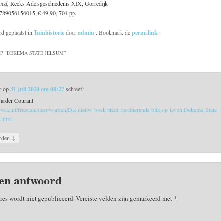
oed,
Reeks Adelsgeschiedenis XIX, Gorredijk
789056156015, € 49,90, 704 pp.
rd geplaatst in
Tuinhistorie
door
admin
. Bookmark de
permalink
.
P “
DEKEMA STATE JELSUM
”
r
op
31 juli 2020 om 08:27
schreef:
arder Courant
ww.lc.nl/friesland/leeuwarden/Dik-nieuw-boek-biedt-fascinerende-blik-op-leven-Dekema-State-
.html
↓
rden
en antwoord
res wordt niet gepubliceerd.
Vereiste velden zijn gemarkeerd met
*