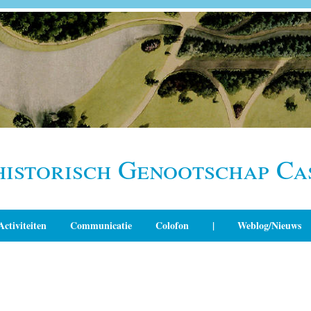
historisch Genootschap Ca
Activiteiten
Communicatie
Colofon
|
Weblog/Nieuws