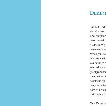
Dekem
(OVERGEN
De rijke gesch
Friese terpdor
Geruime tijd b
Stadhouderlij
negentiende ee
Vervolgens rev
landheren het 
van de lange d
kenmerkende b
grootgrondbez
muur het zicht
de auteurs op 
de geportrette
dorp en belich
historisch erf
Yme Kuiper e