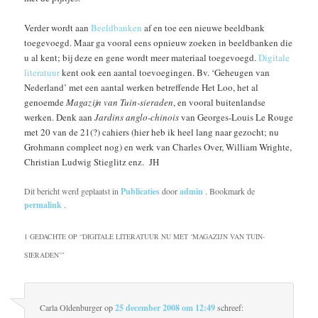
Verder wordt aan
Beeldbanken
af en toe een nieuwe beeldbank
toegevoegd. Maar ga vooral eens opnieuw zoeken in beeldbanken die
u al kent; bij deze en gene wordt meer materiaal toegevoegd.
Digitale
literatuur
kent ook een aantal toevoegingen. Bv. ‘Geheugen van
Nederland’ met een aantal werken betreffende Het Loo, het al
genoemde
Magazijn van Tuin-sieraden
, en vooral buitenlandse
werken. Denk aan
Jardins anglo-chinois
van Georges-Louis Le Rouge
met 20 van de 21(?) cahiers (hier heb ik heel lang naar gezocht; nu
Grohmann compleet nog) en werk van Charles Over, William Wrighte,
Christian Ludwig Stieglitz enz. JH
Dit bericht werd geplaatst in
Publicaties
door
admin
. Bookmark de
permalink
.
1 GEDACHTE OP “
DIGITALE LITERATUUR NU MET ‘MAGAZIJN VAN TUIN-
SIERADEN’
”
Carla Oldenburger
op
25 december 2008 om 12:49
schreef: