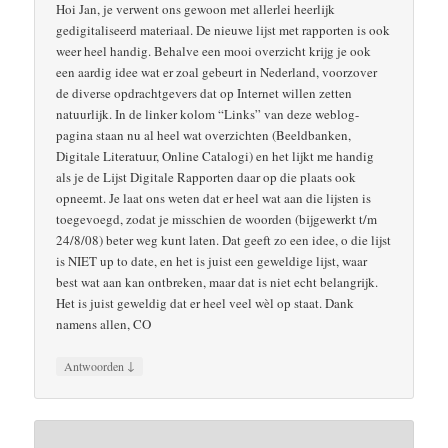
Hoi Jan, je verwent ons gewoon met allerlei heerlijk
gedigitaliseerd materiaal. De nieuwe lijst met rapporten is ook
weer heel handig. Behalve een mooi overzicht krijg je ook
een aardig idee wat er zoal gebeurt in Nederland, voorzover
de diverse opdrachtgevers dat op Internet willen zetten
natuurlijk. In de linker kolom “Links” van deze weblog-
pagina staan nu al heel wat overzichten (Beeldbanken,
Digitale Literatuur, Online Catalogi) en het lijkt me handig
als je de Lijst Digitale Rapporten daar op die plaats ook
opneemt. Je laat ons weten dat er heel wat aan die lijsten is
toegevoegd, zodat je misschien de woorden (bijgewerkt t/m
24/8/08) beter weg kunt laten. Dat geeft zo een idee, o die lijst
is NIET up to date, en het is juist een geweldige lijst, waar
best wat aan kan ontbreken, maar dat is niet echt belangrijk.
Het is juist geweldig dat er heel veel wèl op staat. Dank
namens allen, CO
↓
Antwoorden