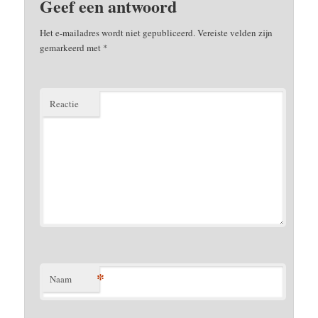
Geef een antwoord
Het e-mailadres wordt niet gepubliceerd.
Vereiste velden zijn
gemarkeerd met
*
Reactie
*
Naam