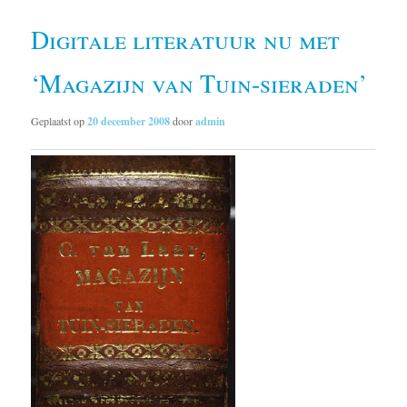
Digitale literatuur nu met
‘Magazijn van Tuin-sieraden’
Geplaatst op
20 december 2008
door
admin