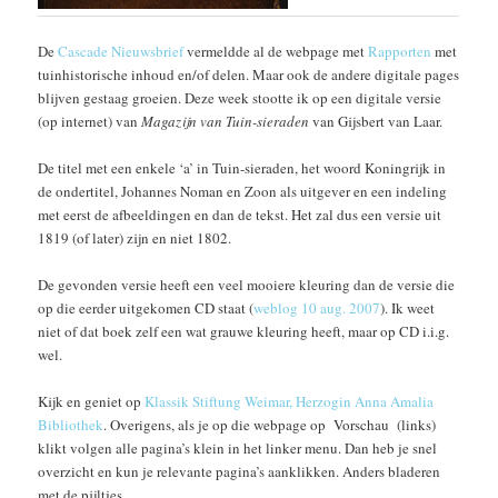
De
Cascade Nieuwsbrief
vermeldde al de webpage met
Rapporten
met
tuinhistorische inhoud en/of delen. Maar ook de andere digitale pages
blijven gestaag groeien. Deze week stootte ik op een digitale versie
(op internet) van
Magazijn van Tuin-sieraden
van Gijsbert van Laar.
De titel met een enkele ‘a’ in Tuin-sieraden, het woord Koningrijk in
de ondertitel, Johannes Noman en Zoon als uitgever en een indeling
met eerst de afbeeldingen en dan de tekst. Het zal dus een versie uit
1819 (of later) zijn en niet 1802.
De gevonden versie heeft een veel mooiere kleuring dan de versie die
op die eerder uitgekomen CD staat (
weblog 10 aug. 2007
). Ik weet
niet of dat boek zelf een wat grauwe kleuring heeft, maar op CD i.i.g.
wel.
Kijk en geniet op
Klassik Stiftung Weimar, Herzogin Anna Amalia
Bibliothek
. Overigens, als je op die webpage op Vorschau (links)
klikt volgen alle pagina’s klein in het linker menu. Dan heb je snel
overzicht en kun je relevante pagina’s aanklikken. Anders bladeren
met de pijltjes.