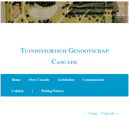
Spring
naar
de
primaire
inhoud
Tuinhistorisch Genootschap
Cascade
Hoofdmenu
Home
Over Cascade
Activiteiten
Communicatie
Colofon
|
Weblog/Nieuws
Berichtnavigatie
←
Vorige
Volgende
→