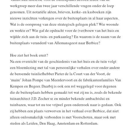
werkgroep meer dan twee jaar verschillende vragen onder de loep
genomen. Uit notariële akten, brieven, kerke- en kasboeken zijn
nieuwe inzichten verkregen over de buitenplaats in al haar aspecten.
Wat is de oorsprong van deze strategisch gelegen plek? Wie woonde
en werkte er? Wie gaf de opdracht voor de (ver)bouw van het huis en
wijdde zich aan de tuin- en parkaanleg? En waarom is de naam van de
buitenplaats veranderd van Allemansgeest naar Berbice?
Hoe ziet het boek eruit?
Na een overzicht van de geschiedenis van het huis en de tuin volgt
een bloemlezing met tal van persoonlijke verhalen over onder andere
de beroemde tuinliefhebber Pieter de la Court van der Voort, de
‘maire’ Johan Pompe van Meerdervoort en de fabrikantenfamilies Van
Kempen en Begeer. Daarbij is ook een rol weggelegd voor degenen
die de buitenplaats hebben gemaakt tot wat zij nu is, zoals de bekende
tuinarchitect J.D. Zocher sr. en minder bekende ambachtslui en
tuinbazen, waar tot nu toe vrijwel geen onderzoek naar is gedaan. Ook
zij hebben een plaats verworven in het verhaal over Berbice, dat niet
alleen onlosmakelijk verbonden is met Voorschoten, maar ook met
steden als Leiden, Den Haag, Amsterdam en Rotterdam.