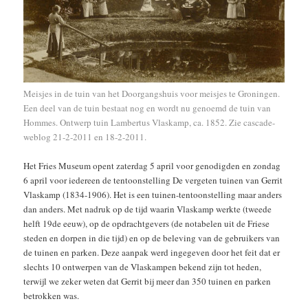
Meisjes in de tuin van het Doorgangshuis voor meisjes te Groningen.
Een deel van de tuin bestaat nog en wordt nu genoemd de tuin van
Hommes. Ontwerp tuin Lambertus Vlaskamp, ca. 1852. Zie cascade-
weblog
21-2-2011
en
18-2-2011
.
Het Fries Museum opent zaterdag 5 april voor genodigden en zondag
6 april voor iedereen de tentoonstelling De vergeten tuinen van Gerrit
Vlaskamp (1834-1906). Het is een tuinen-tentoonstelling maar anders
dan anders. Met nadruk op de tijd waarin Vlaskamp werkte (tweede
helft 19de eeuw), op de opdrachtgevers (de notabelen uit de Friese
steden en dorpen in die tijd) en op de beleving van de gebruikers van
de tuinen en parken. Deze aanpak werd ingegeven door het feit dat er
slechts 10 ontwerpen van de Vlaskampen bekend zijn tot heden,
terwijl we zeker weten dat Gerrit bij meer dan 350 tuinen en parken
betrokken was.