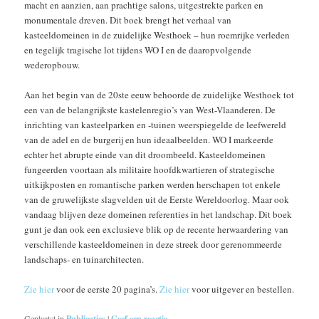
macht en aanzien, aan prachtige salons, uitgestrekte parken en
monumentale dreven. Dit boek brengt het verhaal van
kasteeldomeinen in de zuidelijke Westhoek – hun roemrijke verleden
en tegelijk tragische lot tijdens WO I en de daaropvolgende
wederopbouw.
Aan het begin van de 20ste eeuw behoorde de zuidelijke Westhoek tot
een van de belangrijkste kastelenregio’s van West-Vlaanderen. De
inrichting van kasteelparken en -tuinen weerspiegelde de leefwereld
van de adel en de burgerij en hun ideaalbeelden. WO I markeerde
echter het abrupte einde van dit droombeeld. Kasteeldomeinen
fungeerden voortaan als militaire hoofdkwartieren of strategische
uitkijkposten en romantische parken werden herschapen tot enkele
van de gruwelijkste slagvelden uit de Eerste Wereldoorlog. Maar ook
vandaag blijven deze domeinen referenties in het landschap. Dit boek
gunt je dan ook een exclusieve blik op de recente herwaardering van
verschillende kasteeldomeinen in deze streek door gerenommeerde
landschaps- en tuinarchitecten.
Zie hier
voor de eerste 20 pagina’s.
Zie hier
voor uitgever en bestellen.
Geplaatst in
Publicaties
|
Geef een reactie