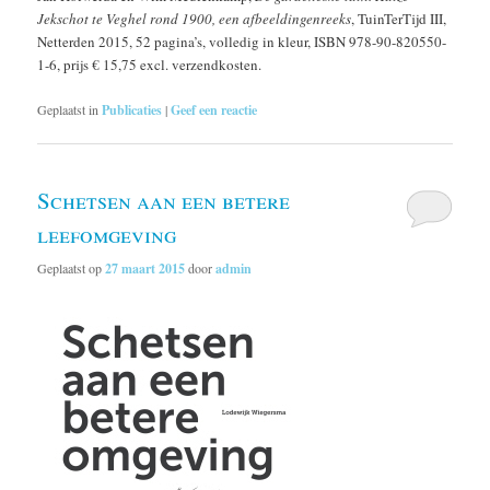
Jekschot te Veghel rond 1900, een afbeeldingenreeks
, TuinTerTijd III,
Netterden 2015, 52 pagina’s, volledig in kleur, ISBN 978-90-820550-
1-6, prijs € 15,75 excl. verzendkosten.
Geplaatst in
Publicaties
|
Geef een reactie
Schetsen aan een betere
leefomgeving
Geplaatst op
27 maart 2015
door
admin