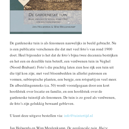
De gardeneske tuin is als fenomeen nauwelijks in beeld gebracht. Nu
is een publicatie verschenen die dat met veel foto’s van rond 1900
doet. Heel bijzonder is het dat de foto’s bijna twee decennia bestrijken
en het een en dezelfde tuin betreft, een verdwenen tuin in Veghel
(Noord-Brabant). Foto’s die prachtig laten zien hoe rijk een tuin uit
die tijd kon zijn; met veel bloembedden in allerlei patronen en
vormen, subtropische planten, een bergje, een rotspartij en veel meer.
De afbeeldingenreeks (ca. 50) wordt voorafgegaan door een kort
hoofdstuk over locatie en familie, en een hoofdstuk over de
gardeneske tuinstijl als fenomeen. De tuin is zo goed als verdwenen,
de foto’s zijn gelukkig bewaard gebleven.
U kunt deze uitgave bestellen via:
info@tuintertijd.nl
Jan Holwerda en Wim Meulenkamp,
De gardeneske tuin. Huize