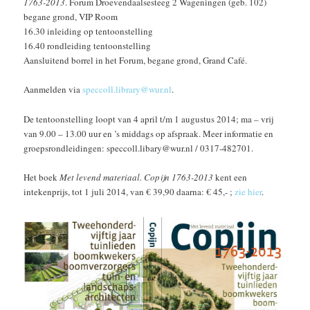
1763-2013
. Forum Droevendaalsesteeg 2 Wageningen (geb. 102)
begane grond, VIP Room
16.30 inleiding op tentoonstelling
16.40 rondleiding tentoonstelling
Aansluitend borrel in het Forum, begane grond, Grand Café.
Aanmelden via
speccoll.library@wur.nl
.
De tentoonstelling loopt van 4 april t/m 1 augustus 2014; ma – vrij
van 9.00 – 13.00 uur en ’s middags op afspraak. Meer informatie en
groepsrondleidingen: speccoll.libary@wur.nl / 0317-482701.
Het boek
Met levend materiaal. Copijn 1763-2013
kent een
intekenprijs, tot 1 juli 2014, van € 39,90 daarna: € 45,- ;
zie hier
.