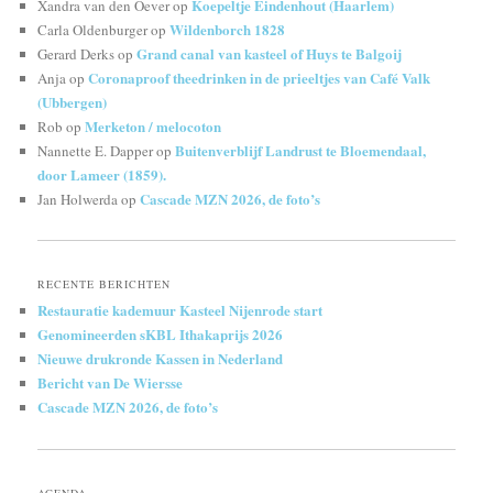
Koepeltje Eindenhout (Haarlem)
Xandra van den Oever
op
Wildenborch 1828
Carla Oldenburger
op
Grand canal van kasteel of Huys te Balgoij
Gerard Derks
op
Coronaproof theedrinken in de prieeltjes van Café Valk
Anja
op
(Ubbergen)
Merketon / melocoton
Rob
op
Buitenverblijf Landrust te Bloemendaal,
Nannette E. Dapper
op
door Lameer (1859).
Cascade MZN 2026, de foto’s
Jan Holwerda
op
RECENTE BERICHTEN
Restauratie kademuur Kasteel Nijenrode start
Genomineerden sKBL Ithakaprijs 2026
Nieuwe drukronde Kassen in Nederland
Bericht van De Wiersse
Cascade MZN 2026, de foto’s