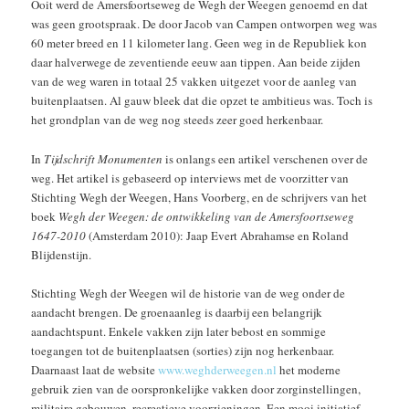
Ooit werd de Amersfoortseweg de Wegh der Weegen genoemd en dat
was geen grootspraak. De door Jacob van Campen ontworpen weg was
60 meter breed en 11 kilometer lang. Geen weg in de Republiek kon
daar halverwege de zeventiende eeuw aan tippen. Aan beide zijden
van de weg waren in totaal 25 vakken uitgezet voor de aanleg van
buitenplaatsen. Al gauw bleek dat die opzet te ambitieus was. Toch is
het grondplan van de weg nog steeds zeer goed herkenbaar.
In
Tijdschrift Monumenten
is onlangs een artikel verschenen over de
weg. Het artikel is gebaseerd op interviews met de voorzitter van
Stichting Wegh der Weegen, Hans Voorberg, en de schrijvers van het
boek
Wegh der Weegen: de ontwikkeling van de Amersfoortseweg
1647-2010
(Amsterdam 2010): Jaap Evert Abrahamse en Roland
Blijdenstijn.
Stichting Wegh der Weegen wil de historie van de weg onder de
aandacht brengen. De groenaanleg is daarbij een belangrijk
aandachtspunt. Enkele vakken zijn later bebost en sommige
toegangen tot de buitenplaatsen (sorties) zijn nog herkenbaar.
Daarnaast laat de website
www.weghderweegen.nl
het moderne
gebruik zien van de oorspronkelijke vakken door zorginstellingen,
militaire gebouwen, recreatieve voorzieningen. Een mooi initiatief