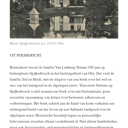
Huize Spijkerbosch (ca. 1910), Olst
UIT PERSBERICHT
Binnenkort woont de familie Van Limburg Stirum 100 jaar op
buitenplaats Spijkerbosch in het buitengebied van Olst. Dat viert de
familie, Eef en Heidi, met de uitgave van een boek over het wel en
wee van het landgoed in de afgelopen eeuw. “Een eeuw Stirums op
Spijkerbosch is niet zomaar een boek over een buitenplaats, geen
zoveelste opsomming van feitjes over bewoners, erfenissen en
verbouwingen. Het boek schetst aan de hand van korte verhalen een
indringend beeld van het leven op een Sallands landgoed over de
afgelopen eeuw. Historische beschrijvingen en persoonlijke
belevenissen wisselen elkaar voortdurend af. Niet alleen familieleden,
maar ook huisvrienden, oud-personeelsleden en landgoedbewoners