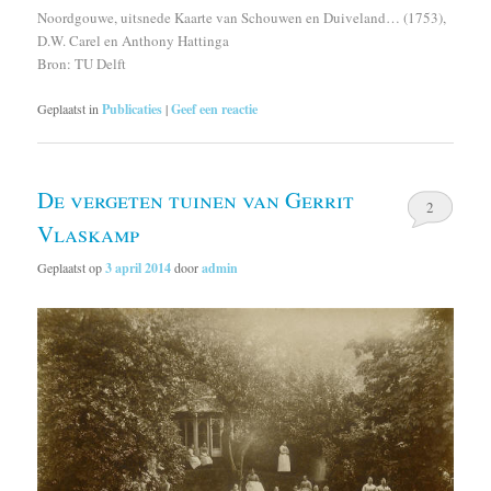
Noordgouwe, uitsnede Kaarte van Schouwen en Duiveland… (1753),
D.W. Carel en Anthony Hattinga
Bron: TU Delft
Geplaatst in
Publicaties
|
Geef een reactie
De vergeten tuinen van Gerrit
2
Vlaskamp
Geplaatst op
3 april 2014
door
admin