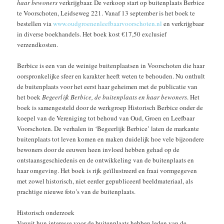
haar bewoners
verkrijgbaar. De verkoop start op buitenplaats Berbice
te Voorschoten, Leidseweg 221. Vanaf 13 september is het boek te
bestellen via
www.oudgroenenleefbaarvoorschoten.nl
en verkrijgbaar
in diverse boekhandels. Het boek kost €17,50 exclusief
verzendkosten.
Berbice is een van de weinige buitenplaatsen in Voorschoten die haar
oorspronkelijke sfeer en karakter heeft weten te behouden. Nu onthult
de buitenplaats voor het eerst haar geheimen met de publicatie van
het boek
Begeerlijk Berbice, de buitenplaats en haar bewoners
. Het
boek is samengesteld door de werkgroep Historisch Berbice onder de
koepel van de Vereniging tot behoud van Oud, Groen en Leefbaar
Voorschoten. De verhalen in ‘Begeerlijk Berbice’ laten de markante
buitenplaats tot leven komen en maken duidelijk hoe vele bijzondere
bewoners door de eeuwen heen invloed hebben gehad op de
ontstaansgeschiedenis en de ontwikkeling van de buitenplaats en
haar omgeving. Het boek is rijk geïllustreerd en fraai vormgegeven
met zowel historisch, niet eerder gepubliceerd beeldmateriaal, als
prachtige nieuwe foto’s van de buitenplaats.
Historisch onderzoek
Vanuit hun interesse voor de buitenplaats hebben leden van de