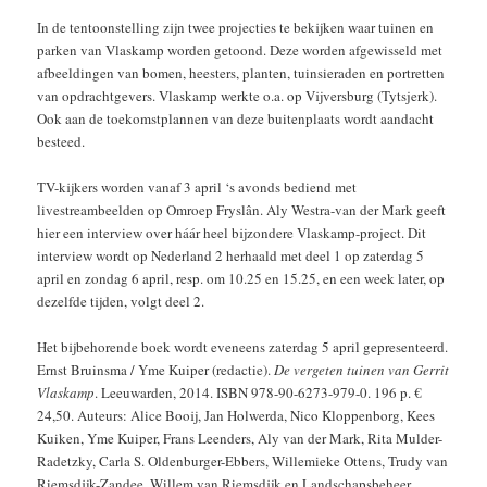
In de tentoonstelling zijn twee projecties te bekijken waar tuinen en
parken van Vlaskamp worden getoond. Deze worden afgewisseld met
afbeeldingen van bomen, heesters, planten, tuinsieraden en portretten
van opdrachtgevers. Vlaskamp werkte o.a. op Vijversburg (
Tytsjerk)
.
Ook aan de toekomstplannen van deze buitenplaats wordt aandacht
besteed.
TV-kijkers worden vanaf 3 april ‘s avonds bediend met
livestreambeelden op Omroep Fryslân. Aly Westra-van der Mark geeft
hier een interview over háár heel bijzondere Vlaskamp-project. Dit
interview wordt op Nederland 2 herhaald met deel 1 op zaterdag 5
april en zondag 6 april, resp. om 10.25 en 15.25, en een week later, op
dezelfde tijden, volgt deel 2.
Het bijbehorende boek wordt eveneens zaterdag 5 april gepresenteerd.
Ernst Bruinsma / Yme Kuiper (redactie).
De vergeten tuinen van Gerrit
Vlaskamp
. Leeuwarden, 2014. ISBN 978-90-6273-979-0. 196 p. €
24,50. Auteurs: Alice Booij, Jan Holwerda, Nico Kloppenborg, Kees
Kuiken, Yme Kuiper, Frans Leenders, Aly van der Mark, Rita Mulder-
Radetzky, Carla S. Oldenburger-Ebbers, Willemieke Ottens, Trudy van
Riemsdijk-Zandee, Willem van Riemsdijk en Landschapsbeheer