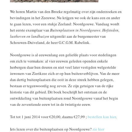
We horen Martin van den Broeke regelmatig over zijn onderzoeken en
bevindingen in het Zeeuwse. Nu krijgen we ook de kans een en ander
te gaan lezen, voor een stukje Zeeland: Noordgouwe. Vandaag wordt
het eerste exemplaar van
Buitenplaatsen in Noordgouwe. Hofsteden,
lusthoven en landhuizen
uitgereikt aan de burgemeester van
Schouwen-Duiveland, de heer G.C.G.M. Rabelink.
Noordgouwe is al eeuwenlang een geliefde plaats voor stedelingen
om zich te vermaken: al vier eeuwen geleden openden enkele
herbergen daar hun deuren en niet veel later vestigden welgestelde
inwoners van Zierikzee zich er op hun buitenverblijven. Van de meer
dan dertig buitenplaatsen die ooit in deze streek hebben gelegen,
bestaan er tegenwoordig nog zeven. Ze zijn getuigen van de rijke
historie van dit gebied. Dit boek beschrijft het ontstaan en de
ontwikkeling van buitenplaatsen rond Noordgouwe vanaf het begin
van de zeventiende eeuw tot in de twintigste eeuw.
Tot tot 1 juni 2014 voor €20,00, daarna €27,99 ;
bestellen kan hier
.
Iets lezen over die buitenplaatsen op Noordgouwe?
zie hier