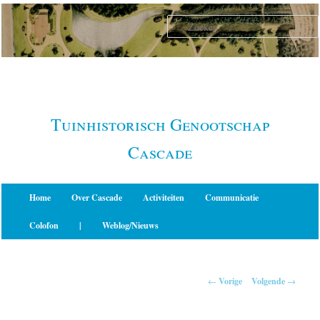
Spring
naar
de
primaire
inhoud
Tuinhistorisch Genootschap
Cascade
Hoofdmenu
Home
Over Cascade
Activiteiten
Communicatie
Colofon
|
Weblog/Nieuws
Berichtnavigatie
←
Vorige
Volgende
→