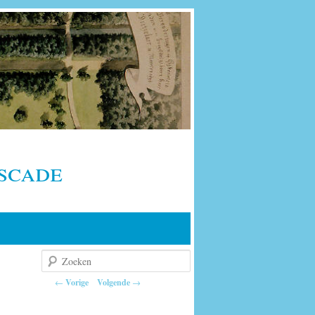
scade
Zoeken
Berichtnavigatie
←
Vorige
Volgende
→