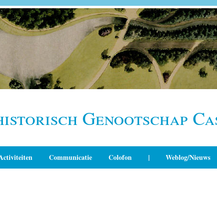
historisch Genootschap Ca
Activiteiten
Communicatie
Colofon
|
Weblog/Nieuws