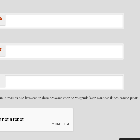
*
*
m, e-mail en site bewaren in deze browser voor de volgende keer wanneer ik een reactie plaats.