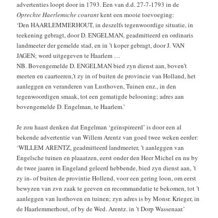
advertenties loopt door in 1793. Een van d.d. 27-7-1793 in de
Oprechte Haerlemsche courant
kent een mooie toevoeging:
‘Den HAARLEMMERHOUT, in deszelfs tegenwoordige situatie, in
teekening gebragt, door D. ENGELMAN, geadmitteerd en ordinaris
landmeeter der gemelde stad, en in ’t koper gebragt, door J. VAN
JAGEN; word uitgegeven te Haarlem …
NB. Bovengemelde D. ENGELMAN bied zyn dienst aan, boven’t
meeten en caarteeren,’t zy in of buiten de provincie van Holland, het
aanleggen en veranderen van Lusthoven, Tuinen enz., in den
tegenwoordigen smaak, tot een gematigde belooning; adres aan
bovengemelde D. Engelman, te Haarlem.’
Je zou haast denken dat Engelman ‘geïnspireerd’ is door een al
bekende advertentie van Willem Arentz van goed twee weken eerder:
‘WILLEM ARENTZ, geadmitteerd landmeeter, ’t aanleggen van
Engelsche tuinen en plaaatzen, eerst onder den Heer Michel en nu by
de twee jaaren in Engeland geleerd hebbende, bied zyn dienst aan, ’t
zy in- of buiten de provintie Hollend, voor een gering loon, om eerst
bewyzen van zvn zaak te geeven en recommandatie te bekomen, tot ’t
aanleggen van lusthoven en tuinen; zyn adres is by Monsr. Krieger, in
de Haarlemmerhout, of by de Wed. Arentz. in ’t Dorp Wassenaar.’