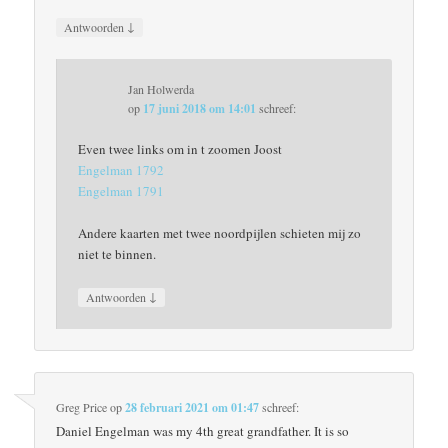
↓
Antwoorden
Jan Holwerda
op
17 juni 2018 om 14:01
schreef:
Even twee links om in t zoomen Joost
Engelman 1792
Engelman 1791
Andere kaarten met twee noordpijlen schieten mij zo
niet te binnen.
↓
Antwoorden
Greg Price
op
28 februari 2021 om 01:47
schreef:
Daniel Engelman was my 4th great grandfather. It is so