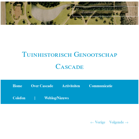
Spring
naar
de
primaire
inhoud
Tuinhistorisch Genootschap
Cascade
Hoofdmenu
Home
Over Cascade
Activiteiten
Communicatie
Colofon
|
Weblog/Nieuws
Berichtnavigatie
←
Vorige
Volgende
→