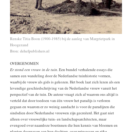
Renske Titia Boon (1900-1985) bij de aanleg van Margrietpark in
Hoogezand
Bron: dehefpublishers.nl
OVERGENOMEN
Er stond een vrouw in de tuin
. Een bundel verhalende essays die
samen een wandeling door de Nederlandse tuinhistorie vormen,
waarbij de vrouw als gids is gekozen. Het boek laat zich lezen als een
levendige geschiedschrijving van de Nederlandse vrouw vanuit het
perspectief van de tuin. De auteur vraagt zich af waarom ons altijd is
verteld dat door toedoen van één vrouw het paradijs is verloren
gegaan en waarom er zo weinig aandacht is voor de paradijzen die
sindsdien door Nederlandse vrouwen zijn gecreëerd. Het gaat niet
alleen over vrouwelijke tuin- en landschapsarchitecten, maar
evengoed over naamloze boerinnen die hun kennis van bloemen en
planten doorgaven aan hun dochters, over prinsessen en rijke