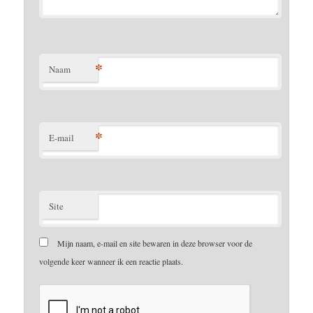
*
Naam
*
E-mail
Site
Mijn naam, e-mail en site bewaren in deze browser voor de
volgende keer wanneer ik een reactie plaats.