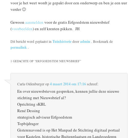
voor je het weet wordt je gepakt door een onderwerp en ben je een uur
verder 🙂
Gewoon
aanmelden
voor de gratis Erfgoedstem nieuwsbrief
(
voorbeelden
) en zelf krenten pikken. JH
Dit bericht werd geplaatst in
Tuinhistorie
door
admin
. Bookmark de
permalink
.
1 GEDACHTE OP “
ERFGOEDSTEM NIEUWSBRIEF
”
Carla Oldenburger
op
4 maart 2014 om 17:16
schreef:
En over nieuwsbrieven gesproken, kennen jullie deze nieuwe
stichting met Nieuwsbrief al?
Oprichting sKBL
René Dessing
strategisch adviseur Erfgoedstem
Topbijdrager
Gisterenavond is op Het Manpad de Stichting digitaal portaal
voor Kastelen, historische Buitenplaatsen en Landgoederen