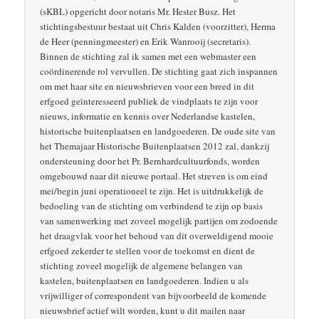
(sKBL) opgericht door notaris Mr. Hester Busz. Het
stichtingsbestuur bestaat uit Chris Kalden (voorzitter), Herma
de Heer (penningmeester) en Erik Wanrooij (secretaris).
Binnen de stichting zal ik samen met een webmaster een
coördinerende rol vervullen. De stichting gaat zich inspannen
om met haar site en nieuwsbrieven voor een breed in dit
erfgoed geïnteresseerd publiek de vindplaats te zijn voor
nieuws, informatie en kennis over Nederlandse kastelen,
historische buitenplaatsen en landgoederen. De oude site van
het Themajaar Historische Buitenplaatsen 2012 zal, dankzij
ondersteuning door het Pr. Bernhardcultuurfonds, worden
omgebouwd naar dit nieuwe portaal. Het streven is om eind
mei/begin juni operationeel te zijn. Het is uitdrukkelijk de
bedoeling van de stichting om verbindend te zijn op basis
van samenwerking met zoveel mogelijk partijen om zodoende
het draagvlak voor het behoud van dit overweldigend mooie
erfgoed zekerder te stellen voor de toekomst en dient de
stichting zoveel mogelijk de algemene belangen van
kastelen, buitenplaatsen en landgoederen. Indien u als
vrijwilliger of correspondent van bijvoorbeeld de komende
nieuwsbrief actief wilt worden, kunt u dit mailen naar