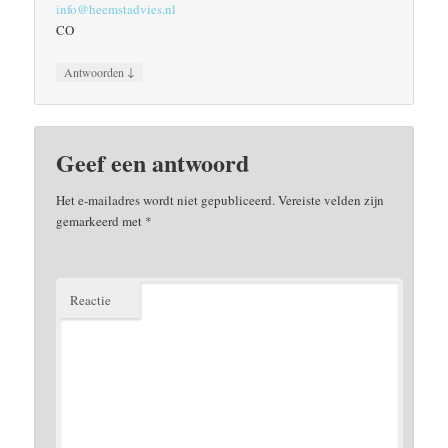
info@heemstadvies.nl
CO
↓
Antwoorden
Geef een antwoord
Het e-mailadres wordt niet gepubliceerd.
Vereiste velden zijn
gemarkeerd met
*
Reactie