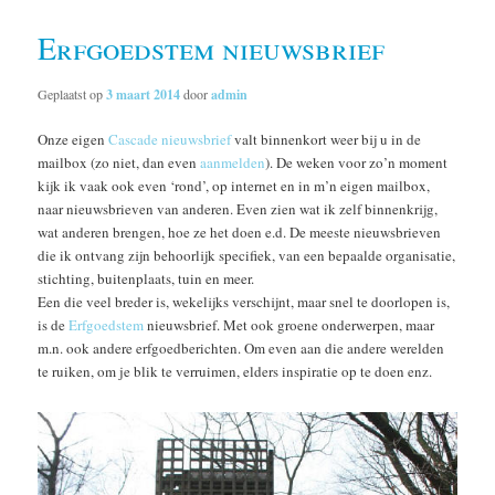
Erfgoedstem nieuwsbrief
Geplaatst op
3 maart 2014
door
admin
Onze eigen
Cascade nieuwsbrief
valt binnenkort weer bij u in de
mailbox (zo niet, dan even
aanmelden
). De weken voor zo’n moment
kijk ik vaak ook even ‘rond’, op internet en in m’n eigen mailbox,
naar nieuwsbrieven van anderen. Even zien wat ik zelf binnenkrijg,
wat anderen brengen, hoe ze het doen e.d. De meeste nieuwsbrieven
die ik ontvang zijn behoorlijk specifiek, van een bepaalde organisatie,
stichting, buitenplaats, tuin en meer.
Een die veel breder is, wekelijks verschijnt, maar snel te doorlopen is,
is de
Erfgoedstem
nieuwsbrief. Met ook groene onderwerpen, maar
m.n. ook andere erfgoedberichten. Om even aan die andere werelden
te ruiken, om je blik te verruimen, elders inspiratie op te doen enz.