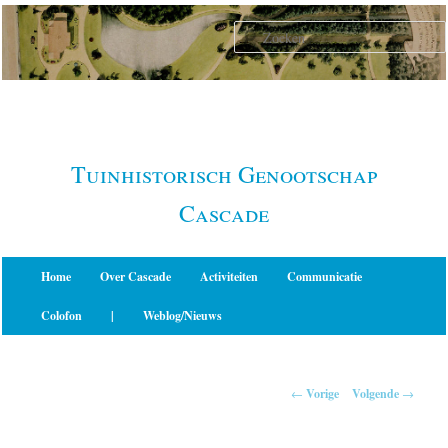
Spring
naar
de
primaire
inhoud
Tuinhistorisch Genootschap
Cascade
Hoofdmenu
Home
Over Cascade
Activiteiten
Communicatie
Colofon
|
Weblog/Nieuws
Berichtnavigatie
←
Vorige
Volgende
→