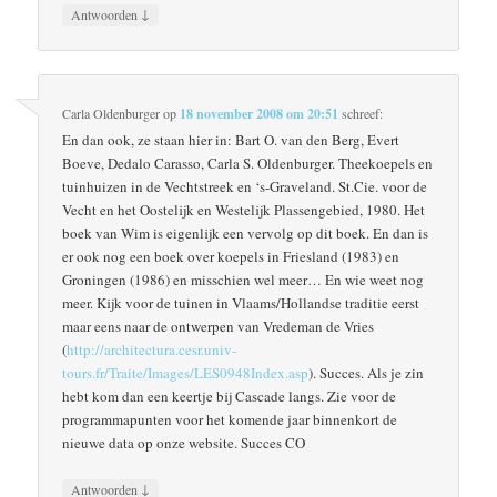
↓
Antwoorden
Carla Oldenburger
op
18 november 2008 om 20:51
schreef:
En dan ook, ze staan hier in: Bart O. van den Berg, Evert
Boeve, Dedalo Carasso, Carla S. Oldenburger. Theekoepels en
tuinhuizen in de Vechtstreek en ‘s-Graveland. St.Cie. voor de
Vecht en het Oostelijk en Westelijk Plassengebied, 1980. Het
boek van Wim is eigenlijk een vervolg op dit boek. En dan is
er ook nog een boek over koepels in Friesland (1983) en
Groningen (1986) en misschien wel meer… En wie weet nog
meer. Kijk voor de tuinen in Vlaams/Hollandse traditie eerst
maar eens naar de ontwerpen van Vredeman de Vries
(
http://architectura.cesr.univ-
tours.fr/Traite/Images/LES0948Index.asp
). Succes. Als je zin
hebt kom dan een keertje bij Cascade langs. Zie voor de
programmapunten voor het komende jaar binnenkort de
nieuwe data op onze website. Succes CO
↓
Antwoorden