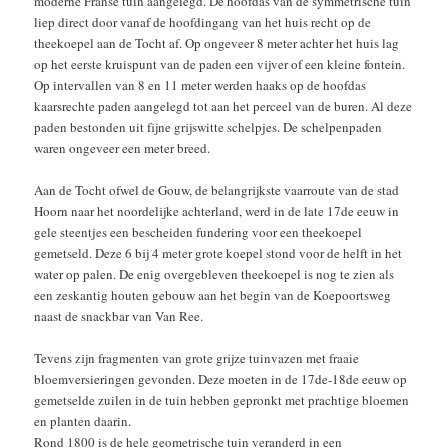
moderne Franse tuin aangelegd. De hoofdas van de symmetrische tuin
liep direct door vanaf de hoofdingang van het huis recht op de
theekoepel aan de Tocht af. Op ongeveer 8 meter achter het huis lag
op het eerste kruispunt van de paden een vijver of een kleine fontein.
Op intervallen van 8 en 11 meter werden haaks op de hoofdas
kaarsrechte paden aangelegd tot aan het perceel van de buren. Al deze
paden bestonden uit fijne grijswitte schelpjes. De schelpenpaden
waren ongeveer een meter breed.
Aan de Tocht ofwel de Gouw, de belangrijkste vaarroute van de stad
Hoorn naar het noordelijke achterland, werd in de late 17de eeuw in
gele steentjes een bescheiden fundering voor een theekoepel
gemetseld. Deze 6 bij 4 meter grote koepel stond voor de helft in het
water op palen. De enig overgebleven theekoepel is nog te zien als
een zeskantig houten gebouw aan het begin van de Koepoortsweg
naast de snackbar van Van Ree.
Tevens zijn fragmenten van grote grijze tuinvazen met fraaie
bloemversieringen gevonden. Deze moeten in de 17de-18de eeuw op
gemetselde zuilen in de tuin hebben gepronkt met prachtige bloemen
en planten daarin.
Rond 1800 is de hele geometrische tuin veranderd in een