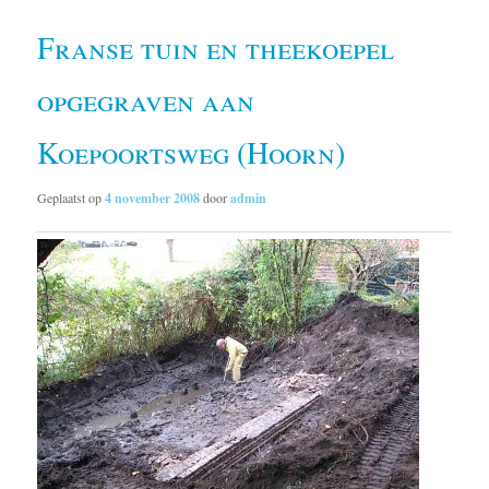
Franse tuin en theekoepel
opgegraven aan
Koepoortsweg (Hoorn)
Geplaatst op
4 november 2008
door
admin