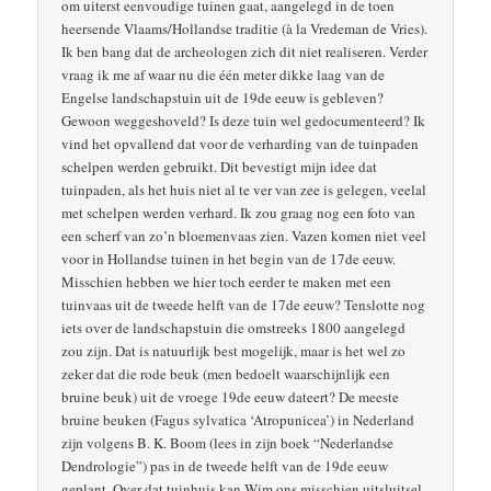
om uiterst eenvoudige tuinen gaat, aangelegd in de toen
heersende Vlaams/Hollandse traditie (à la Vredeman de Vries).
Ik ben bang dat de archeologen zich dit niet realiseren. Verder
vraag ik me af waar nu die één meter dikke laag van de
Engelse landschapstuin uit de 19de eeuw is gebleven?
Gewoon weggeshoveld? Is deze tuin wel gedocumenteerd? Ik
vind het opvallend dat voor de verharding van de tuinpaden
schelpen werden gebruikt. Dit bevestigt mijn idee dat
tuinpaden, als het huis niet al te ver van zee is gelegen, veelal
met schelpen werden verhard. Ik zou graag nog een foto van
een scherf van zo’n bloemenvaas zien. Vazen komen niet veel
voor in Hollandse tuinen in het begin van de 17de eeuw.
Misschien hebben we hier toch eerder te maken met een
tuinvaas uit de tweede helft van de 17de eeuw? Tenslotte nog
iets over de landschapstuin die omstreeks 1800 aangelegd
zou zijn. Dat is natuurlijk best mogelijk, maar is het wel zo
zeker dat die rode beuk (men bedoelt waarschijnlijk een
bruine beuk) uit de vroege 19de eeuw dateert? De meeste
bruine beuken (Fagus sylvatica ‘Atropunicea’) in Nederland
zijn volgens B. K. Boom (lees in zijn boek “Nederlandse
Dendrologie”) pas in de tweede helft van de 19de eeuw
geplant. Over dat tuinhuis kan Wim ons misschien uitsluitsel