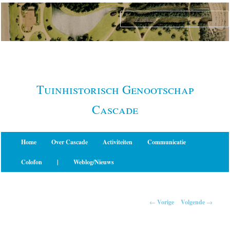
Spring
naar
de
primaire
inhoud
Tuinhistorisch Genootschap
Cascade
Hoofdmenu
Home
Over Cascade
Activiteiten
Communicatie
Colofon
|
Weblog/Nieuws
Berichtnavigatie
←
Vorige
Volgende
→