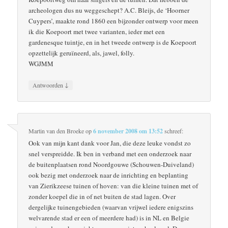
archeologen dus nu weggeschept? A.C. Bleijs, de ‘Hoorner
Cuypers’, maakte rond 1860 een bijzonder ontwerp voor meen
ik die Koepoort met twee varianten, ieder met een
gardenesque tuintje, en in het tweede ontwerp is de Koepoort
opzettelijk geruïneerd, als, jawel, folly.
WGJMM
↓
Antwoorden
Martin van den Broeke
op
6 november 2008 om 13:52
schreef:
Ook van mijn kant dank voor Jan, die deze leuke vondst zo
snel verspreidde. Ik ben in verband met een onderzoek naar
de buitenplaatsen rond Noordgouwe (Schouwen-Duiveland)
ook bezig met onderzoek naar de inrichting en beplanting
van Zierikzeese tuinen of hoven: van die kleine tuinen met of
zonder koepel die in of net buiten de stad lagen. Over
dergelijke tuinengebieden (waarvan vrijwel iedere enigszins
welvarende stad er een of meerdere had) is in NL en Belgie