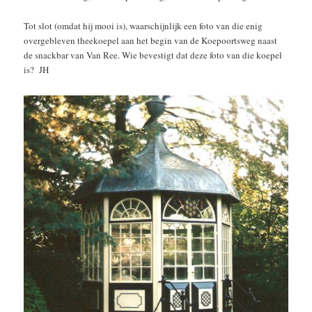
Tot slot (omdat hij mooi is), waarschijnlijk een foto van die enig
overgebleven theekoepel aan het begin van de Koepoortsweg naast
de snackbar van Van Ree. Wie bevestigt dat deze foto van die koepel
is? JH