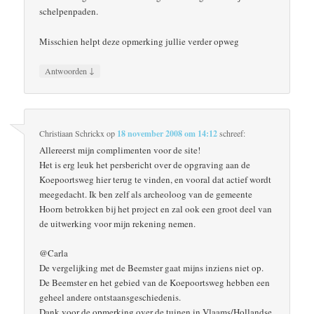
schelpenpaden.
Misschien helpt deze opmerking jullie verder opweg
↓
Antwoorden
Christiaan Schrickx
op
18 november 2008 om 14:12
schreef:
Allereerst mijn complimenten voor de site!
Het is erg leuk het persbericht over de opgraving aan de
Koepoortsweg hier terug te vinden, en vooral dat actief wordt
meegedacht. Ik ben zelf als archeoloog van de gemeente
Hoorn betrokken bij het project en zal ook een groot deel van
de uitwerking voor mijn rekening nemen.
@Carla
De vergelijking met de Beemster gaat mijns inziens niet op.
De Beemster en het gebied van de Koepoortsweg hebben een
geheel andere ontstaansgeschiedenis.
Dank voor de opmerking over de tuinen in Vlaams/Hollandse