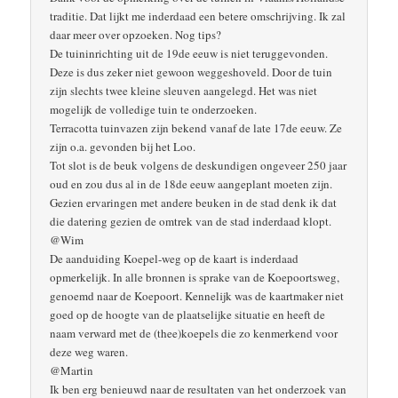
traditie. Dat lijkt me inderdaad een betere omschrijving. Ik zal
daar meer over opzoeken. Nog tips?
De tuininrichting uit de 19de eeuw is niet teruggevonden.
Deze is dus zeker niet gewoon weggeshoveld. Door de tuin
zijn slechts twee kleine sleuven aangelegd. Het was niet
mogelijk de volledige tuin te onderzoeken.
Terracotta tuinvazen zijn bekend vanaf de late 17de eeuw. Ze
zijn o.a. gevonden bij het Loo.
Tot slot is de beuk volgens de deskundigen ongeveer 250 jaar
oud en zou dus al in de 18de eeuw aangeplant moeten zijn.
Gezien ervaringen met andere beuken in de stad denk ik dat
die datering gezien de omtrek van de stad inderdaad klopt.
@Wim
De aanduiding Koepel-weg op de kaart is inderdaad
opmerkelijk. In alle bronnen is sprake van de Koepoortsweg,
genoemd naar de Koepoort. Kennelijk was de kaartmaker niet
goed op de hoogte van de plaatselijke situatie en heeft de
naam verward met de (thee)koepels die zo kenmerkend voor
deze weg waren.
@Martin
Ik ben erg benieuwd naar de resultaten van het onderzoek van