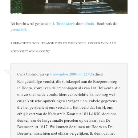
Dit bericht werd geplaatst in
1. Tuinhistorie
door
admin
. Bookmark de
permalink
.
8 GEDACHTEN OVER “
FRANSE TUIN EN THEEKOEPEL OPGEGRAVEN AAN
KOEPOORTSWEG (HOORN)
”
Carla Oldenburger
op
5 november 2008 om 22:03
schreef:
Een geweldige vondst, die tuinkoepel aan de Koepoortsweg
in Hoorn, zowel van de archeologen als van Jan Holwerda, die
ons zo snel na de vondst hierover berichtte. Ik heb nog wel
enige kritische opmerkingen / vragen t.a.v. enkele gegevens
die het persbericht ons verschaft. Het beeld dat Jan H. ons
erbij levert van de Kadastrale Kaart uit 1811-1830, doet ons
denken aan de lange smalle percelen op de kaart van De
Beemster uit 1617. We kunnen de tuinen uit Hoorn en De
Beemster misschien met elkaar vergelijken. Ik denk dat het