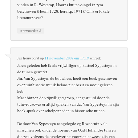
vinden in R. Westerop, Hoorns buiten-singel in rym
beschreven (Hoorn 1728, heruitg. 1971)? Of is er lokale
literatuur over?
↓
Antwoorden
Jan trouwborst
op
11 november 2008 om 17:19
schreef:
Jaren geleden heb ik als vrijwilliger op kasteel Sypesteyn in
de tuinen gewerkt.
Jhr. Van Sypesteyn, de bouwheer, heeft een boek geschreven
over tuinhistorie wat ik helaas niet bezit en nooit gelezen
heb.
Maar binnen de vrijwilligersgroep, aangestuurd door de
tuinvrouw,was er altijd spraken van dat Van Sypesteyn in zijn
boek sprak over schelpenpaden in historische tuinen.
De door Van Sypesteyn aangelegde zg Rozentuin valt
misschien ook onder de noemer van Oud-Hollandse tuin en
die zou volgens de overlevering voorzien geweest zijn van