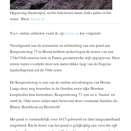
Opgraving theekoepel, rechts bakstenen muur, links palen in het
water. Bron:
hoorn.nl
N.a.v. online artikelen vond ik, op
hoorn.nl
, het volgende:
Voorafgaand aan de restauratie en uitbreiding van een pand aan
Koepoortsweg 73 te Hoorn hebben archeologen de resten van een
17de/18de-eeuwse tuin in Franse geometrische stijl opgegraven. Deze
resten waren overdekt door een meter dikke laag van de Engelse
landschapstuin uit de 19de eeuw.
De Koepoortsweg is een van de oudste uitvalswegen van Hoorn.
Langs deze weg bouwden in de Gouden eeuw rijke Hoornse
kooplieden hun buitenhuis. Koepoortsweg 73 was zo’n ‘buiten’ en
werd de 18de eeuw onder meer bewoond door voorname families als
Blauw, Berckhout en Hoolwerff.
Het pand is vermoedelijk voor 1615 gebouwd en later langzamerhand
uitgebreid. Bij de bouw van het pand is gelijktijdig een voor die tijd