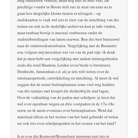
enig onderzoek verricht, maar nog niet zo heel veel. De
prachtige vondst in Hoorn stelt ons in staat om eens na te
gaan hoe dergelijke kleine tuinen er uitzagen – op
stadskaarten is vaak wel iets te zien van de inrichting van die
tuinen en ook in de stedelijke archieven kun je info vinden,
maar tastbaar bewijs is meestal verdwenen onder de
stadsuitbreidingen van latere eeuwen. Ben dus best benieuwd
naar de onderzoeksresultaten. Vergelijking met de Beemster
zou volgens mij misschien wat ver van de pad zijn: ik denk
dat je meer hebt aan vergelijking met andere tuinengebieden
zoals die rond Haarlem, Leiden (over beide is literatuur),
Dordrecht, Amsterdam e.d. als je iets wilt weten over de
ontstaansperiode, ontwikkeling en inrichting. Al moet ik wel
zeggen dat de eerste buitenplaatsen soms veel weg hadden
van die tuintjes met koepel die dichterbij de stad lagen.
Over de verharding van de paden met schelpen: je leest dat
wel over openbare wegen en dito voetpaden in de 17e-18e
eeuw, en ik meen eveneens over buitenplaatsen. Werd dat
materiaal alleen in het westen van het land gebruikt of weten
we ook iets over schelpenpaden in het oosten van het land?
Is er over die Koepoort/Koepelweg trouwens niet iets te