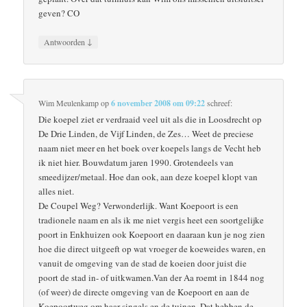
geven? CO
↓
Antwoorden
Wim Meulenkamp
op
6 november 2008 om 09:22
schreef:
Die koepel ziet er verdraaid veel uit als die in Loosdrecht op
De Drie Linden, de Vijf Linden, de Zes… Weet de preciese
naam niet meer en het boek over koepels langs de Vecht heb
ik niet hier. Bouwdatum jaren 1990. Grotendeels van
smeedijzer/metaal. Hoe dan ook, aan deze koepel klopt van
alles niet.
De Coupel Weg? Verwonderlijk. Want Koepoort is een
tradionele naam en als ik me niet vergis heet een soortgelijke
poort in Enkhuizen ook Koepoort en daaraan kun je nog zien
hoe die direct uitgeeft op wat vroeger de koeweides waren, en
vanuit de omgeving van de stad de koeien door juist die
poort de stad in- of uitkwamen.Van der Aa roemt in 1844 nog
(of weer) de directe omgeving van de Koepoort en aan de
Koepoortweg om haar singels en de tuinen. Dat hebben de