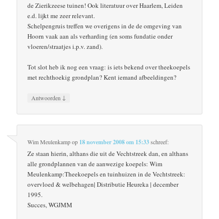
de Zierikzeese tuinen! Ook literatuur over Haarlem, Leiden
e.d. lijkt me zeer relevant.
Schelpengruis treffen we overigens in de de omgeving van
Hoorn vaak aan als verharding (en soms fundatie onder
vloeren/straatjes i.p.v. zand).
Tot slot heb ik nog een vraag: is iets bekend over theekoepels
met rechthoekig grondplan? Kent iemand afbeeldingen?
↓
Antwoorden
Wim Meulenkamp
op
18 november 2008 om 15:33
schreef:
Ze staan hierin, althans die uit de Vechtstreek dan, en althans
alle grondplannen van de aanwezige koepels: Wim
Meulenkamp:Theekoepels en tuinhuizen in de Vechtstreek:
overvloed & welbehagen| Distributie Heureka | december
1995.
Succes, WGJMM